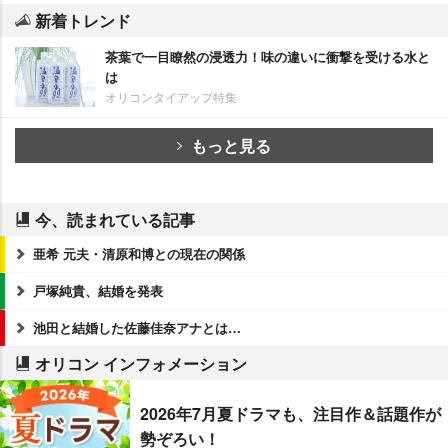
新着トレンド
茶葉で一目瞭然の浸透力！味の違いに衝撃を受ける水と
は
オリコンタイアップ特集
もっと見る
今、読まれている記事
亜希 元夫・清原和博との現在の関係
戸塚純貴、結婚を発表
池田と結婚した佐藤佳奈アナとは…
オリコン インフォメーション
2026年7月夏ドラマも、注目作＆話題作が
勢ぞろい！