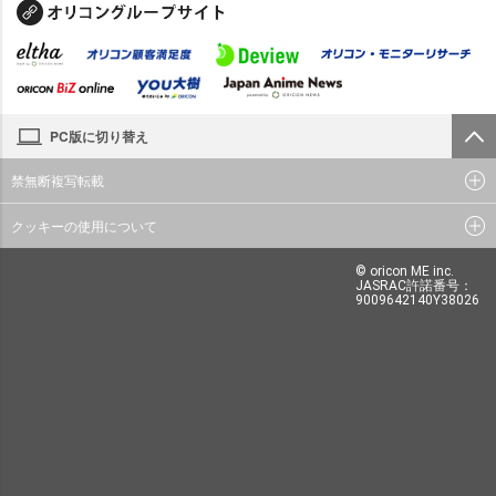
PC版に切り替え
禁無断複写転載
クッキーの使用について
© oricon ME inc.
JASRAC許諾番号：
9009642140Y38026