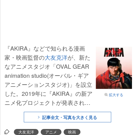
『AKIRA』などで知られる漫画
家・映画監督の
大友克洋
が、新た
なアニメスタジオ「OVAL GEAR
animation studio(オーバル・ギア
アニメーションスタジオ)」を設立
した。2019年に『AKIRA』の新ア
拡大する
ニメ化プロジェクトが発表されて
おり、ネット上では「AKIRA新作
記事全文・写真を大きく見る
だろ!期待していいよな!」などの
声が出ている。
大友克洋
アニメ
映画