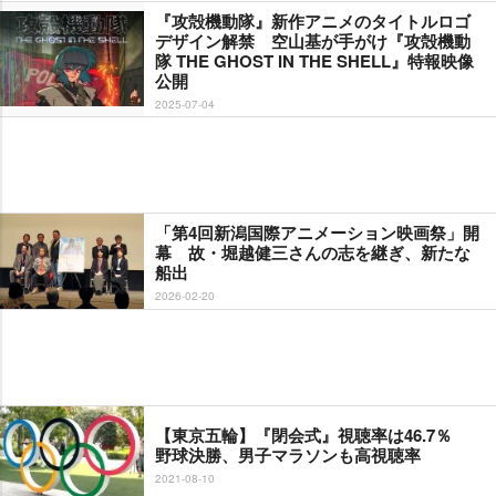
『攻殻機動隊』新作アニメのタイトルロゴ
デザイン解禁 空山基が手がけ『攻殻機動
隊 THE GHOST IN THE SHELL』特報映像
公開
2025-07-04
「第4回新潟国際アニメーション映画祭」開
幕 故・堀越健三さんの志を継ぎ、新たな
船出
2026-02-20
【東京五輪】『閉会式』視聴率は46.7％
野球決勝、男子マラソンも高視聴率
2021-08-10