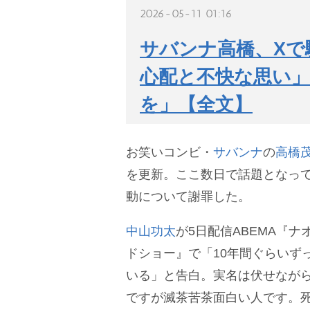
2026-05-11 01:16
サバンナ高橋、Xで
心配と不快な思い」
を」【全文】
お笑いコンビ・
サバンナ
の
高橋
を更新。ここ数日で話題となっ
動について謝罪した。
中山功太
が5日配信ABEMA『
ドショー』で「10年間ぐらいず
いる」と告白。実名は伏せなが
ですが滅茶苦茶面白い人です。