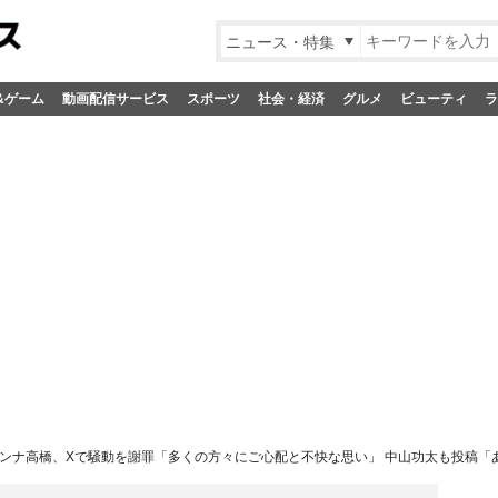
ニュース・特集
&ゲーム
動画配信サービス
スポーツ
社会・経済
グルメ
ビューティ
ラ
ンナ高橋、Xで騒動を謝罪「多くの方々にご心配と不快な思い」 中山功太も投稿「