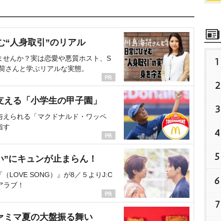
む“人身取引”のリアル
ませんか？実は恋愛や悪質ホスト、S
1
海荷さんと学ぶリアルな実態。
2
支える「小学生の甲子園」
3
与えられる「マクドナルド・ワッペ
指す
4
5
い”にキュンが止まらん！
OVE SONG）』が8／５よりJ:C
6
アラブ！
7
ァミマ夏の大盤振る舞い