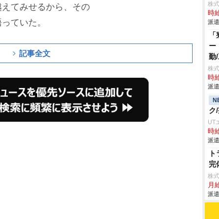
株
越えてみせるから、その
時給
語っていた。
派遣
「
ー
記事全文
勤
株
時給
派遣
N
ク
UT
時給
派遣
ト
完
株
月
派遣