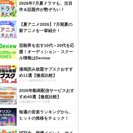
2026年7月夏ドラマも、注目
作＆話題作が勢ぞろい！
【夏アニメ2026】7月期夏の
新アニメを一挙紹介！
芸能界を志す10代～20代を応
援！オーディション・スクー
ル情報はDeview
漫画読み放題サブスクおすす
め11選【徹底比較】
オリコン顧客満足度ランキング
2026年動画配信サービスおす
すめ40選【徹底比較】
CS動画配信サービス20選
毎週の音楽ランキングから、
ヒットの推移をチェック！