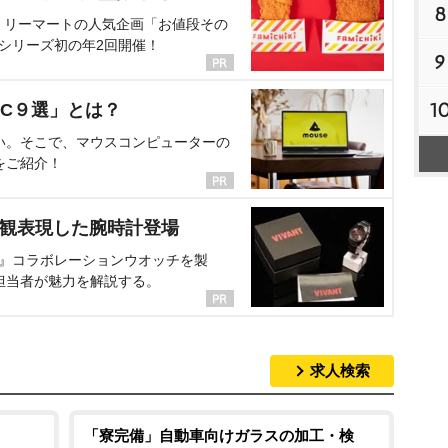
8
ミリーマートの人気企画「お値段その
、シリーズ初の年2回開催！
9
1
C９選」とは？
い。そこで、マウスコンピューターの
をご紹介！
界観表現した腕時計登場
NT』コラボレーションウオッチを製
担当者が魅力を解説する。
求人検索
「寮完備」自動車向けガラスの加工・検