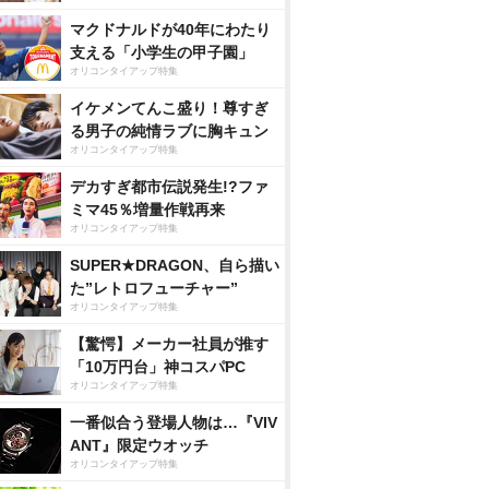
マクドナルドが40年にわたり
支える「小学生の甲子園」
オリコンタイアップ特集
イケメンてんこ盛り！尊すぎ
る男子の純情ラブに胸キュン
オリコンタイアップ特集
デカすぎ都市伝説発生!?ファ
ミマ45％増量作戦再来
オリコンタイアップ特集
SUPER★DRAGON、自ら描い
た”レトロフューチャー”
オリコンタイアップ特集
【驚愕】メーカー社員が推す
「10万円台」神コスパPC
オリコンタイアップ特集
一番似合う登場人物は…『VIV
ANT』限定ウオッチ
オリコンタイアップ特集