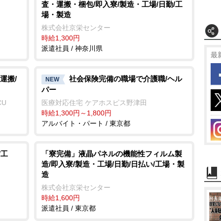
査・運搬・梱包/即入寮/製造・工場/日勤/工
場・製造
株式会社京栄センター
時給1,300円
派遣社員 / 神奈川県
最
運搬/
社会保険完備の職場で介護職/ヘル
NEW
パー
CU
医療対応住宅 ケアホスピス野津田
時給1,300円～1,800円
アルバイト・パート / 東京都
/工
「寮完備」液晶パネルの機能性フィルム製
造/即入寮/製造・工場/日勤/日払い/工場・製
造
株式会社京栄センター
時給1,600円
派遣社員 / 東京都