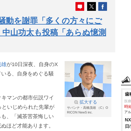
騒動を謝罪「多くの方々にご
 中山功太も投稿「あらぬ憶測
茂雄
が10日深夜、自身のX
ている、自身をめぐる騒
歯
ナオキマンの都市伝説ワイ
医
拡大する
っといじめられた先輩が
時給
サバンナ・高橋茂雄 （C）O
アル
RICON NewS inc.
らも、「滅茶苦茶悔しい
N
死ぬほど才能あります。
日