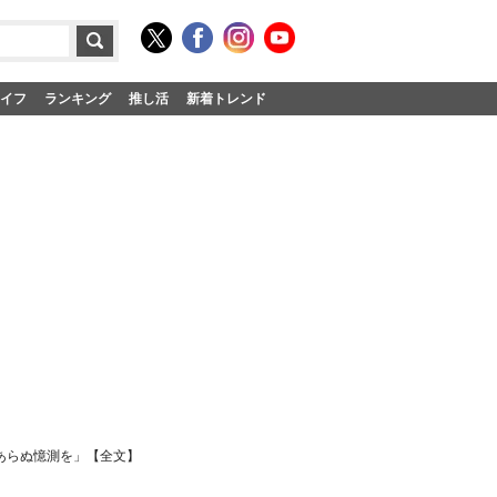
イフ
ランキング
推し活
新着トレンド
あらぬ憶測を」【全文】