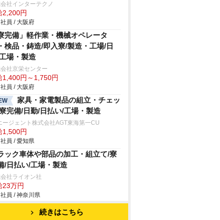
式会社インターテクノ
2,200円
社員 / 大阪府
寮完備」軽作業・機械オペレータ
・検品・鋳造/即入寮/製造・工場/日
/工場・製造
式会社京栄センター
1,400円～1,750円
社員 / 大阪府
家具・家電製品の組立・チェッ
EW
/寮完備/日勤/日払い/工場・製造
エージェント株式会社AGT東海第一CU
1,500円
社員 / 愛知県
ラック車体や部品の加工・組立て/寮
備/日払い/工場・製造
式会社ライオン社
給23万円
社員 / 神奈川県
続きはこちら