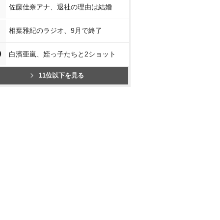
佐藤佳奈アナ、退社の理由は結婚
相葉雅紀のラジオ、9月で終了
0
白濱亜嵐、姪っ子たちと2ショット
11位以下を見る