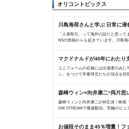
オリコントピックス
川島海荷さんと学ぶ 日常に潜
「人身取引」って海外の話だと思って
NSの投稿からも起きています。川島
マクドナルドが40年にわたり
ユニフォームの右袖には出場者のみに
ン」をつけて学童球児たちが頂点を目
森崎ウィン×向井康二“両片思
森崎ウィンと向井康二がW主演！映画『（L
OM STREAMで最速配信。究極のピュ
お値段そのまま45％増量！フ