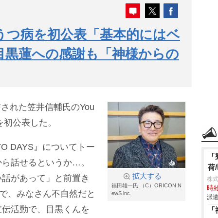
うつ病を初公表「基本的にはベ
目黒蓮への感謝も「神様からの
信された笠井信輔氏のYou
を初公表した。
O DAYS』についてトー
「
から話せるというか…。
荷
拡大する
い話があって」と前置き
株
福田雄一氏 （C）ORICON N
時給
上で、みなさん不自然だと
ewS inc.
派遣
宣伝活動で、目黒くんを
「