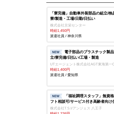
「寮完備」自動車外装部品の組立/検
寮/製造・工場/日勤/日払い
株式会社京栄センター
時給1,450円
派遣社員 / 神奈川県
電子部品のプラスチック製品
NEW
立/寮完備/日払い/工場・製造
UTエージェント株式会社AGT東海第一
時給1,400円
派遣社員 / 愛知県
「福祉調理スタッフ」無資格
NEW
フト相談可/サービス付き高齢者向け
株式会社T.S.I/アンジェス 八王子
時給1,226円