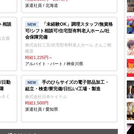
派遣社員 / 北海道
ト相談
「未経験OK」調理スタッフ/無資格
NEW
可/シフト相談可/住宅型有料老人ホーム/社
会保障完備
名古屋
株式会社三五/住宅型有料老人ホーム さんご相
模原
時給1,225円～
アルバイト・パート / 神奈川県
/日勤
手のひらサイズの電子部品加工・
NEW
備
組立・検査/寮完備/日払い/工場・製造
ルさく
株式会社日本ケイテム
時給1,500円
派遣社員 / 愛知県