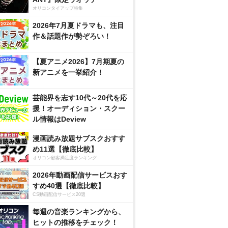
オリコンタイアップ特集
2026年7月夏ドラマも、注目
作＆話題作が勢ぞろい！
【夏アニメ2026】7月期夏の
新アニメを一挙紹介！
芸能界を志す10代～20代を応
援！オーディション・スクー
ル情報はDeview
漫画読み放題サブスクおすす
め11選【徹底比較】
オリコン顧客満足度ランキング
2026年動画配信サービスおす
すめ40選【徹底比較】
CS動画配信サービス20選
毎週の音楽ランキングから、
ヒットの推移をチェック！