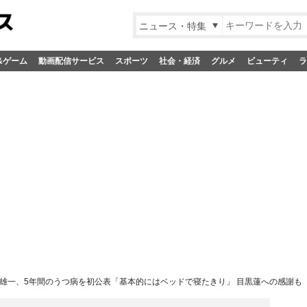
ニュース・特集
&ゲーム
動画配信サービス
スポーツ
社会・経済
グルメ
ビューティ
ラ
雄一、5年間のうつ病を初公表「基本的にはベッドで寝たきり」 目黒蓮への感謝も