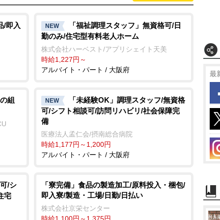
品/即入
「福祉調理スタッフ」無資格可/日
NEW
勤のみ/住宅型有料老人ホーム
株式会社ハーベスト/アプリシェイト天美
時給1,227円～
アルバイト・パート / 大阪府
最
の組
「未経験OK」調理スタッフ/無資格
NEW
可/シフト相談可/訪問リハビリ/社会保障完
備
CU
医療法人孟仁会/摂南総合病院
時給1,177円～1,200円
アルバイト・パート / 大阪府
可/シ
「寮完備」食品の製造加工/原料投入・梱包/
即入寮/製造・工場/日勤/日払い
住宅
株式会社京栄センター
時給1,100円～1,375円