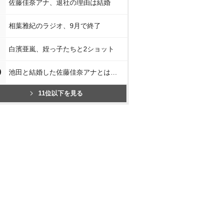
佐藤佳奈アナ、退社の理由は結婚
相葉雅紀のラジオ、9月で終了
白濱亜嵐、姪っ子たちと2ショット
0
池田と結婚した佐藤佳奈アナとは…
11位以下を見る