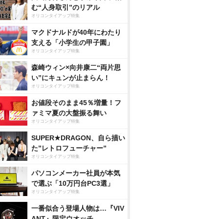
む“人身取引”のリアル
オリコンタイアップ特集
マクドナルドが40年にわたり
支える「小学生の甲子園」
オリコンタイアップ特集
森崎ウィン×向井康二“両片思
い”にキュンが止まらん！
オリコンタイアップ特集
お値段そのまま45％増量！フ
ァミマ夏の大盤振る舞い
オリコンタイアップ特集
SUPER★DRAGON、自ら描い
た”レトロフューチャー”
オリコンタイアップ特集
パソコンメーカー社員が本気
で選ぶ「10万円台PC3選」
オリコンタイアップ特集
一番似合う登場人物は…『VIV
ANT』限定ウオッチ