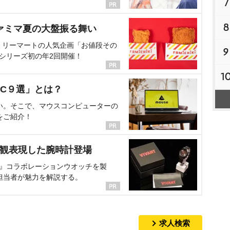
7
8
ァミマ夏の大盤振る舞い
ミリーマートの人気企画「お値段その
9
、シリーズ初の年2回開催！
1
C９選」とは？
い。そこで、マウスコンピューターの
をご紹介！
界観表現した腕時計登場
NT』コラボレーションウオッチを製
担当者が魅力を解説する。
求人検索