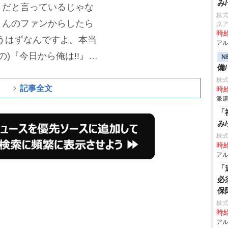
み
』だと言っているじゃな
株
くんのファンからしたら
京
時給
て思うはずなんですよ。本当
アル
の)『今日から俺は!!』と
N
備
後に、うつ病になっちゃ
株
記事全文
時給
派遣
「
み
株式
時給
アル
「
必
保
株式
時給
アル