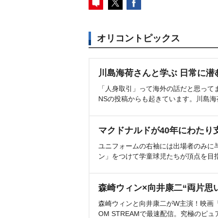
オリコントピックス
川島海荷さんと学ぶ 日常に潜
「人身取引」って海外の話だと思って
NSの投稿からも起きています。川島
マクドナルドが40年にわたり
ユニフォームの右袖には出場者のみに
ン」をつけて学童球児たちが頂点を目
森崎ウィン×向井康二“両片思
森崎ウィンと向井康二がW主演！映画『（L
OM STREAMで最速配信。究極のピュ