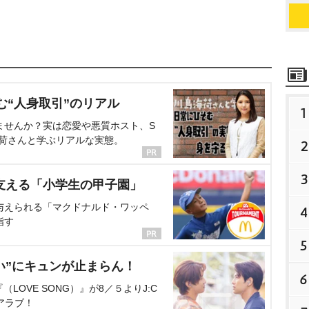
む“人身取引”のリアル
1
ませんか？実は恋愛や悪質ホスト、S
海荷さんと学ぶリアルな実態。
2
3
支える「小学生の甲子園」
与えられる「マクドナルド・ワッペ
4
指す
5
い”にキュンが止まらん！
6
OVE SONG）』が8／５よりJ:C
アラブ！