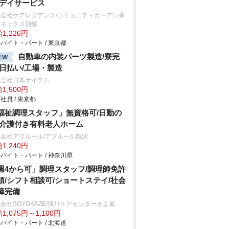
/デイサービス
式会社ケアレジデンス/コミュニティガーデン東
アネックス別館
1,226円
バイト・パート / 東京都
自動車の内装パーツ製造/寮完
EW
/日払い/工場・製造
式会社日本ケイテム
1,500円
社員 / 東京都
福祉調理スタッフ」無資格可/日勤の
/介護付き有料老人ホーム
会社アプルール/アプルール鵠沼
1,240円
バイト・パート / 神奈川県
週4から可」調理スタッフ/調理師免許
須/シフト相談可/ショートステイ/社会
障完備
会社SOYOKAZE/旭川ケアセンターそよ風
1,075円～1,100円
バイト・パート / 北海道