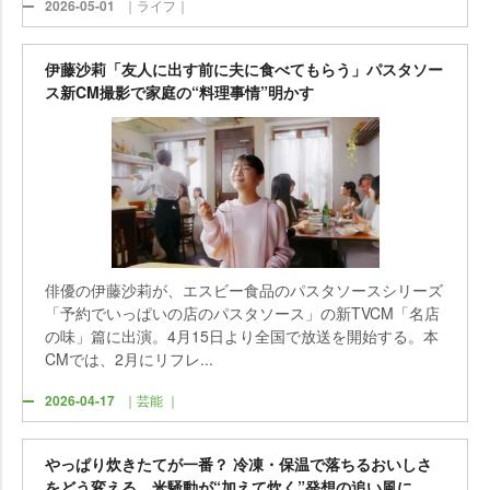
2026-05-01
｜ライフ｜
伊藤沙莉「友人に出す前に夫に食べてもらう」パスタソー
ス新CM撮影で家庭の“料理事情”明かす
俳優の伊藤沙莉が、エスビー食品のパスタソースシリーズ
「予約でいっぱいの店のパスタソース」の新TVCM「名店
の味」篇に出演。4月15日より全国で放送を開始する。本
CMでは、2月にリフレ...
2026-04-17
｜芸能 ｜
っぱり炊きたてが一番？ 冷凍・保温で落ちるおいしさ
をどう変える…米騒動が“加えて炊く”発想の追い風に