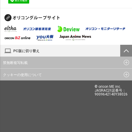
PC版に切り替え
禁無断複写転載
クッキーの使用について
© oricon ME inc.
JASRAC許諾番号：
9009642140Y38026