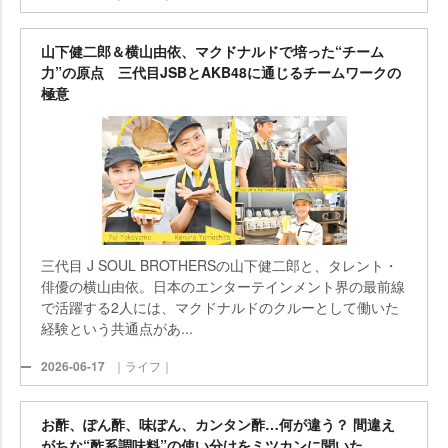
山下健二郎＆横山由依、マクドナルドで培った“チーム
力”の原点 三代目JSBとAKB48に通じるチームワークの
極意
三代目 J SOUL BROTHERSの山下健二郎と、タレント・
俳優の横山由依。日本のエンターテインメント界の最前線
で活躍する2人には、マクドナルドのクルーとして働いた
経験という共通点があ...
2026-06-17
｜ライフ｜
お酢、ぽん酢、味ぽん、カンタン酢…何が違う？ 間違え
がちな“酢系調味料”の使い分けをミツカンに聞いた