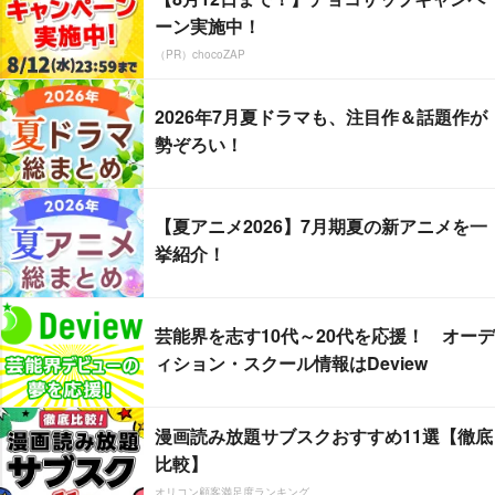
ーン実施中！
（PR）chocoZAP
2026年7月夏ドラマも、注目作＆話題作が
勢ぞろい！
【夏アニメ2026】7月期夏の新アニメを一
挙紹介！
芸能界を志す10代～20代を応援！ オーデ
ィション・スクール情報はDeview
漫画読み放題サブスクおすすめ11選【徹底
比較】
オリコン顧客満足度ランキング