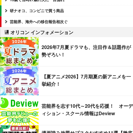
研ナオコ、コンビニで買う商品
芸能界、海外への移住報告相次ぐ
オリコン インフォメーション
2026年7月夏ドラマも、注目作＆話題作が
勢ぞろい！
【夏アニメ2026】7月期夏の新アニメを一
挙紹介！
芸能界を志す10代～20代を応援！ オーデ
ィション・スクール情報はDeview
漫画読み放題サブスクおすすめ11選【徹底