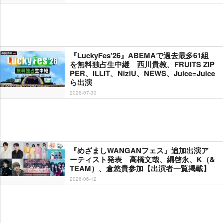
『LuckyFes'26』ABEMAで過去最多61組
を無料独占生中継 西川貴教、FRUITS ZIP
PER、ILLIT、NiziU、NEWS、Juice=Juice
ら出演
2026-07-30
『めざましWANGANフェス』追加出演ア
ーティスト発表 高橋文哉、綱啓永、K（&
TEAM）、倉悠貴参加【出演者一覧掲載】
2026-06-12