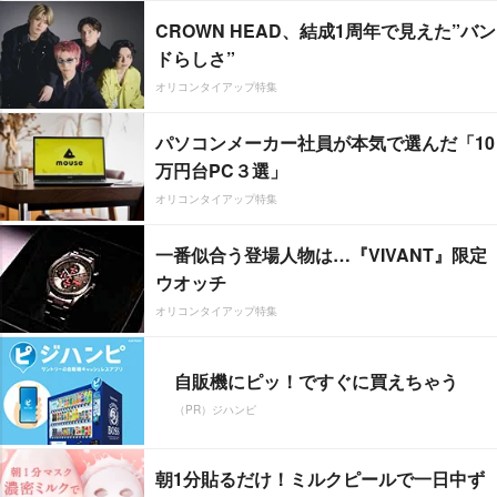
CROWN HEAD、結成1周年で見えた”バン
ドらしさ”
オリコンタイアップ特集
パソコンメーカー社員が本気で選んだ「10
万円台PC３選」
オリコンタイアップ特集
一番似合う登場人物は…『VIVANT』限定
ウオッチ
オリコンタイアップ特集
自販機にピッ！ですぐに買えちゃう
（PR）ジハンピ
朝1分貼るだけ！ミルクピールで一日中ず