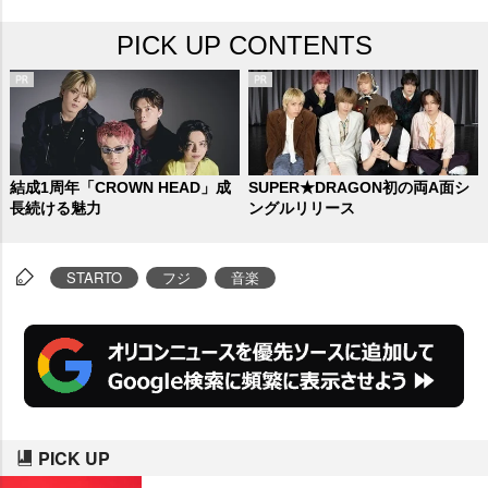
ン。このほど出演アーティスト第
PICK UP CONTENTS
1弾、新たな参加番組が発表され
た。
結成1周年「CROWN HEAD」成
SUPER★DRAGON初の両A面シ
長続ける魅力
ングルリリース
STARTO
フジ
音楽
PICK UP