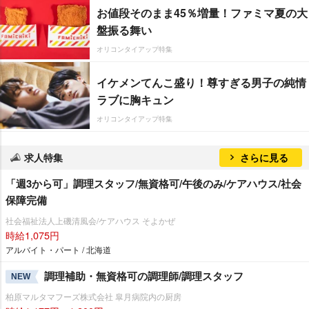
お値段そのまま45％増量！ファミマ夏の大
盤振る舞い
オリコンタイアップ特集
イケメンてんこ盛り！尊すぎる男子の純情
ラブに胸キュン
オリコンタイアップ特集
求人特集
さらに見る
「週3から可」調理スタッフ/無資格可/午後のみ/ケアハウス/社会
保障完備
社会福祉法人上磯清風会/ケアハウス そよかぜ
時給1,075円
アルバイト・パート / 北海道
調理補助・無資格可の調理師/調理スタッフ
NEW
柏原マルタマフーズ株式会社 皐月病院内の厨房