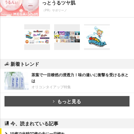
っとうるツヤ肌
（PR）サボリーノ
新着トレンド
茶葉で一目瞭然の浸透力！味の違いに衝撃を受ける水と
は
オリコンタイアップ特集
もっと見る
今、読まれている記事
15歳で当時27歳の夫に一目惚れ