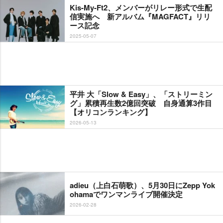
Kis-My-Ft2、メンバーがリレー形式で生配
信実施へ 新アルバム『MAGFACT』リリ
ース記念
2025-05-07
平井 大「Slow & Easy」、「ストリーミン
グ」累積再生数2億回突破 自身通算3作目
【オリコンランキング】
2026-05-13
adieu（上白石萌歌）、5月30日にZepp Yok
ohamaでワンマンライブ開催決定
2026-02-28