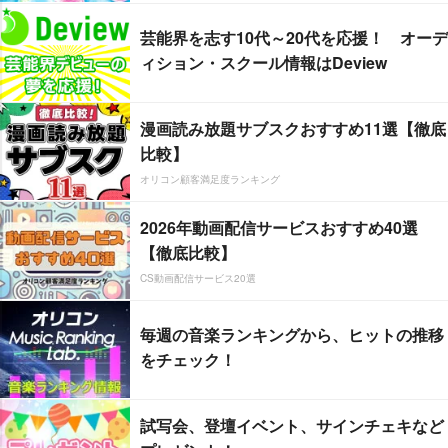
芸能界を志す10代～20代を応援！ オーデ
ィション・スクール情報はDeview
漫画読み放題サブスクおすすめ11選【徹底
比較】
オリコン顧客満足度ランキング
2026年動画配信サービスおすすめ40選
【徹底比較】
CS動画配信サービス20選
毎週の音楽ランキングから、ヒットの推移
をチェック！
試写会、登壇イベント、サインチェキなど