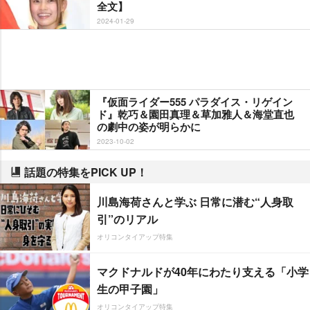
全文】
2024-01-29
『仮面ライダー555 パラダイス・リゲイン
ド』乾巧＆園田真理＆草加雅人＆海堂直也
の劇中の姿が明らかに
2023-10-02
話題の特集をPICK UP！
川島海荷さんと学ぶ 日常に潜む“人身取
引”のリアル
オリコンタイアップ特集
マクドナルドが40年にわたり支える「小学
生の甲子園」
オリコンタイアップ特集