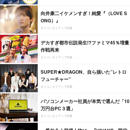
向井康二イケメンすぎ！純愛『（LOVE S
ONG）』
オリコンタイアップ特集
デカすぎ都市伝説発生!?ファミマ45％増量
作戦再来
オリコンタイアップ特集
SUPER★DRAGON、自ら描いた”レトロ
フューチャー”
オリコンタイアップ特集
パソコンメーカー社員が本気で選んだ「10
万円台PC３選」
オリコンタイアップ特集