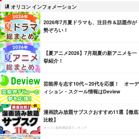
オリコン インフォメーション
2026年7月夏ドラマも、注目作＆話題作が
勢ぞろい！
【夏アニメ2026】7月期夏の新アニメを一
挙紹介！
芸能界を志す10代～20代を応援！ オーデ
ィション・スクール情報はDeview
漫画読み放題サブスクおすすめ11選【徹底
比較】
オリコン顧客満足度ランキング