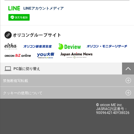
LINEアカウントメディア
PC版に切り替え
禁無断複写転載
クッキーの使用について
© oricon ME inc.
JASRAC許諾番号：
9009642140Y38026