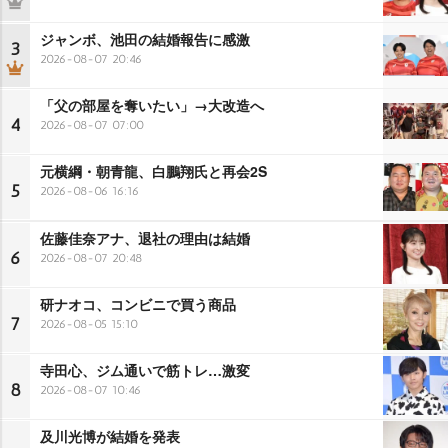
ジャンボ、池田の結婚報告に感激
3
2026-08-07 20:46
「父の部屋を奪いたい」→大改造へ
4
2026-08-07 07:00
元横綱・朝青龍、白鵬翔氏と再会2S
5
2026-08-06 16:16
佐藤佳奈アナ、退社の理由は結婚
6
2026-08-07 20:48
研ナオコ、コンビニで買う商品
7
2026-08-05 15:10
寺田心、ジム通いで筋トレ…激変
8
2026-08-07 10:46
及川光博が結婚を発表