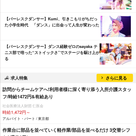
【バーレスクダンサー】Kumi、引きこもりがちだっ
た小学生時代 「ダンス」に出会って人生が変わった
【バーレスクダンサー】ダンス経験ゼロのsayaka テ
ニス部で培った“ストイックさ”でステージを駆け上が
る
求人特集
さらに見る
訪問からチームケアへ!利用者様に深く寄り添う入所介護スタッ
フ/時給1472円&有給あり
社会医療法人財団 仁医会
時給1,472円～
アルバイト・パート / 東京都
作業台に部品を並べていく軽作業/部品を並べるだけ 3交替シフ