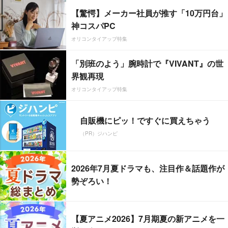
【驚愕】メーカー社員が推す「10万円台」
神コスパPC
オリコンタイアップ特集
「別班のよう」腕時計で『VIVANT』の世
界観再現
オリコンタイアップ特集
自販機にピッ！ですぐに買えちゃう
（PR）ジハンピ
2026年7月夏ドラマも、注目作＆話題作が
勢ぞろい！
【夏アニメ2026】7月期夏の新アニメを一