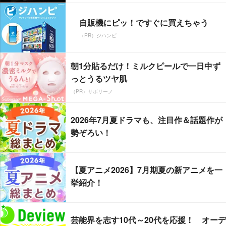
自販機にピッ！ですぐに買えちゃう
（PR）ジハンピ
朝1分貼るだけ！ミルクピールで一日中ず
っとうるツヤ肌
（PR）サボリーノ
2026年7月夏ドラマも、注目作＆話題作が
勢ぞろい！
【夏アニメ2026】7月期夏の新アニメを一
挙紹介！
芸能界を志す10代～20代を応援！ オーデ