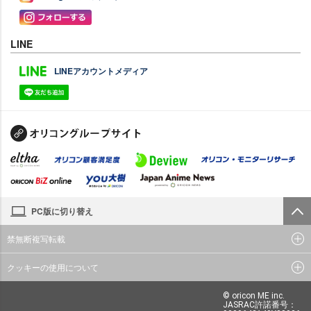
LINE
LINEアカウントメディア
PC版に切り替え
禁無断複写転載
クッキーの使用について
© oricon ME inc.
JASRAC許諾番号：