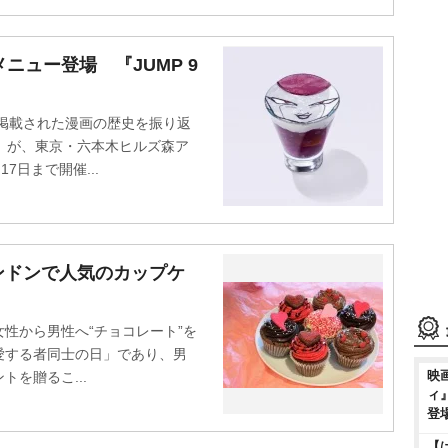
ニュー登場 『JUMP 9
掲載された漫画の歴史を振り返
2』が、東京・六本木ヒルズ森ア
7日まで開催...
ンドンで人気のカップケ
性から男性へ“チョコレート”を
愛する者同士の日」であり、男
映
を贈るこ...
ィ
登
【