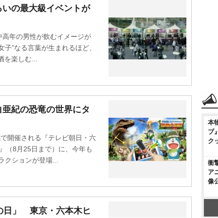
ろいの最大級イベントが
高年の男性が飲むイメージが
盛女子”なる言葉が生まれるほど、
を楽しむ...
白亜紀の恐竜の世界にタ
本
ブ
域で開催される『テレビ朝日・六
ク
ON』（8月25日まで）に、今年も
クションが登場...
衝
ア
像
の日」 東京・六本木ヒ