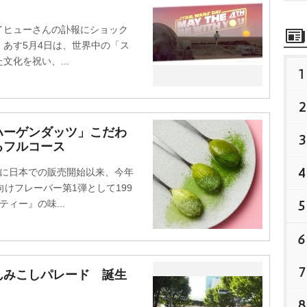
ヒューさんの訃報にショック
あす5月4日は、世界中の「ス
化を祝い、...
1
2
ハーゲンダッツ」こだわ
3
るフルコース
4
年に日本での販売開始以来、今年
けフレーバー第1弾として199
5
ィー』の味...
6
7
んみこしパレード 誕生
8