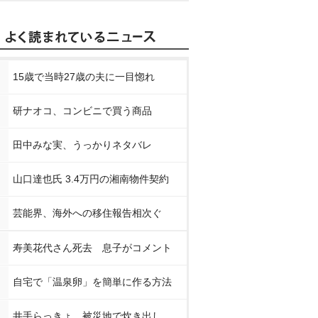
15歳で当時27歳の夫に一目惚れ
研ナオコ、コンビニで買う商品
田中みな実、うっかりネタバレ
山口達也氏 3.4万円の湘南物件契約
芸能界、海外への移住報告相次ぐ
寿美花代さん死去 息子がコメント
自宅で「温泉卵」を簡単に作る方法
井手らっきょ、被災地で炊き出し