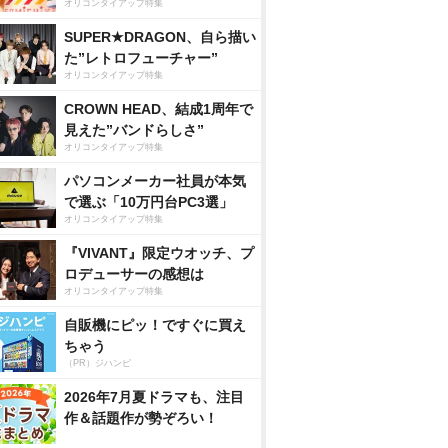
オリコンタイアップ特集
SUPER★DRAGON、自ら描い
た”レトロフューチャー”
オリコンタイアップ特集
CROWN HEAD、結成1周年で
見えた”バンドらしさ”
オリコンタイアップ特集
パソコンメーカー社員が本気
で選ぶ「10万円台PC3選」
オリコンタイアップ特集
『VIVANT』限定ウオッチ、プ
ロデューサーの感想は
オリコンタイアップ特集
自販機にピッ！ですぐに買え
ちゃう
（PR）ジハンピ
2026年7月夏ドラマも、注目
作＆話題作が勢ぞろい！