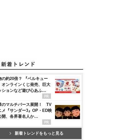
物の約20倍？ 『ベルキュー
』オンラインくじ発売、巨大
ッションなど遊び心あふ…
撃のマルチバース展開！ TV
ニメ『サンダー3』OP・ED映
公開、各界著名人か…
新着トレンドをもっと見る