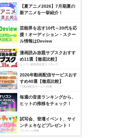
【夏アニメ2026】7月期夏の
新アニメを一挙紹介！
芸能界を志す10代～20代を応
援！オーディション・スクー
ル情報はDeview
漫画読み放題サブスクおすす
め11選【徹底比較】
オリコン顧客満足度ランキング
2026年動画配信サービスおす
すめ40選【徹底比較】
CS動画配信サービス20選
毎週の音楽ランキングから、
ヒットの推移をチェック！
試写会、登壇イベント、サイ
ンチェキなどプレゼント！
プレゼント特集