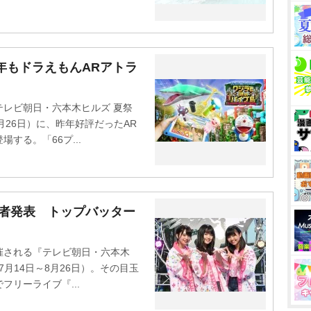
年もドラえもんARアトラ
レビ朝日・六本木ヒルズ 夏祭
～8月26日）に、昨年好評だったAR
する。「66プ...
演者発表 トップバッター
される『テレビ朝日・六本木
』（7月14日～8月26日）。その目玉
リーライブ『...