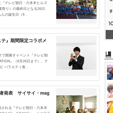
『テレビ朝日・六本木ヒルズ
レ朝夏祭り）の最終日となる26日、
9
の誕生日（9...
1
ステ』期間限定コラボメ
ズで開幕すイベント『テレビ朝
ATION』（8月26日まで）。テ
 バラエティ食...
者発表 サイサイ・mag
される『テレビ朝日・六本木