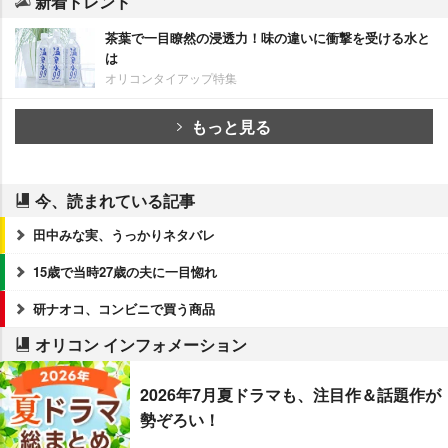
新着トレンド
茶葉で一目瞭然の浸透力！味の違いに衝撃を受ける水と
は
オリコンタイアップ特集
もっと見る
今、読まれている記事
田中みな実、うっかりネタバレ
15歳で当時27歳の夫に一目惚れ
研ナオコ、コンビニで買う商品
オリコン インフォメーション
2026年7月夏ドラマも、注目作＆話題作が
勢ぞろい！