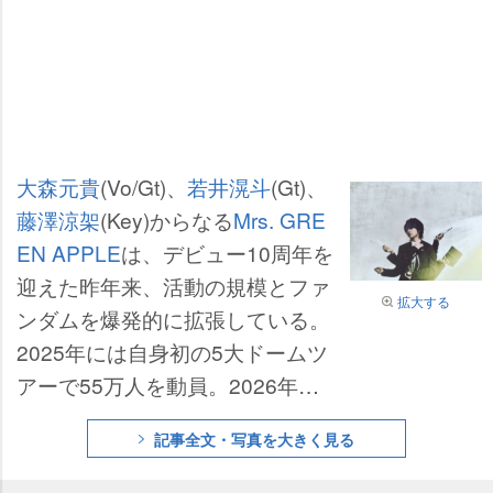
大森元貴
(Vo/Gt)、
若井滉斗
(Gt)、
藤澤涼架
(Key)からなる
Mrs. GRE
EN APPLE
は、デビュー10周年を
迎えた昨年来、活動の規模とファ
拡大する
ンダムを爆発的に拡張している。
2025年には自身初の5大ドームツ
アーで55万人を動員。2026年に
はバンドでは史上最多となるMUF
記事全文・写真を大きく見る
Gスタジアム(国立競技場)4公演を
敢行、今春からは地上波テレビの