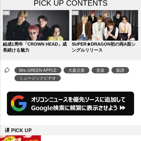
PICK UP CONTENTS
ゴールデンタイムに冠レギュラー
番組を持ち、朝ドラの主題歌を担
当するなど国民的バンドとなっ
た。それと同時並行し、ソロ活動
でも間口を広げるミセスのフロン
結成1周年「CROWN HEAD」成
SUPER★DRAGON初の両A面シ
長続ける魅力
ングルリリース
トマン、大森元貴の八面六臂の活
躍に迫る。
Mrs.GREEN APPLE
大森元貴
音楽
新譜
ミュージックビデオ
PICK UP