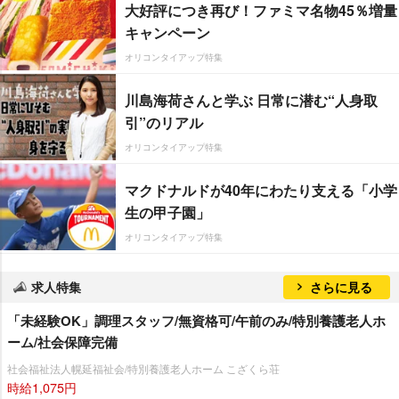
大好評につき再び！ファミマ名物45％増量
キャンペーン
オリコンタイアップ特集
川島海荷さんと学ぶ 日常に潜む“人身取
引”のリアル
オリコンタイアップ特集
マクドナルドが40年にわたり支える「小学
生の甲子園」
オリコンタイアップ特集
求人特集
さらに見る
「未経験OK」調理スタッフ/無資格可/午前のみ/特別養護老人ホ
ーム/社会保障完備
社会福祉法人幌延福祉会/特別養護老人ホーム こざくら荘
時給1,075円