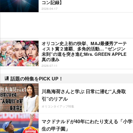
コン記録】
2026-04-17
オリコン史上初の快挙、MAJ最優秀アーテ
ィスト賞２連覇、多角的活動… “ゼンジン
未到”の道を突き進むMrs. GREEN APPLE
真の凄み
2026-07-11
話題の特集をPICK UP！
川島海荷さんと学ぶ 日常に潜む“人身取
引”のリアル
オリコンタイアップ特集
マクドナルドが40年にわたり支える「小学
生の甲子園」