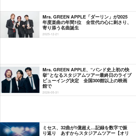
Mrs. GREEN APPLE「ダーリン」が2025
年度楽曲の年間1位 全世代の心に刺さり、
寄り添う名曲誕生
2025-12-21
Mrs. GREEN APPLE、“バンド史上初の快
挙”となるスタジアムツアー最終日のライブ
ビューイング決定 全国300館以上の映画
館で
2026-05-31
ミセス、32曲が1億超え…記録を数字で振
り返り あすからスタジアムツアー【オリ