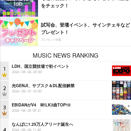
をチェック！
試写会、登壇イベント、サインチェキなど
プレゼント！
プレゼント特集
MUSIC NEWS RANKING
LDH、国立競技場で初イベント
1
2026-08-06 20:00
光GENJI、サブスク＆DL配信解禁
2
2026-08-07 10:00
EBiDANがV4 M!LK3曲TOP10
3
2026-08-05 09:21
なんばに1.25万人アリーナ誕生へ
4
2026-08-06 11:40