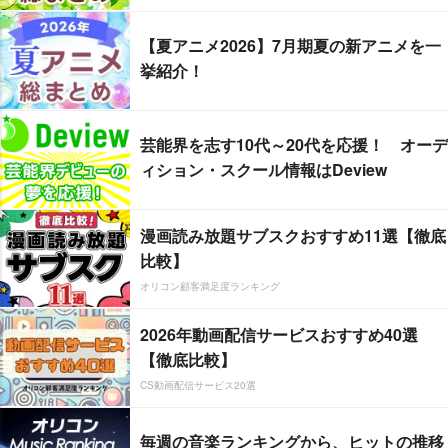
【夏アニメ2026】7月期夏の新アニメを一
挙紹介！
芸能界を志す10代～20代を応援！ オーデ
ィション・スクール情報はDeview
漫画読み放題サブスクおすすめ11選【徹底
比較】
オリコン顧客満足度ランキング
2026年動画配信サービスおすすめ40選
【徹底比較】
CS動画配信サービス20選
毎週の音楽ランキングから、ヒットの推移