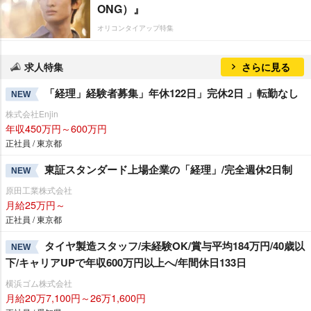
ONG）』
オリコンタイアップ特集
求人特集
さらに見る
「経理」経験者募集」年休122日」完休2日 」転勤なし
NEW
株式会社Enjin
年収450万円～600万円
正社員 / 東京都
東証スタンダード上場企業の「経理」/完全週休2日制
NEW
原田工業株式会社
月給25万円～
正社員 / 東京都
タイヤ製造スタッフ/未経験OK/賞与平均184万円/40歳以
NEW
下/キャリアUPで年収600万円以上へ/年間休日133日
横浜ゴム株式会社
月給20万7,100円～26万1,600円