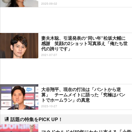
2025-09-02
妻夫木聡、引退発表の“同い年”松坂大輔に
感謝 笑顔の2ショット写真添え「俺たち世
代の誇りです」
2021-07-07
大谷翔平、現在の打法は「バントから逆
算」 チームメイトに語った「究極はバン
トでホームラン」の真意
2023-10-27
話題の特集をPICK UP！
マクドナルドが40年にわたり支える「小学