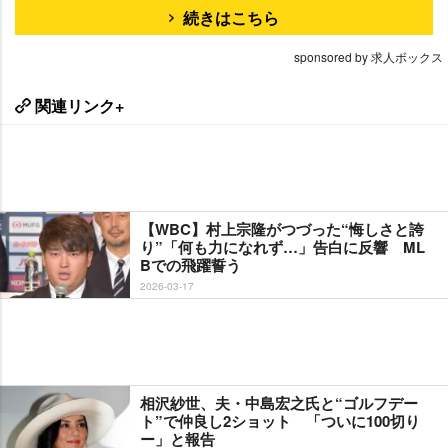
続きはこちら
sponsored by 求人ボックス
関連リンク+
【WBC】村上宗隆がつづった“悔しさと誇
り”「何も力になれず…」告白に反響 ML
Bでの飛躍誓う
2026-03-17
相沢紗世、夫・中島宏之氏と“ゴルフデー
ト”で仲良し2ショット 「ついに100切り
ー」と報告