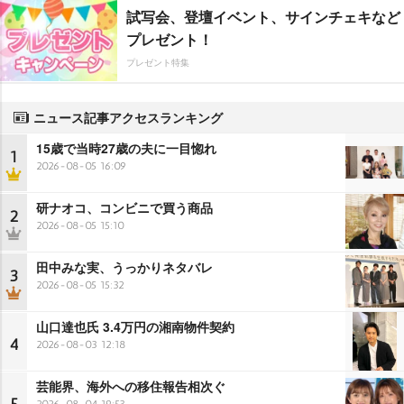
試写会、登壇イベント、サインチェキなど
プレゼント！
プレゼント特集
ニュース記事アクセスランキング
15歳で当時27歳の夫に一目惚れ
1
2026-08-05 16:09
研ナオコ、コンビニで買う商品
2
2026-08-05 15:10
田中みな実、うっかりネタバレ
3
2026-08-05 15:32
山口達也氏 3.4万円の湘南物件契約
4
2026-08-03 12:18
芸能界、海外への移住報告相次ぐ
2026-08-04 19:53