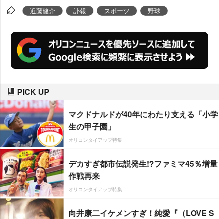
近藤健介
訃報
スポーツ
野球
PICK UP
マクドナルドが40年にわたり支える「小学
生の甲子園」
オリコンタイアップ特集
デカすぎ都市伝説発生!?ファミマ45％増量
作戦再来
オリコンタイアップ特集
向井康二イケメンすぎ！純愛『（LOVE S