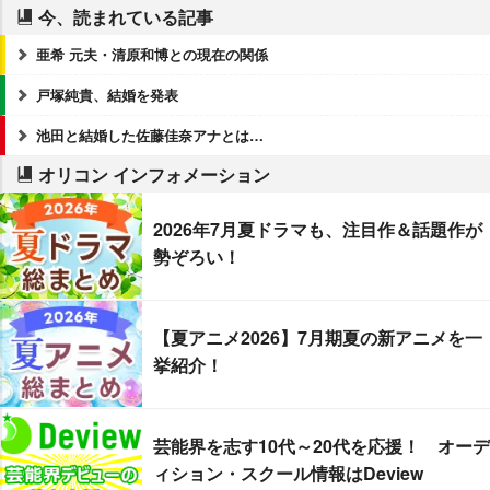
今、読まれている記事
亜希 元夫・清原和博との現在の関係
戸塚純貴、結婚を発表
池田と結婚した佐藤佳奈アナとは…
オリコン インフォメーション
2026年7月夏ドラマも、注目作＆話題作が
勢ぞろい！
【夏アニメ2026】7月期夏の新アニメを一
挙紹介！
芸能界を志す10代～20代を応援！ オーデ
ィション・スクール情報はDeview