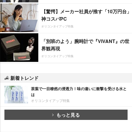
【驚愕】メーカー社員が推す「10万円台」
神コスパPC
オリコンタイアップ特集
「別班のよう」腕時計で『VIVANT』の世
界観再現
オリコンタイアップ特集
新着トレンド
茶葉で一目瞭然の浸透力！味の違いに衝撃を受ける水と
は
オリコンタイアップ特集
もっと見る