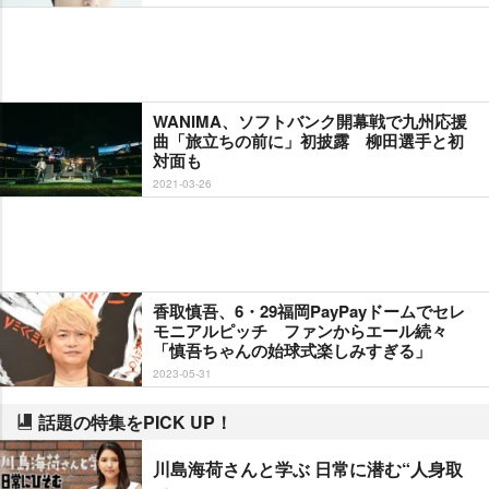
WANIMA、ソフトバンク開幕戦で九州応援
曲「旅立ちの前に」初披露 柳田選手と初
対面も
2021-03-26
香取慎吾、6・29福岡PayPayドームでセレ
モニアルピッチ ファンからエール続々
「慎吾ちゃんの始球式楽しみすぎる」
2023-05-31
話題の特集をPICK UP！
川島海荷さんと学ぶ 日常に潜む“人身取