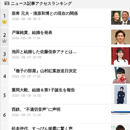
ニュース記事アクセスランキング
亜希 元夫・清原和博との現在の関係
1
2026-08-08 08:15
戸塚純貴、結婚を発表
2
2026-08-08 17:54
池田と結婚した佐藤佳奈アナとは…
3
2026-08-07 20:08
『徹子の部屋』山村紅葉放送日決定
4
2026-08-09 17:05
重岡大毅、結婚＆第1子誕生を報告
5
2026-08-09 18:00
西鉄、“不適切音声”に声明
6
2026-08-07 12:34
松本伊代、すっぴん披露に驚く声