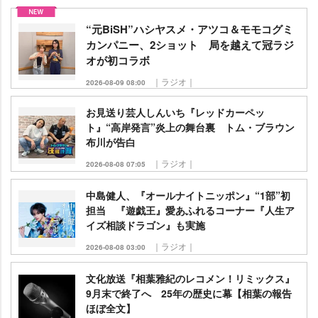
“元BiSH”ハシヤスメ・アツコ＆モモコグミ
カンパニー、2ショット 局を越えて冠ラジ
オが初コラボ
｜ラジオ｜
2026-08-09 08:00
お見送り芸人しんいち『レッドカーペッ
ト』“高岸発言”炎上の舞台裏 トム・ブラウン
布川が告白
｜ラジオ｜
2026-08-08 07:05
中島健人、『オールナイトニッポン』“1部”初
担当 『遊戯王』愛あふれるコーナー『人生ア
イズ相談ドラゴン』も実施
｜ラジオ｜
2026-08-08 03:00
文化放送『相葉雅紀のレコメン！リミックス』
9月末で終了へ 25年の歴史に幕【相葉の報告
ほぼ全文】