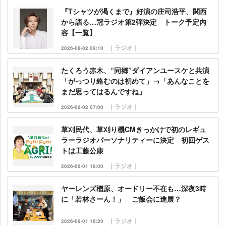
『Tシャツが渇くまで』好演の庄司浩平、関西
から語る…冠ラジオ第2弾決定 トーク予定内
容【一覧】
｜ラジオ｜
2026-08-02 09:10
たくろう赤木、“同郷”ダイアンユースケと共演
「がっつり絡むのは初めて」→「あんなことを
まだ思ってはるんですね」
｜ラジオ｜
2026-08-02 07:00
草刈民代、草刈り機CMきっかけで初のレギュ
ラーラジオパーソナリティーに決定 初回ゲス
トは工藤公康
｜ラジオ｜
2026-08-01 18:00
ヤーレンズ楢原、オードリー不在も…深夜3時
に「若林さーん！」 ご飯会に進展？
｜ラジオ｜
2026-08-01 16:20