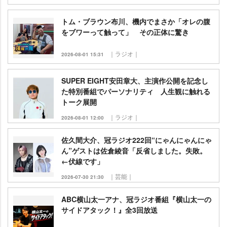
トム・ブラウン布川、機内でまさか「オレの腹
をブワーって触って」 その正体に驚き
｜ラジオ｜
2026-08-01 15:31
SUPER EIGHT安田章大、主演作公開を記念し
た特別番組でパーソナリティ 人生観に触れる
トーク展開
｜ラジオ｜
2026-08-01 12:00
佐久間大介、冠ラジオ222回“にゃんにゃんにゃ
ん”ゲストは佐倉綾音「反省しました。失敗。
←伏線です」
｜芸能｜
2026-07-30 21:30
ABC横山太一アナ、冠ラジオ番組『横山太一の
サイドアタック！』全3回放送