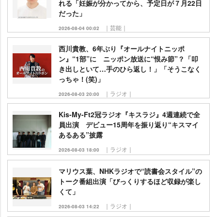
れる「妊娠が分かってから、予定日が７月22日
だった」
｜芸能｜
2026-08-04 00:02
西川貴教、6年ぶり『オールナイトニッポ
ン』“1部”に ニッポン放送に“恨み節”？「叩
き出しといて…手のひら返し！」「そうこなく
っちゃ！(笑)」
｜ラジオ｜
2026-08-03 20:00
Kis-My-Ft2冠ラジオ『キスラジ』4週連続で全
員出演 デビュー15周年を振り返り“キスマイ
あるある”披露
｜ラジオ｜
2026-08-03 18:00
マリウス葉、NHKラジオで“読書会スタイル”の
トーク番組出演「びっくりするほど収録が楽し
くて」
｜ラジオ｜
2026-08-03 14:22