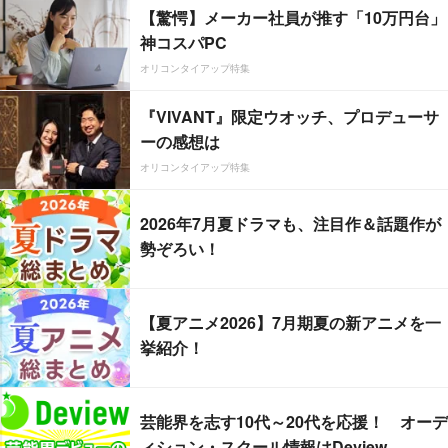
【驚愕】メーカー社員が推す「10万円台」
神コスパPC
オリコンタイアップ特集
『VIVANT』限定ウオッチ、プロデューサ
ーの感想は
オリコンタイアップ特集
2026年7月夏ドラマも、注目作＆話題作が
勢ぞろい！
【夏アニメ2026】7月期夏の新アニメを一
挙紹介！
芸能界を志す10代～20代を応援！ オーデ
ィション・スクール情報はDeview