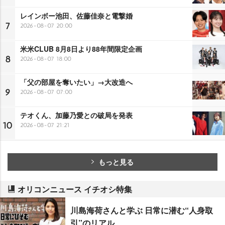
レインボー池田、佐藤佳奈と電撃婚
7
2026-08-07 20:00
米米CLUB 8月8日より88年間限定企画
8
2026-08-07 18:00
「父の部屋を奪いたい」→大改造へ
9
2026-08-07 07:00
テオくん、加藤乃愛との破局を発表
10
2026-08-07 21:21
もっと見る
オリコンニュース イチオシ特集
川島海荷さんと学ぶ 日常に潜む“人身取
引”のリアル