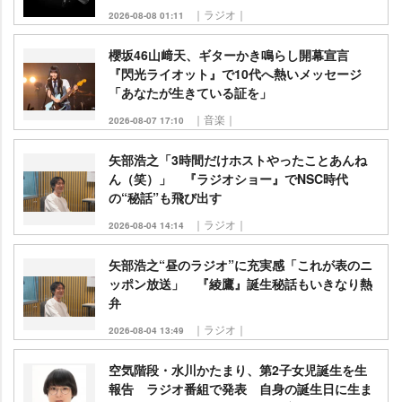
｜ラジオ｜
2026-08-08 01:11
櫻坂46山﨑天、ギターかき鳴らし開幕宣言
『閃光ライオット』で10代へ熱いメッセージ
「あなたが生きている証を」
｜音楽｜
2026-08-07 17:10
矢部浩之「3時間だけホストやったことあんね
ん（笑）」 『ラジオショー』でNSC時代
の“秘話”も飛び出す
｜ラジオ｜
2026-08-04 14:14
矢部浩之“昼のラジオ”に充実感「これが表のニ
ッポン放送」 『綾鷹』誕生秘話もいきなり熱
弁
｜ラジオ｜
2026-08-04 13:49
空気階段・水川かたまり、第2子女児誕生を生
報告 ラジオ番組で発表 自身の誕生日に生ま