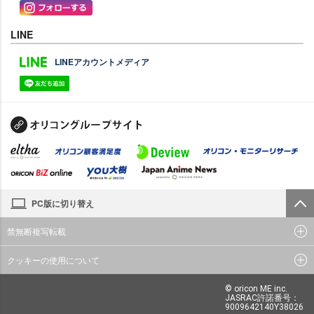
LINE
LINEアカウントメディア
PC版に切り替え
禁無断複写転載
クッキーの使用について
© oricon ME inc.
JASRAC許諾番号：
9009642140Y38026