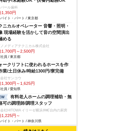
科助手/未経験OK・扶養内勤務OK
島パール歯科
1,350円
バイト・パート / 東京都
クニカルオペレーター 音響・照明・
像 現場経験を活かして音の空間演出
極める
ビノメディアテクニカル株式会社
1,700円～2,500円
社員 / 東京都
ォークリフトに使われるホースを作
作業/土日休み/時給1300円/寮完備
式会社サンコウ
1,300円～1,625円
社員 / 愛知県
有料老人ホームの調理補助・無
EW
格可の調理師/調理スタッフ
会社HITOWA イリーゼ横浜仲町台内の厨房
1,225円～
バイト・パート / 神奈川県