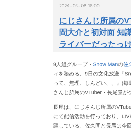
2026-05-08 18:00
にじさんじ所属のVTu
間大介と初対面 知
ライバーだったっけ
9人組グループ・
Snow Man
の
佐
ィを務める、9日の文化放送『Sno
って、無理、しんどい、、』(毎週土
さんじ所属のVTuber・長尾景
長尾は、にじさんじ所属のVTub
にて配信活動を行っており、LI
躍している。佐久間と長尾は今