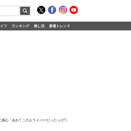
イフ
ランキング
推し活
新着トレンド
さに感心「あれ? この人ライバーだったっけ?」