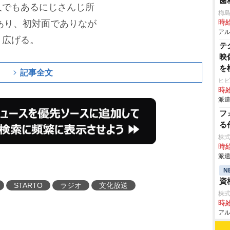
歯
人でもあるにじさんじ所
梅
もあり、初対面でありなが
時給
アル
り広げる。
テ
映
を
記事全文
ヒ
時給
派遣
フ
る
株
時給
派遣
N
資
STARTO
ラジオ
文化放送
株式
時給
アル