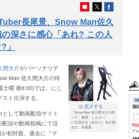
ber長尾景、Snow Man佐久
識の深さに感心「あれ? この人
?」
久間大介
がパーソナリテ
w Man 佐久間大介の待
曜 後8:00)では、にじ
がゲスト出演する。
N
拡大する
師
erとして動画配信サイト
『Snow Man 佐久間大介の待
エ
って、無理、しんどい、、』
ス
VE配信や動画投稿にて活
に出演する（左から）佐久間
時給
大介、長尾景
アル
回が初対面。過去に『マ