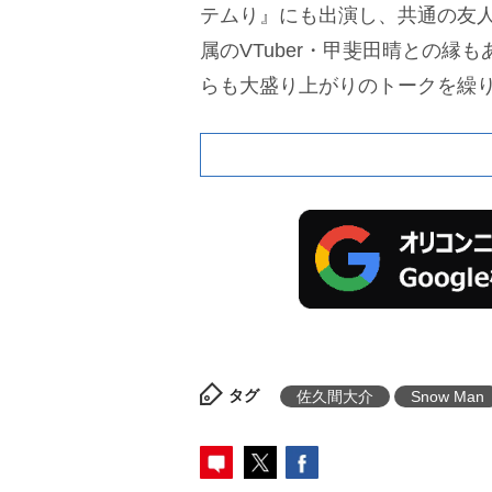
テムり』にも出演し、共通の友
属のVTuber・甲斐田晴との縁
らも大盛り上がりのトークを繰
タグ
佐久間大介
Snow Man