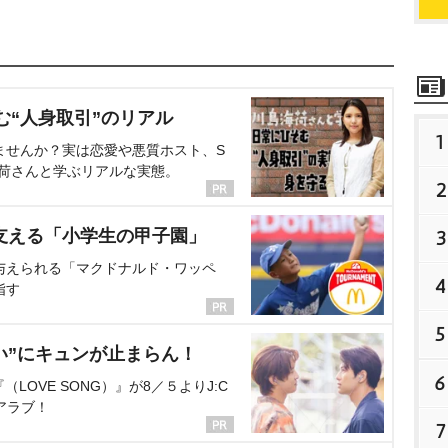
む“人身取引”のリアル
1
ませんか？実は恋愛や悪質ホスト、S
海荷さんと学ぶリアルな実態。
2
支える「小学生の甲子園」
3
与えられる「マクドナルド・ワッペ
4
指す
5
い”にキュンが止まらん！
6
OVE SONG）』が8／５よりJ:C
アラブ！
7