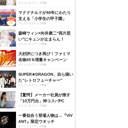
オリコンタイアップ特集
マクドナルドが40年にわたり
支える「小学生の甲子園」
オリコンタイアップ特集
森崎ウィン×向井康二“両片思
い”にキュンが止まらん！
オリコンタイアップ特集
大好評につき再び！ファミマ
名物45％増量キャンペーン
オリコンタイアップ特集
SUPER★DRAGON、自ら描い
た”レトロフューチャー”
オリコンタイアップ特集
【驚愕】メーカー社員が推す
「10万円台」神コスパPC
オリコンタイアップ特集
一番似合う登場人物は…『VIV
ANT』限定ウオッチ
オリコンタイアップ特集