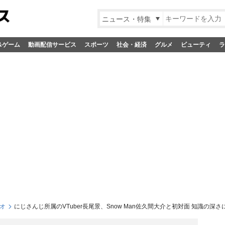
ニュース・特集
&ゲーム
動画配信サービス
スポーツ
社会・経済
グルメ
ビューティ
ラ
オ
にじさんじ所属のVTuber長尾景、Snow Man佐久間大介と初対面 知識の深