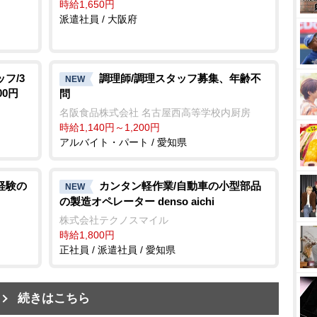
時給1,650円
派遣社員 / 大阪府
フ/3
調理師/調理スタッフ募集、年齢不
NEW
0円
問
名阪食品株式会社 名古屋西高等学校内厨房
時給1,140円～1,200円
アルバイト・パート / 愛知県
経験の
カンタン軽作業/自動車の小型部品
NEW
の製造オペレーター denso aichi
株式会社テクノスマイル
時給1,800円
正社員 / 派遣社員 / 愛知県
続きはこちら