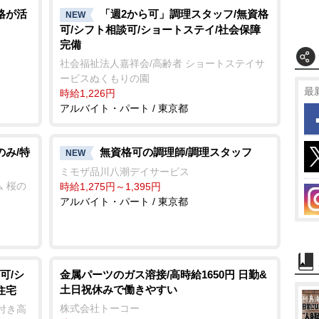
格が活
「週2から可」調理スタッフ/無資格
NEW
可/シフト相談可/ショートステイ/社会保障
完備
社会福祉法人嘉祥会/高齢者 ショートステイサ
ービスぬくもりの園
最
時給1,226円
アルバイト・パート / 東京都
のみ/特
無資格可の調理師/調理スタッフ
NEW
ミモザ品川八潮デイサービス
 桜の
時給1,275円～1,395円
アルバイト・パート / 東京都
可/シ
金属パーツのガス溶接/高時給1650円 日勤&
土日祝休みで働きやすい
住宅
株式会社トーコー
付き高