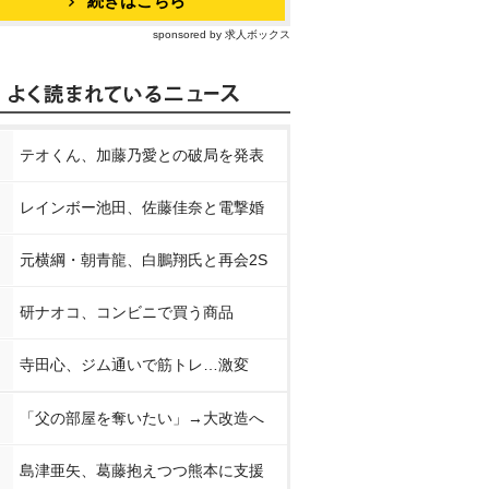
続きはこちら
sponsored by 求人ボックス
テオくん、加藤乃愛との破局を発表
レインボー池田、佐藤佳奈と電撃婚
元横綱・朝青龍、白鵬翔氏と再会2S
研ナオコ、コンビニで買う商品
寺田心、ジム通いで筋トレ…激変
「父の部屋を奪いたい」→大改造へ
島津亜矢、葛藤抱えつつ熊本に支援