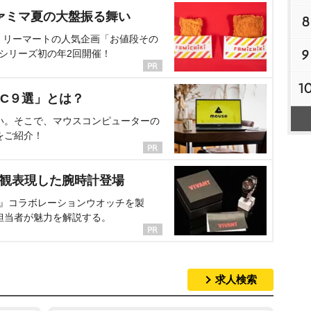
ァミマ夏の大盤振る舞い
8
ミリーマートの人気企画「お値段その
9
、シリーズ初の年2回開催！
1
C９選」とは？
い。そこで、マウスコンピューターの
をご紹介！
界観表現した腕時計登場
NT』コラボレーションウオッチを製
担当者が魅力を解説する。
求人検索