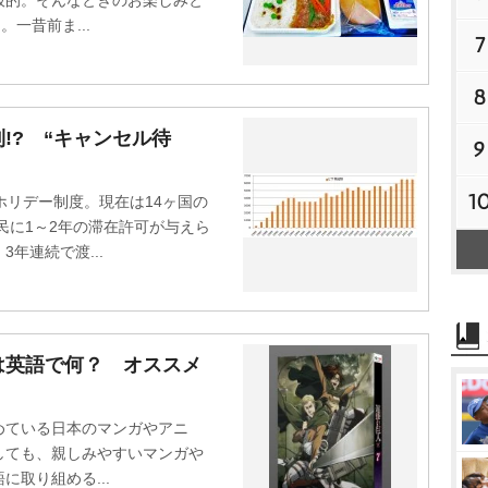
般的。そんなときのお楽しみと
一昔前ま...
7
8
!? “キャンセル待
9
1
リデー制度。現在は14ヶ国の
民に1～2年の滞在許可が与えら
年連続で渡...
は英語で何？ オススメ
ている日本のマンガやアニ
しても、親しみやすいマンガ
取り組める...