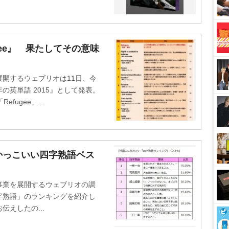
gee』 果たしてその意味
開するウェブリオは11日、今
英単語 2015』として発表。
ugee」...
かっこいい四字熟語ベス
業を展開するウェブリオの調
字熟語」のランキングを紹介し
えしたの...