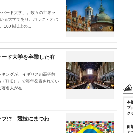
バード大学」。数々の世界ラ
にいる大学であり、バラク・オバ
00名以上の...
ォード大学を卒業した有
キングが、イギリスの高等教
cation（THE）』で毎年発表されてい
名人が在...
本
ブ
ク
プ!? 競技にまつわ
衝
ア