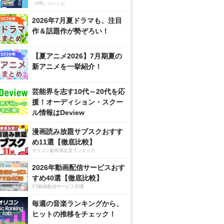
（PR）ジハンピ
2026年7月夏ドラマも、注目
作＆話題作が勢ぞろい！
【夏アニメ2026】7月期夏の
新アニメを一挙紹介！
芸能界を志す10代～20代を応
援！オーディション・スクー
ル情報はDeview
漫画読み放題サブスクおすす
め11選【徹底比較】
オリコン顧客満足度ランキング
2026年動画配信サービスおす
すめ40選【徹底比較】
CS動画配信サービス20選
毎週の音楽ランキングから、
ヒットの推移をチェック！