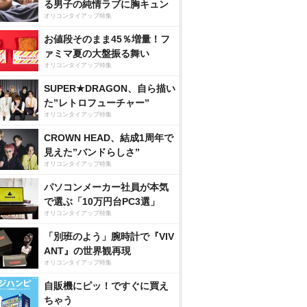
る男子の純情ラブに胸キュン
オリコンタイアップ特集
お値段そのまま45％増量！フ
ァミマ夏の大盤振る舞い
オリコンタイアップ特集
SUPER★DRAGON、自ら描い
た”レトロフューチャー”
オリコンタイアップ特集
CROWN HEAD、結成1周年で
見えた”バンドらしさ”
オリコンタイアップ特集
パソコンメーカー社員が本気
で選ぶ「10万円台PC3選」
オリコンタイアップ特集
「別班のよう」腕時計で『VIV
ANT』の世界観再現
オリコンタイアップ特集
自販機にピッ！ですぐに買え
ちゃう