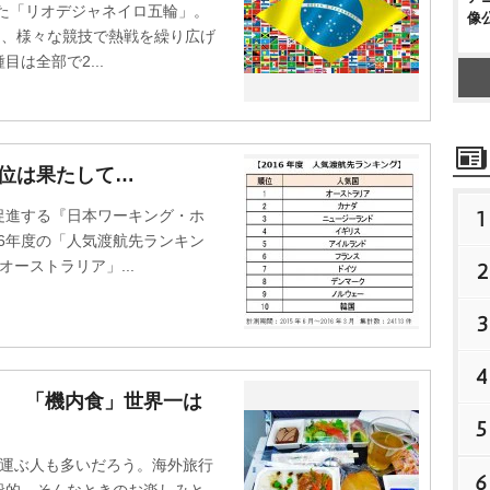
た「リオデジャネイロ五輪」。
像
し、様々な競技で熱戦を繰り広げ
は全部で2...
1位は果たして…
1
進する『日本ワーキング・ホ
016年度の「人気渡航先ランキン
ーストラリア」...
2
3
4
！ 「機内食」世界一は
5
運ぶ人も多いだろう。海外旅行
6