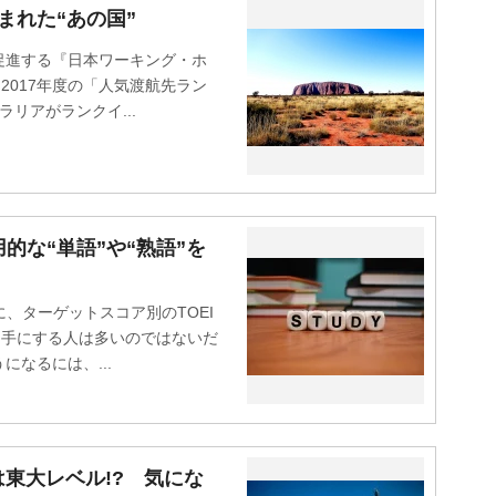
まれた“あの国”
進する『日本ワーキング・ホ
、2017年度の「人気渡航先ラン
リアがランクイ...
用的な“単語”や“熟語”を
、ターゲットスコア別のTOEI
を手にする人は多いのではないだ
なるには、...
東大レベル!? 気にな