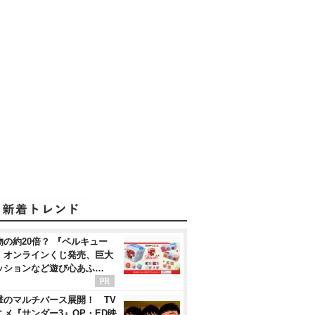
物の約20倍？ 『ベルキュー
』オンラインくじ発売、巨大
ッションなど遊び心あふ…
撃のマルチバース展開！ TV
ニメ『サンダー3』OP・ED映