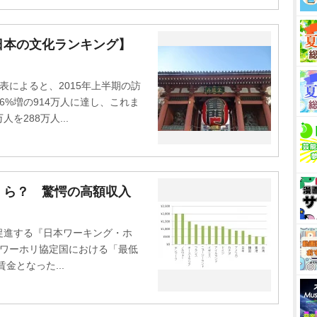
日本の文化ランキング】
によると、2015年上半期の訪
6%増の914万人に達し、これま
を288万人...
くら？ 驚愕の高額収入
進する『日本ワーキング・ホ
、ワーホリ協定国における「最低
となった...