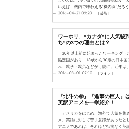
といえば、飛行機での長距離移動が一
いえば、機内で味わえる“機内食”だろう。
2016-04-21 09:20
｜芸能｜
ワーホリ、“カナダ”に人気殺到
ち”の3つの理由とは？
30年以上前に始まったワーキング・ホ
協定国があり、18歳から30歳の日本国
れ、就学・就労などが可能に。近年は、3
2016-03-01 07:10
｜ライフ｜
『北斗の拳』『進撃の巨人』
英訳アニメを一挙紹介！
アメリカをはじめ、海外で人気を集め
メ。英語に対して苦手意識があったと
アニメであれば、それほど抵抗なく英語に