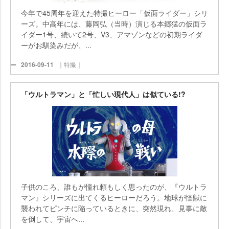
今年で45周年を迎えた特撮ヒーロー「仮面ライダー」シリ
ーズ。中高年には、藤岡弘（当時）演じる本郷猛の仮面ラ
イダー1号、続いて2号、V3、アマゾンなどの初期ライダ
ーがお馴染みだが、...
2016-09-11
｜特撮｜
「ウルトラマン」と「忙しい現代人」は似ている!?
子供のころ、誰もが憧れ頼もしく思ったのが、『ウルトラ
マン』シリーズに出てくるヒーローだろう。地球が怪獣に
襲われてピンチに陥っているときに、突然現れ、見事に敵
を倒して、宇宙へ...