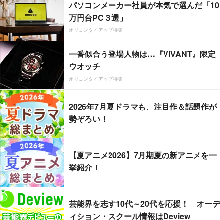
パソコンメーカー社員が本気で選んだ「10
万円台PC３選」
オリコンタイアップ特集
一番似合う登場人物は…『VIVANT』限定
ウオッチ
オリコンタイアップ特集
2026年7月夏ドラマも、注目作＆話題作が
勢ぞろい！
【夏アニメ2026】7月期夏の新アニメを一
挙紹介！
芸能界を志す10代～20代を応援！ オーデ
ィション・スクール情報はDeview