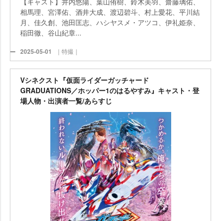
【キャスト】井内悠陽、葉山侑樹、鈴木美羽、齋藤璃佑、
相馬理、宮澤佑、酒井大成、渡辺碧斗、村上愛花、平川結
月、佳久創、池田匡志、ハシヤスメ・アツコ、伊礼姫奈、
稲田徹、谷山紀章...
2025-05-01
｜特撮｜
Vシネクスト『仮面ライダーガッチャード
GRADUATIONS／ホッパー1のはるやすみ』キャスト・登
場人物・出演者一覧/あらすじ