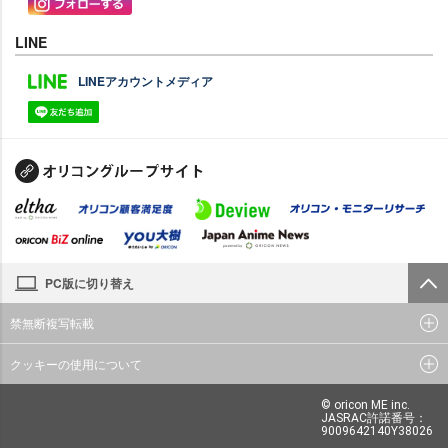
LINE
LINEアカウントメディア
PC版に切り替え
禁無断複写転載
クッキーの使用について
© oricon ME inc.
JASRAC許諾番号：
9009642140Y38026