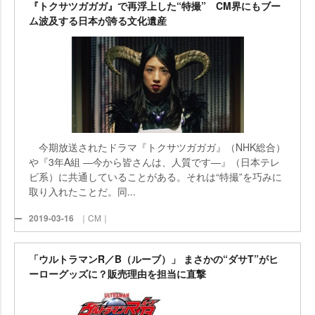
『トクサツガガガ』で再浮上した“特撮” CM界にもブー
ム波及する日本が誇る文化遺産
今期放送されたドラマ『トクサツガガガ』（NHK総合）
『3年A組 ―今から皆さんは、人質です―』（日本テレ
ビ系）に共通していることがある。それは“特撮”を巧みに
取り入れたことだ。同...
2019-03-16
｜CM｜
「ウルトラマンR／B（ルーブ）」 まさかの“ダサT”がヒ
ーローグッズに？販売理由を担当に直撃