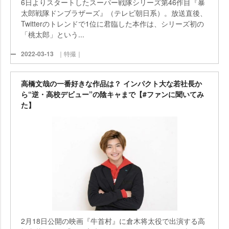
6日よりスタートしたスーパー戦隊シリーズ第46作目『暴
太郎戦隊ドンブラザーズ』（テレビ朝日系）。放送直後、
Twitterのトレンドで1位に君臨した本作は、シリーズ初の
「桃太郎」という...
2022-03-13
｜特撮｜
高橋文哉の一番好きな作品は？ インパクト大な若社長か
ら“逆・高校デビュー”の陰キャまで【#ファンに聞いてみ
た】
2月18日公開の映画『牛首村』に倉木将太役で出演する高