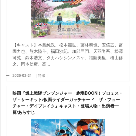
【キャスト】本島純政、松本麗世、藤林泰也、安倍乙、富
園力也、熊木陸斗、福田沙紀、加部亜門、天羽尚吾、松澤
可苑、鈴木浩文、タカハシシンノスケ、福圓美里、檜山修
之、岡本信彦、高...
2025-02-21
｜特撮｜
映画『爆上戦隊ブンブンジャー 劇場BOON！プロミス・
ザ・サーキット/仮面ライダーガッチャード ザ・フュー
チャー・デイブレイク』キャスト・登場人物・出演者一
覧/あらすじ