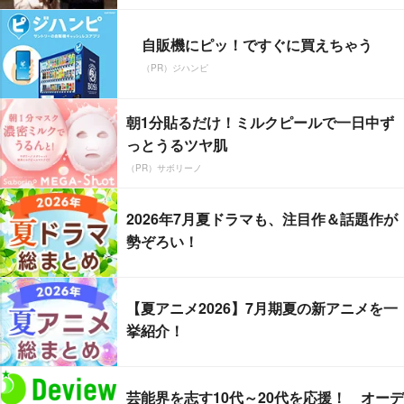
自販機にピッ！ですぐに買えちゃう
（PR）ジハンピ
朝1分貼るだけ！ミルクピールで一日中ず
っとうるツヤ肌
（PR）サボリーノ
2026年7月夏ドラマも、注目作＆話題作が
勢ぞろい！
【夏アニメ2026】7月期夏の新アニメを一
挙紹介！
芸能界を志す10代～20代を応援！ オーデ