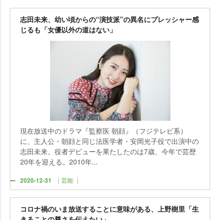
志田未来、幼い頃からの“演技派”の異名にプレッシャー感
じるも「女優以外の道はない」
現在放送中のドラマ『監察医 朝顔』（フジテレビ系）
に、主人公・朝顔と同じ法医学者・安岡光子役で出演中の
志田未来。役者デビューを果たしたのは7歳、今年で芸歴
20年を迎える。2010年...
2020-12-31
｜芸能 ｜
コロナ禍のいま放送することに意味がある、上野樹里「生
きることの尊さを伝えたい」