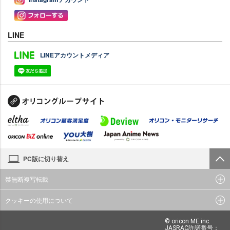
LINE
LINEアカウントメディア
PC版に切り替え
禁無断複写転載
クッキーの使用について
© oricon ME inc.
JASRAC許諾番号：