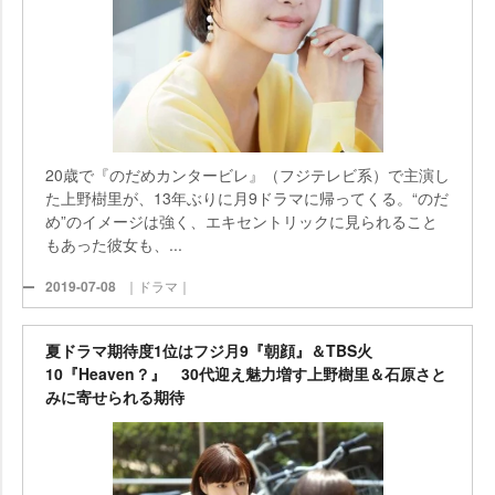
20歳で『のだめカンタービレ』（フジテレビ系）で主演し
た上野樹里が、13年ぶりに月9ドラマに帰ってくる。“のだ
め”のイメージは強く、エキセントリックに見られること
もあった彼女も、...
2019-07-08
｜ドラマ｜
夏ドラマ期待度1位はフジ月9『朝顔』＆TBS火
10『Heaven？』 30代迎え魅力増す上野樹里＆石原さと
みに寄せられる期待