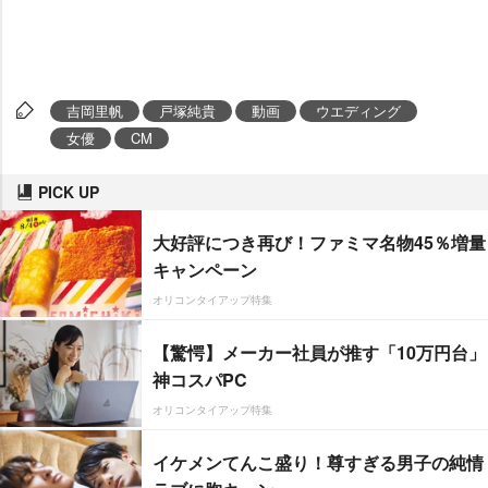
吉岡里帆
戸塚純貴
動画
ウエディング
女優
CM
PICK UP
大好評につき再び！ファミマ名物45％増量
キャンペーン
オリコンタイアップ特集
【驚愕】メーカー社員が推す「10万円台」
神コスパPC
オリコンタイアップ特集
イケメンてんこ盛り！尊すぎる男子の純情