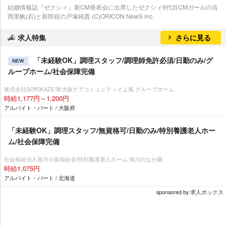
結婚情報誌『ゼクシィ』新CM発表会に出席したゼクシィ9代目CMガールの吉
岡里帆(右)と新郎役の戸塚純貴 (C)ORICON NewS inc.
求人特集
さらに見る
「未経験OK」調理スタッフ/調理師免許必須/日勤のみ/グ
NEW
ループホーム/社会保障完備
株式会社SOYOKAZE/新大阪ケアコミュニティそよ風 グループホーム
時給1,177円～1,200円
アルバイト・パート / 大阪府
「未経験OK」調理スタッフ/無資格可/日勤のみ/特別養護老人ホー
ム/社会保障完備
社会福祉法人旭川小泉福祉会/特別養護老人ホーム 旭川のなか園
時給1,075円
アルバイト・パート / 北海道
sponsored by 求人ボックス