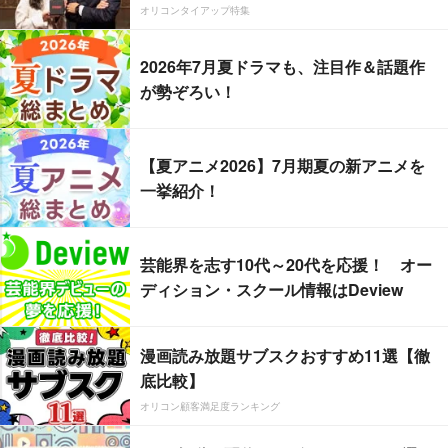
オリコンタイアップ特集
2026年7月夏ドラマも、注目作＆話題作
が勢ぞろい！
【夏アニメ2026】7月期夏の新アニメを
一挙紹介！
芸能界を志す10代～20代を応援！ オー
ディション・スクール情報はDeview
漫画読み放題サブスクおすすめ11選【徹
底比較】
オリコン顧客満足度ランキング