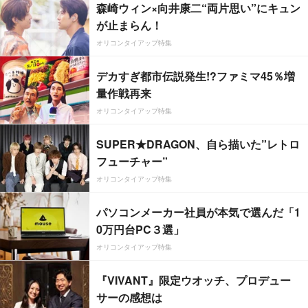
森崎ウィン×向井康二“両片思い”にキュン
が止まらん！
オリコンタイアップ特集
デカすぎ都市伝説発生!?ファミマ45％増
量作戦再来
オリコンタイアップ特集
SUPER★DRAGON、自ら描いた”レトロ
フューチャー”
オリコンタイアップ特集
パソコンメーカー社員が本気で選んだ「1
0万円台PC３選」
オリコンタイアップ特集
『VIVANT』限定ウオッチ、プロデュー
サーの感想は