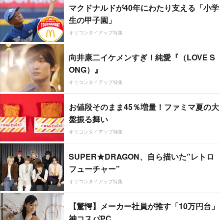
マクドナルドが40年にわたり支える「小学
生の甲子園」
オリコンタイアップ特集
向井康二イケメンすぎ！純愛『（LOVE S
ONG）』
オリコンタイアップ特集
お値段そのまま45％増量！ファミマ夏の大
盤振る舞い
オリコンタイアップ特集
SUPER★DRAGON、自ら描いた”レトロ
フューチャー”
オリコンタイアップ特集
【驚愕】メーカー社員が推す「10万円台」
神コスパPC