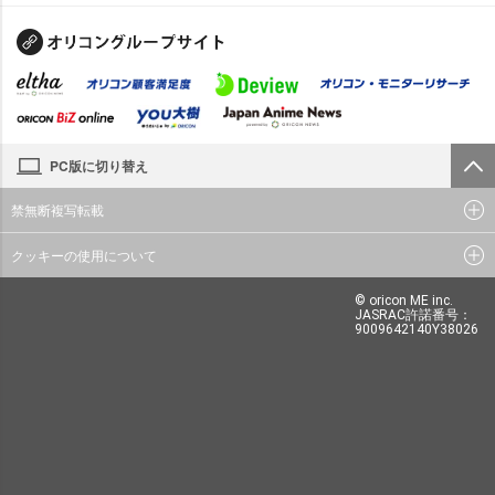
PC版に切り替え
禁無断複写転載
クッキーの使用について
© oricon ME inc.
JASRAC許諾番号：
9009642140Y38026