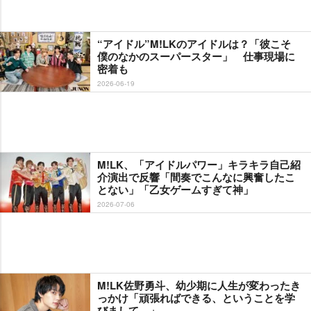
“アイドル”M!LKのアイドルは？「彼こそ
僕のなかのスーパースター」 仕事現場に
密着も
2026-06-19
M!LK、「アイドルパワー」キラキラ自己紹
介演出で反響「間奏でこんなに興奮したこ
とない」「乙女ゲームすぎて神」
2026-07-06
M!LK佐野勇斗、幼少期に人生が変わったき
っかけ「頑張ればできる、ということを学
びまして…」