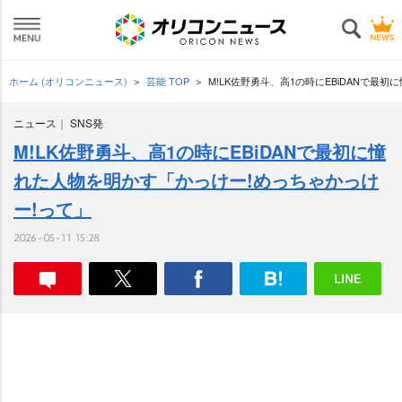
ホーム (オリコンニュース)
芸能 TOP
M!LK佐野勇斗、高1の時にEBiDANで最
ニュース
SNS発
M!LK佐野勇斗、高1の時にEBiDANで最初に憧
れた人物を明かす「かっけー!めっちゃかっけ
ー!って」
2026-05-11 15:28