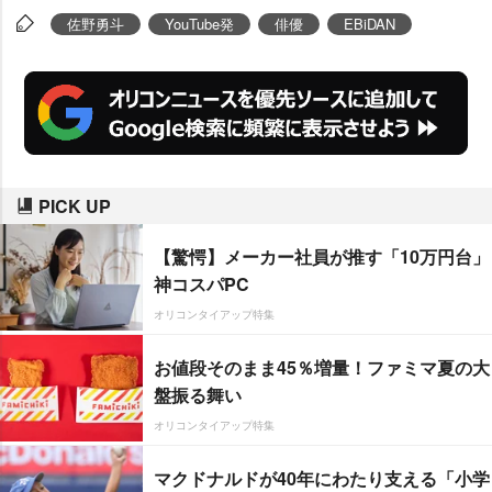
佐野勇斗
YouTube発
俳優
EBiDAN
PICK UP
【驚愕】メーカー社員が推す「10万円台」
神コスパPC
オリコンタイアップ特集
お値段そのまま45％増量！ファミマ夏の大
盤振る舞い
オリコンタイアップ特集
マクドナルドが40年にわたり支える「小学