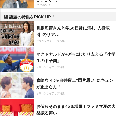
2026-05-12
話題の特集をPICK UP！
川島海荷さんと学ぶ 日常に潜む“人身取
引”のリアル
オリコンタイアップ特集
マクドナルドが40年にわたり支える「小学
生の甲子園」
オリコンタイアップ特集
森崎ウィン×向井康二“両片思い”にキュン
が止まらん！
オリコンタイアップ特集
お値段そのまま45％増量！ファミマ夏の大
盤振る舞い