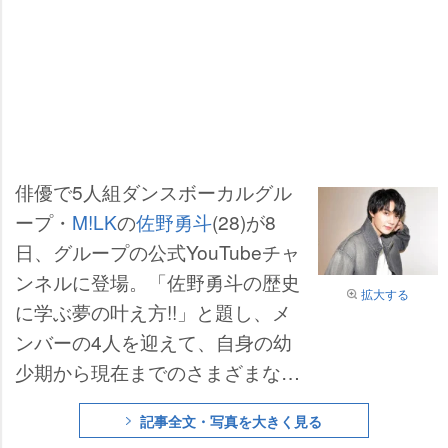
俳優で5人組ダンスボーカルグル
ープ・
M!LK
の
佐野勇斗
(28)が8
日、グループの公式YouTubeチャ
ンネルに登場。「佐野勇斗の歴史
拡大する
に学ぶ夢の叶え方!!」と題し、メ
ンバーの4人を迎えて、自身の幼
少期から現在までのさまざまな成
功や挫折などのエピソードを明か
記事全文・写真を大きく見る
した。