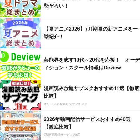
勢ぞろい！
【夏アニメ2026】7月期夏の新アニメを一
挙紹介！
芸能界を志す10代～20代を応援！ オーデ
ィション・スクール情報はDeview
漫画読み放題サブスクおすすめ11選【徹底
比較】
オリコン顧客満足度ランキング
2026年動画配信サービスおすすめ40選
【徹底比較】
CS動画配信サービス20選