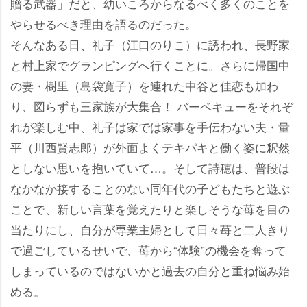
贈る武器」だと、幼いころからなるべく多くのことを
らせるべき理由を語るのだった。
そんなある日、礼子（江口のりこ）に誘われ、長野家
と村上家でグランピングへ行くことに。さらに帰国中
の妻・樹里（島袋寛子）を連れた中谷と佳恋も加わ
り、図らずも三家族が大集合！ バーベキューをそれぞ
れが楽しむ中、礼子は家では家事を手伝わない夫・量
平（川西賢志郎）が外面よくテキパキと働く姿に釈然
としない思いを抱いていて…。そして詩穂は、普段は
なかなか接することのない同年代の子どもたちと遊ぶ
ことで、新しい言葉を覚えたりと楽しそうな苺を目の
当たりにし、自分が専業主婦として日々苺と二人きり
で過ごしているせいで、苺から“体験”の機会を奪って
しまっているのではないかと過去の自分と重ね悩み始
める。