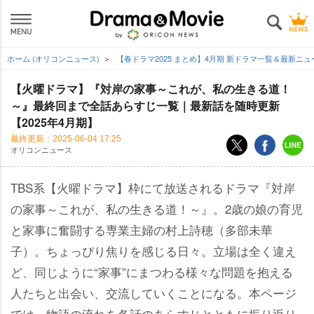
ホーム (オリコンニュース)
【春ドラマ2025 まとめ】4月期 新ドラマ一覧＆最新ニ
【火曜ドラマ】『対岸の家事～これが、私の生きる道！
～』最終回まで全話あらすじ一覧｜最新話を随時更新
【2025年4月期】
最終更新：
2025-06-04 17:25
オリコンニュース
TBS系【火曜ドラマ】枠にて放送されるドラマ『対岸
の家事～これが、私の生きる道！～』。2歳の娘の育児
と家事に奮闘する専業主婦の村上詩穂（多部未華
子）。ちょっぴり焦りを感じる日々。立場は全く違え
ど、同じように“家事”にまつわる様々な問題を抱える
人たちと出会い、交流していくことになる。本ページ
では、物語の流れを各話のあらすじとともに振り返り