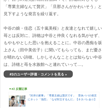
「専業主婦なんて贅沢」「旦那さんがかわいそう」と
見下すような発言を繰り返す。
中谷の娘・佳恋（五十嵐美桜）と友達となれて嬉しい
苺とは反対に、詩穂は中谷と仲良くなれる気がせず、
もやもやとした思いを抱えることに。中谷の愚痴を坂
上さん（田中美佐子）に聞いてもらっても、まだ憂さ
が晴れない詩穂。しかしそんなこととは知らない中谷
は、詩穂と苺を水族館へと連れていって…。
#2のユーザー評価・コメントを見る
▼#2 反響記事
『対岸の家事』「専業主婦は贅沢です」 育休パパの発言
にネット「強烈」「なぜ対立するんだ」【ネタバレあり】