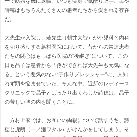
士で結婚を機に退職。いつも笑顔で気配り上手、苺
詩穂はもちろんたくさんの患者たちから愛される存在
だ。
大先生が入院し、若先生（朝井大智）が小児科と内科
を切り盛りする蔦村医院において、昔からの常連患者
たちの関心はもっぱら医院の“後継ぎ”について。この
日も晶子は患者から「孫ができれば大先生も元気にな
る」という悪気のない“子作りプレッシャー”に、人知
れず頭を悩ませていた。そんな中、近所のレディース
クリニックで晶子とばったり出くわした詩穂は、晶子
の苦しい胸の内を聞くことに。
一方村上家では、お互いの両親について話すうち、詩
穂と虎朗（一ノ瀬ワタル）がけんかをしてしまう。そ