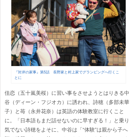
『対岸の家事』第5話 長野家と村上家でグランピングへ行くこ
とに
佳恋（五十嵐美桜）に習い事をさせようとはりきる中
谷（ディーン・フジオカ）に誘われ、詩穂（多部未華
子）と苺（永井花奈）は英語の体験教室に行くこと
に。「日本語もまだ話せないのに早すぎる！」と乗り
気でない詩穂をよそに、中谷は「“体験”は親から子へ