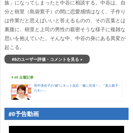
族」になってしまったと中谷に相談する。中谷は、自
分と樹里（島袋寛子）の間に恋愛感情はなく、子作り
は作業だと思えばいいと答えるものの、その言葉とは
裏腹に、樹里と上司の男性の親密そうな様子に複雑な
思いを抱えていた。そんな中、中谷の身にある異変が
起こる。
#8のユーザー評価・コメントを見る
▼#8 反響記事
田中美佐子の“娘”にネット反応「遂に共演！」「美人親子
だわ～」
#8予告動画