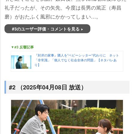
礼子だったが、その矢先、今度は長男の篤正（寿昌
磨）がおたふく風邪にかかってしまい…。
#3のユーザー評価・コメントを見る
▼#3 反響記事
『対岸の家事』隣人を”ベビーシッター”代わりに ネット
「非常識」「個人でなく社会全体の問題」【ネタバレあ
り】
#2 （2025年04月08日 放送）