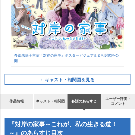
多部未華子主演『対岸の家事』ポスタービジュアル＆相関図を公
開
キャスト・相関図を見る
ユーザー評価・
作品情報
キャスト・相関図
各話のあらすじ
コメント
『対岸の家事～これが、私の生きる道！
～』のあらすじ目次