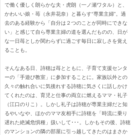
で働く優しく朗らかな夫・虎朗（一ノ瀬ワタル）と、
かわいい娘・苺（永井花奈）と暮らす“専業主婦”。過
去のある経験から「自分は２つのことが同時にできな
い」と感じて自ら専業主婦の道を選んだものの、日が
な一日苺としか関わらずに過ごす毎日に寂しさを覚え
ることも。
そんなある日、詩穂は苺とともに、子育て支援センタ
ーの「手遊び教室」に参加することに。家族以外との
久々の触れ合いに気後れする詩穂に気さくに話しかけ
てくれたのは、育児と仕事の両立に燃えるママ・礼子
（江口のりこ）。しかし礼子は詩穂が専業主婦だと知
るやいなや、ほかのママ友相手に詩穂を「時流に乗り
遅れた絶滅危惧種」扱いして･･･。しかもその後、詩穂
のマンションの隣の部屋に引っ越してきたのはまさか