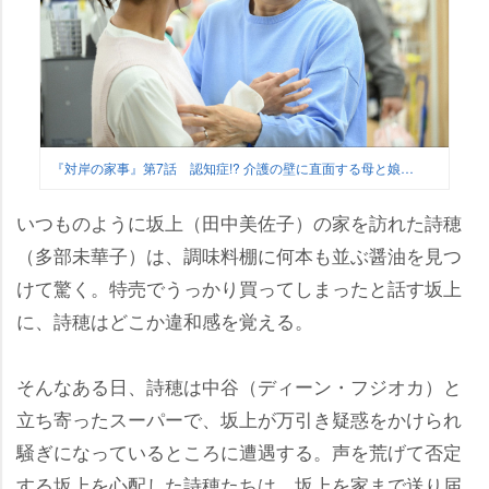
『対岸の家事』第7話 認知症!? 介護の壁に直面する母と娘…
いつものように坂上（田中美佐子）の家を訪れた詩穂
（多部未華子）は、調味料棚に何本も並ぶ醤油を見つ
けて驚く。特売でうっかり買ってしまったと話す坂上
に、詩穂はどこか違和感を覚える。
そんなある日、詩穂は中谷（ディーン・フジオカ）と
立ち寄ったスーパーで、坂上が万引き疑惑をかけられ
騒ぎになっているところに遭遇する。声を荒げて否定
する坂上を心配した詩穂たちは、坂上を家まで送り届