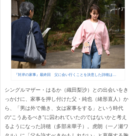
『対岸の家事』最終回 父に会い行くことを決意した詩穂は…
シングルマザー・はるか（織田梨沙）との出会いをき
っかけに、家事を押し付けた父・純也（緒形直人）か
ら、「男は外で働き、女は家事をする」という時代
の“こうあるべき”に囚われていたのではないかと考え
るようになった詩穂（多部未華子）。虎朗（一ノ瀬ワ
タル）に「父を許すべきかもしれない」と葛藤する胸