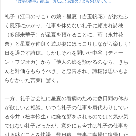
『対岸の家事』第3話 おたふく風邪の子どもを預かって…
礼子（江口のりこ）の娘・星夏（吉玉帆花）がおたふ
く風邪にかかり、仕事を休めない礼子に頼まれ詩穂
（多部未華子）が星夏を預かることに。苺（永井花
奈）と星夏が仲良く遊ぶ姿にほっこりしながら楽しく1
日を過ごす詩穂。しかしそれを聞いた中谷（ディー
ン・フジオカ）から「他人の娘を預かるのなら、きち
んと対価をもらうべき」と忠告され、詩穂は思いもよ
らなかった言葉に驚く。
一方、礼子は会社に星夏の看病のために数日間の休み
が欲しいと相談。いつも礼子の仕事を肩代わりしてい
る今井（松本怜生）に嫌な顔をされるのではと気が気
ではない礼子だったが、意外にも今井は礼子の仕事を
引き継ぐことを快諾。数日後、無事に職場に復帰した