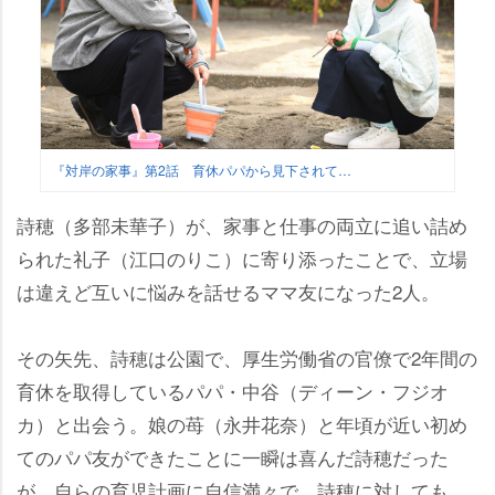
『対岸の家事』第2話 育休パパから見下されて…
詩穂（多部未華子）が、家事と仕事の両立に追い詰め
られた礼子（江口のりこ）に寄り添ったことで、立場
は違えど互いに悩みを話せるママ友になった2人。
その矢先、詩穂は公園で、厚生労働省の官僚で2年間の
育休を取得しているパパ・中谷（ディーン・フジオ
カ）と出会う。娘の苺（永井花奈）と年頃が近い初め
てのパパ友ができたことに一瞬は喜んだ詩穂だった
が、自らの育児計画に自信満々で、詩穂に対しても