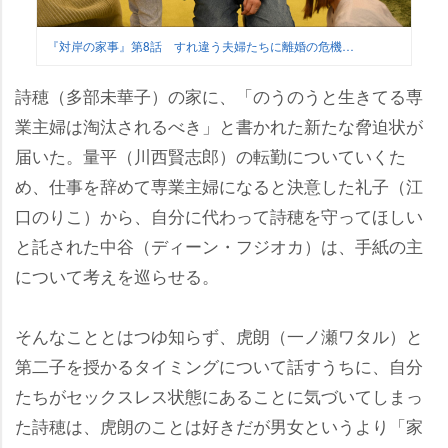
『対岸の家事』第8話 すれ違う夫婦たちに離婚の危機…
詩穂（多部未華子）の家に、「のうのうと生きてる専
業主婦は淘汰されるべき」と書かれた新たな脅迫状が
届いた。量平（川西賢志郎）の転勤についていくた
め、仕事を辞めて専業主婦になると決意した礼子（江
口のりこ）から、自分に代わって詩穂を守ってほしい
と託された中谷（ディーン・フジオカ）は、手紙の主
について考えを巡らせる。
そんなこととはつゆ知らず、虎朗（一ノ瀬ワタル）と
第二子を授かるタイミングについて話すうちに、自分
たちがセックスレス状態にあることに気づいてしまっ
た詩穂は、虎朗のことは好きだが男女というより「家