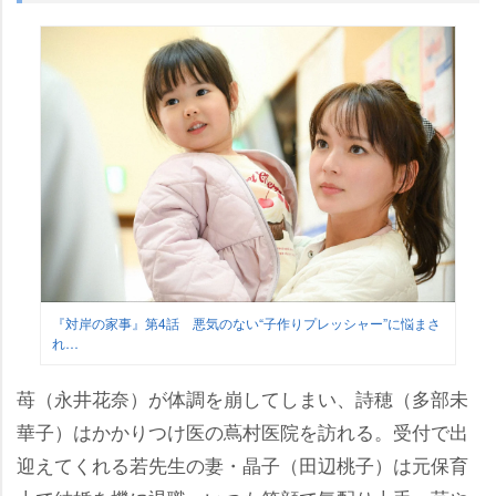
『対岸の家事』第4話 悪気のない“子作りプレッシャー”に悩まさ
れ…
苺（永井花奈）が体調を崩してしまい、詩穂（多部未
華子）はかかりつけ医の蔦村医院を訪れる。受付で出
迎えてくれる若先生の妻・晶子（田辺桃子）は元保育