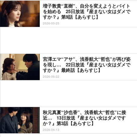
増子敦貴“直樹”、自分を変えようとバイト
を始める 25日放送『産まない女はダメで
すか？』第9話【あらすじ】
2026-05-25
宮澤エマ“アサ”、浅香航大“哲也”が再び姿
を現し… 22日放送『産まない女はダメで
すか？』最終話【あらすじ】
2026-06-22
秋元真夏“沙也香”、浅香航大“哲也”に接
近… 13日放送『産まない女はダメです
か？』第3話【あらすじ】
2026-04-13