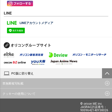
LINE
LINEアカウントメディア
PC版に切り替え
禁無断複写転載
クッキーの使用について
© oricon ME inc.
JASRAC許諾番号：
9009642140Y38026