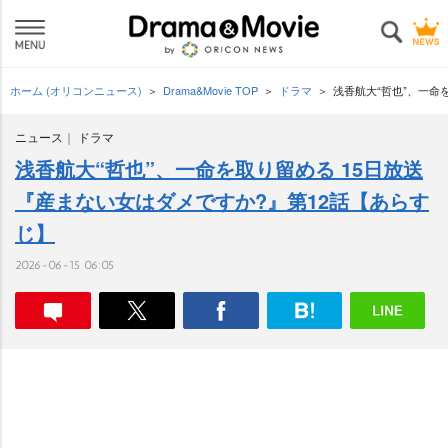
ホーム (オリコンニュース)
Drama&Movie TOP
ドラマ
浅香航大“哲也”、一命
ニュース
ドラマ
浅香航大“哲也”、一命を取り留める 15日放送
『産まない女はダメですか?』第12話【あらす
じ】
2026-06-15 06:05