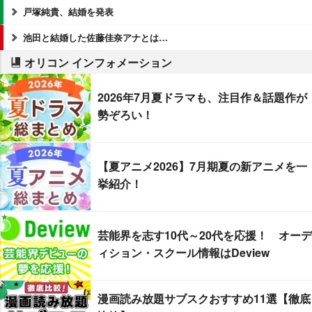
戸塚純貴、結婚を発表
池田と結婚した佐藤佳奈アナとは…
オリコン インフォメーション
2026年7月夏ドラマも、注目作＆話題作が
勢ぞろい！
【夏アニメ2026】7月期夏の新アニメを一
挙紹介！
芸能界を志す10代～20代を応援！ オーデ
ィション・スクール情報はDeview
漫画読み放題サブスクおすすめ11選【徹底