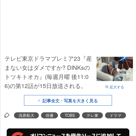
テレビ東京ドラマプレミア23『産
まない女はダメですか? DINKsの
トツキトオカ』(毎週月曜 後11:0
6)の第12話が15日放送される。
拡大する
記事全文・写真を大きく見る
浅香航大
俳優
TOBE
テレ東
ドラマ