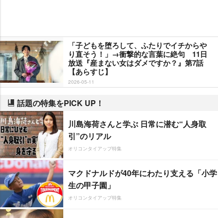
「子どもを堕ろして、ふたりでイチから
り直そう！」→衝撃的な言葉に絶句 11日
放送『産まない女はダメですか？』第7話
【あらすじ】
2026-05-11
話題の特集をPICK UP！
川島海荷さんと学ぶ 日常に潜む“人身取
引”のリアル
オリコンタイアップ特集
マクドナルドが40年にわたり支える「小学
生の甲子園」
オリコンタイアップ特集