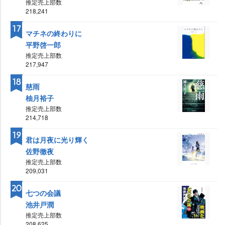
推定売上部数
218,241
17
マチネの終わりに
平野啓一郎
推定売上部数
217,947
18
慈雨
柚月裕子
推定売上部数
214,718
19
君は月夜に光り輝く
佐野徹夜
推定売上部数
209,031
20
七つの会議
池井戸潤
推定売上部数
208,625