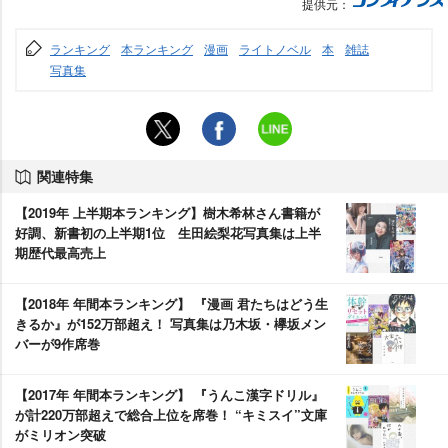
提供元：
ランキング
本ランキング
漫画
ライトノベル
本
雑誌
写真集
関連特集
【2019年 上半期本ランキング】樹木希林さん書籍が
好調、新書初の上半期1位 生田絵梨花写真集は上半
期歴代最高売上
【2018年 年間本ランキング】 『漫画 君たちはどう生
きるか』が152万部超え！ 写真集は乃木坂・欅坂メン
バーが9作席巻
【2017年 年間本ランキング】 『うんこ漢字ドリル』
が計220万部超えで総合上位を席巻！ “キミスイ”文庫
がミリオン突破