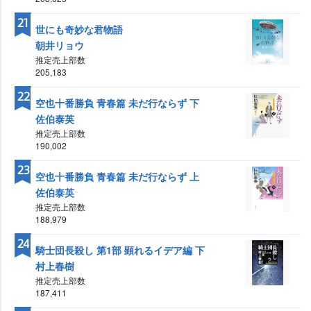
21
世にも奇妙な君物語
朝井リョウ
推定売上部数
205,183
22
空也十番勝負 青春篇 未だ行ならず 下
佐伯泰英
推定売上部数
190,002
23
空也十番勝負 青春篇 未だ行ならず 上
佐伯泰英
推定売上部数
188,979
24
騎士団長殺し 第1部 顕れるイデア編 下
村上春樹
推定売上部数
187,411