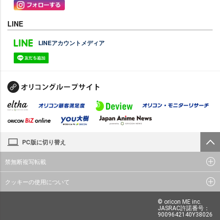
LINE
LINEアカウントメディア
PC版に切り替え
禁無断複写転載
クッキーの使用について
© oricon ME inc.
JASRAC許諾番号：
9009642140Y38026