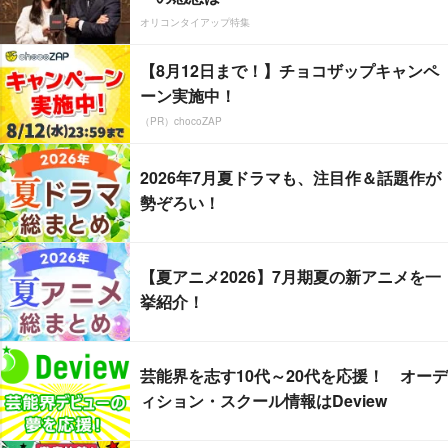
オリコンタイアップ特集
【8月12日まで！】チョコザップキャンペ
ーン実施中！
（PR）chocoZAP
2026年7月夏ドラマも、注目作＆話題作が
勢ぞろい！
【夏アニメ2026】7月期夏の新アニメを一
挙紹介！
芸能界を志す10代～20代を応援！ オーデ
ィション・スクール情報はDeview