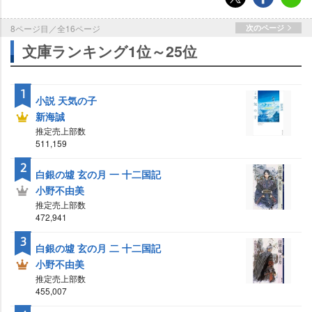
8ページ目／全16ページ
次のページ
文庫ランキング1位～25位
1
小説 天気の子
新海誠
推定売上部数
511,159
2
白銀の墟 玄の月 一 十二国記
小野不由美
推定売上部数
472,941
3
白銀の墟 玄の月 二 十二国記
小野不由美
推定売上部数
455,007