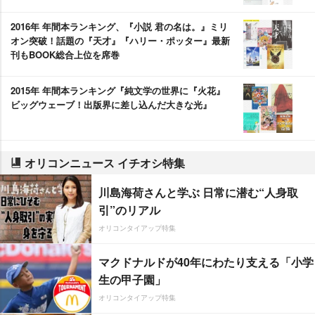
2016年 年間本ランキング、『小説 君の名は。』ミリ
オン突破！話題の『天才』『ハリー・ポッター』最新
刊もBOOK総合上位を席巻
2015年 年間本ランキング『純文学の世界に『火花』
ビッグウェーブ！出版界に差し込んだ大きな光』
オリコンニュース イチオシ特集
川島海荷さんと学ぶ 日常に潜む“人身取
引”のリアル
オリコンタイアップ特集
マクドナルドが40年にわたり支える「小学
生の甲子園」
オリコンタイアップ特集