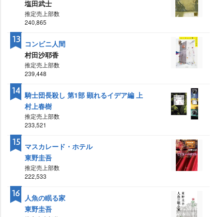
塩田武士
推定売上部数
240,865
13
コンビニ人間
村田沙耶香
推定売上部数
239,448
14
騎士団長殺し 第1部 顕れるイデア編 上
村上春樹
推定売上部数
233,521
15
マスカレード・ホテル
東野圭吾
推定売上部数
222,533
16
人魚の眠る家
東野圭吾