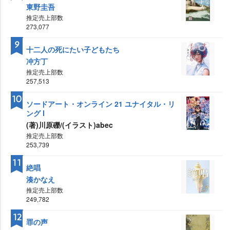
東野圭吾
推定売上部数
273,077
9
十二人の死にたい子どもたち
冲方丁
推定売上部数
257,513
10
ソードアート・オンライン 21 ユナイタル・リ
ング Ⅰ
(著)川原礫/(イラスト)abec
推定売上部数
253,739
11
絶唱
湊かなえ
推定売上部数
249,782
12
罪の声