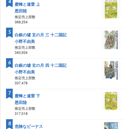
4
蜜蜂と遠雷 上
恩田陸
推定売上部数
368,254
5
白銀の墟 玄の月 三 十二国記
小野不由美
推定売上部数
340,934
6
白銀の墟 玄の月 四 十二国記
小野不由美
推定売上部数
337,478
7
蜜蜂と遠雷 下
恩田陸
推定売上部数
317,518
8
危険なビーナス