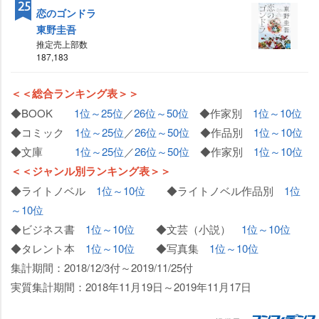
25
恋のゴンドラ
東野圭吾
推定売上部数
187,183
＜＜総合ランキング表＞＞
◆BOOK
1位～25位
／
26位～50位
◆作家別
1位～10位
◆コミック
1位～25位
／
26位～50位
◆作品別
1位～10位
◆文庫
1位～25位
／
26位～50位
◆作家別
1位～10位
＜＜ジャンル別ランキング表＞＞
◆ライトノベル
1位～10位
◆ライトノベル作品別
1位
～10位
◆ビジネス書
1位～10位
◆文芸（小説）
1位～10位
◆タレント本
1位～10位
◆写真集
1位～10位
集計期間：2018/12/3付～2019/11/25付
実質集計期間：2018年11月19日～2019年11月17日