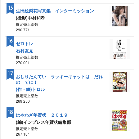
15
生田絵梨花写真集 インターミッション
(撮影)中村和孝
推定売上部数
290,771
16
ゼロトレ
石村友見
推定売上部数
270,001
17
おしりたんてい ラッキーキャットは だれ
の てに！
(作・絵)トロル
推定売上部数
269,250
18
はやわざ年賀状 ２０１９
(編)インプレス年賀状編集部
推定売上部数
267,184