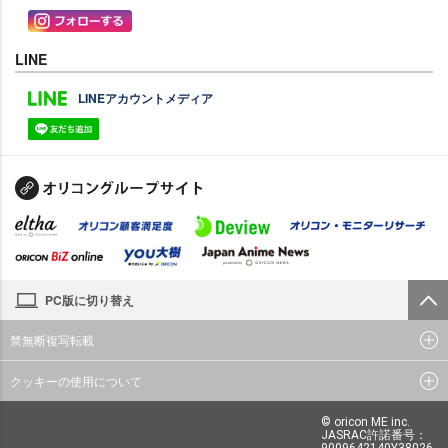
LINE
LINEアカウントメディア
PC版に切り替え
禁無断複写転載
クッキーの使用について
© oricon ME inc.
JASRAC許諾番号：