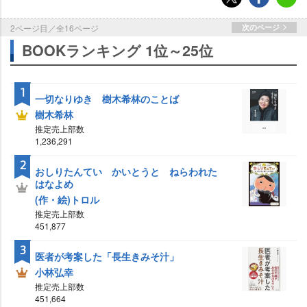
2ページ目／全16ページ
次のページ
BOOKランキング 1位～25位
1
一切なりゆき 樹木希林のことば
樹木希林
推定売上部数
1,236,291
2
おしりたんてい かいとうと ねらわれた
はなよめ
(作・絵)トロル
推定売上部数
451,877
3
医者が考案した「長生きみそ汁」
小林弘幸
推定売上部数
451,664