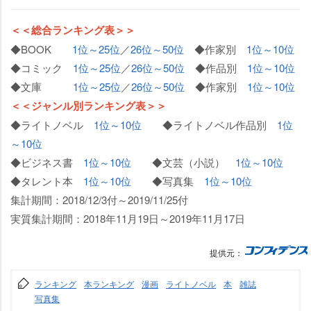
＜＜総合ランキング表＞＞
◆BOOK
1位～25位
／
26位～50位
◆作家別
1位～10位
◆コミック
1位～25位
／
26位～50位
◆作品別
1位～10位
◆文庫
1位～25位
／
26位～50位
◆作家別
1位～10位
＜＜ジャンル別ランキング表＞＞
◆ライトノベル
1位～10位
◆ライトノベル作品別
1位
～10位
◆ビジネス書
1位～10位
◆文芸（小説）
1位～10位
◆タレント本
1位～10位
◆写真集
1位～10位
集計期間：2018/12/3付～2019/11/25付
実質集計期間：2018年11月19日～2019年11月17日
提供元：
ランキング
本ランキング
漫画
ライトノベル
本
雑誌
写真集