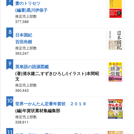
7
妻のトリセツ
(編著)黒川伊保子
推定売上部数
377,588
8
日本国紀
百田尚樹
推定売上部数
363,247
9
英単語の語源図鑑
(著)清水建二,すずきひろし/(イラスト)本間昭
文
推定売上部数
360,443
10
世界一かんたん定番年賀状 ２０１９
(編)年賀状素材集編集部
推定売上部数
338,611
11