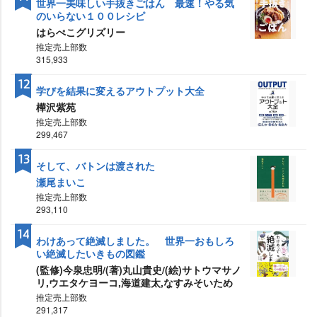
世界一美味しい手抜きごはん 最速！やる気
のいらない１００レシピ
はらぺこグリズリー
推定売上部数
315,933
12
学びを結果に変えるアウトプット大全
樺沢紫苑
推定売上部数
299,467
13
そして、バトンは渡された
瀬尾まいこ
推定売上部数
293,110
14
わけあって絶滅しました。 世界一おもしろ
い絶滅したいきもの図鑑
(監修)今泉忠明/(著)丸山貴史/(絵)サトウマサノ
リ,ウエタケヨーコ,海道建太,なすみそいため
推定売上部数
291,317