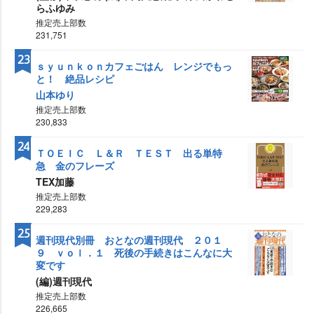
らふゆみ
推定売上部数
231,751
23
ｓｙｕｎｋｏｎカフェごはん レンジでもっ
と！ 絶品レシピ
山本ゆり
推定売上部数
230,833
24
ＴＯＥＩＣ Ｌ＆Ｒ ＴＥＳＴ 出る単特
急 金のフレーズ
TEX加藤
推定売上部数
229,283
25
週刊現代別冊 おとなの週刊現代 ２０１
９ ｖｏｌ．１ 死後の手続きはこんなに大
変です
(編)週刊現代
推定売上部数
226,665