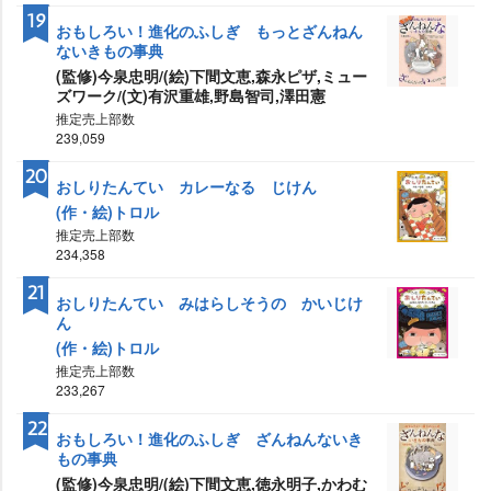
19
おもしろい！進化のふしぎ もっとざんねん
ないきもの事典
(監修)今泉忠明/(絵)下間文恵,森永ピザ,ミュー
ズワーク/(文)有沢重雄,野島智司,澤田憲
推定売上部数
239,059
20
おしりたんてい カレーなる じけん
(作・絵)トロル
推定売上部数
234,358
21
おしりたんてい みはらしそうの かいじけ
ん
(作・絵)トロル
推定売上部数
233,267
22
おもしろい！進化のふしぎ ざんねんないき
もの事典
(監修)今泉忠明/(絵)下間文恵,徳永明子,かわむ