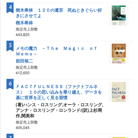
4
樹木希林 １２０の遺言 死ぬときぐらい好
きにさせてよ
樹木希林
推定売上部数
443,820
5
メモの魔力 －Ｔｈｅ Ｍａｇｉｃ ｏｆ
Ｍｅｍｏ－
前田裕二
推定売上部数
412,650
6
ＦＡＣＴＦＵＬＮＥＳＳ（ファクトフルネ
ス） １０の思い込みを乗り越え、データを
基に世界を正しく見る習慣
(著)ハンス・ロスリング,オーラ・ロスリング,
アンナ・ロスリング・ロンランド/(訳)上杉周
作,関美和
推定売上部数
405,045