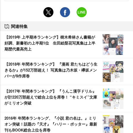
関連特集
【2019年 上半期本ランキング】樹木希林さん書籍が
好調、新書初の上半期1位 生田絵梨花写真集は上半
期歴代最高売上
【2018年 年間本ランキング】 『漫画 君たちはどう生
きるか』が152万部超え！ 写真集は乃木坂・欅坂メン
バーが9作席巻
【2017年 年間本ランキング】 『うんこ漢字ドリル』
が計220万部超えで総合上位を席巻！ “キミスイ”文庫
がミリオン突破
2016年 年間本ランキング、『小説 君の名は。』ミリ
オン突破！話題の『天才』『ハリー・ポッター』最新
刊もBOOK総合上位を席巻