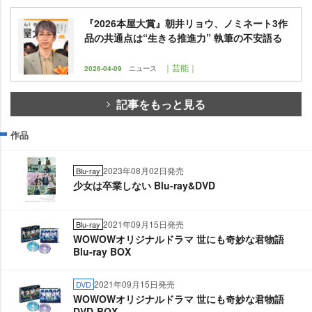
『2026本屋大賞』朝井リョウ、ノミネート3作
品の共通点は“生きる推進力” 執筆の不安語る
｜芸能｜
2026-04-09
ニュース
記事をもっと見る
作品
2023年08月02日発売
Blu-ray
少女は卒業しない Blu-ray&DVD
2021年09月15日発売
Blu-ray
WOWOWオリジナルドラマ 世にも奇妙な君物語
Blu-ray BOX
2021年09月15日発売
DVD
WOWOWオリジナルドラマ 世にも奇妙な君物語
DVD-BOX