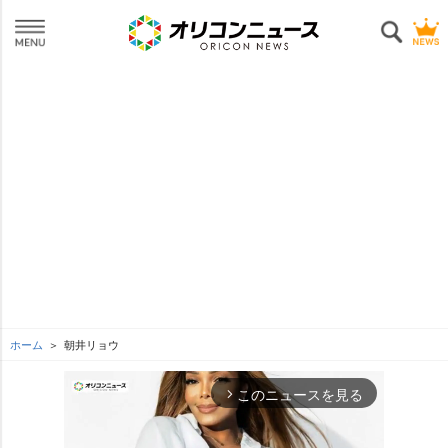
ホーム
朝井リョウ
このニュースを見る
arrow_forward_ios