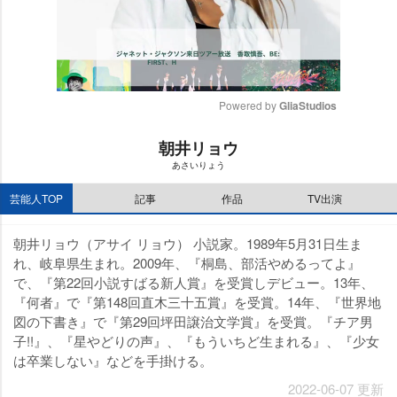
Powered by 
GliaStudios
M
朝井リョウ
u
あさいりょう
t
e
芸能人TOP
記事
作品
TV出演
朝井リョウ（アサイ リョウ） 小説家。1989年5月31日生ま
れ、岐阜県生まれ。2009年、『桐島、部活やめるってよ』
で、『第22回小説すばる新人賞』を受賞しデビュー。13年、
『何者』で『第148回直木三十五賞』を受賞。14年、『世界地
図の下書き』で『第29回坪田譲治文学賞』を受賞。『チア男
子!!』、『星やどりの声』、『もういちど生まれる』、『少女
は卒業しない』などを手掛ける。
2022-06-07 更新