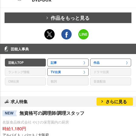
作品をもっと見る
芸能人事典
芸能人TOP
記事
作品
ランキング情報
TV出演
ドラマ出演
CM出演
歌詞
音楽配信
求人特集
さらに見る
無資格可の調理師/調理スタッフ
NEW
名阪食品株式会社 やけの保育園内の厨房
時給1,180円
アルバイト・パート / 大阪府