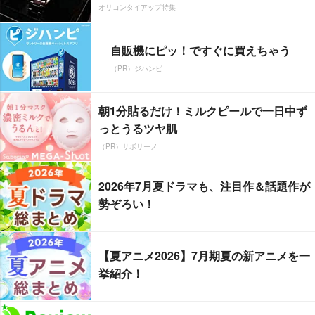
オリコンタイアップ特集
自販機にピッ！ですぐに買えちゃう
（PR）ジハンピ
朝1分貼るだけ！ミルクピールで一日中ず
っとうるツヤ肌
（PR）サボリーノ
2026年7月夏ドラマも、注目作＆話題作が
勢ぞろい！
【夏アニメ2026】7月期夏の新アニメを一
挙紹介！