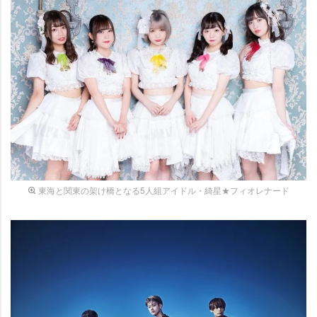
東海と関東の架け橋となる5人組アイドル・綺星★フィオレナード