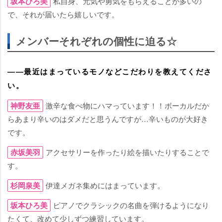
坂本ひろ美
私自身、元気や勇気をもらえることが多いの
で、それが届いたら嬉しいです。
メンバーそれぞれの個性に迫る☆
――最近はまっているモノなどこだわりを教えてくださ
い。
神野友亜
激辛な食べ物にハマっています！！ボーカルだか
らあまり辛いのはダメだと思うんですが…辛いものが大好き
です。
赤坂美羽
アクセサリーを作ったり絵を描いたりすることで
す。
杉岡泉美
伊達メガネ集めにはまっています。
坂本ひろ美
ピアノでクラシックの名曲を弾けるようになり
たくて、改めて少しずつ練習しています。