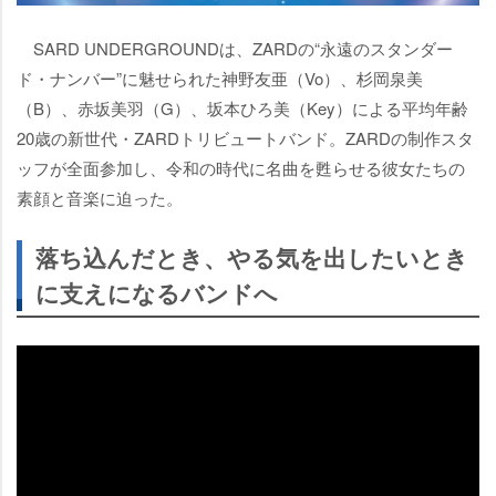
SARD UNDERGROUNDは、ZARDの“永遠のスタンダー
ド・ナンバー”に魅せられた神野友亜（Vo）、杉岡泉美
（B）、赤坂美羽（G）、坂本ひろ美（Key）による平均年齢
20歳の新世代・ZARDトリビュートバンド。ZARDの制作スタ
ッフが全面参加し、令和の時代に名曲を甦らせる彼女たちの
素顔と音楽に迫った。
落ち込んだとき、やる気を出したいとき
に支えになるバンドへ