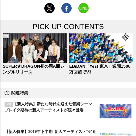
PICK UP CONTENTS
SUPER★DRAGON初の両A面シ
EBiDAN「Yes! 東京」週間1500
ングルリリース
万回超でV3
関連特集
【新人特集】新たな時代を迎えた音楽シーン、
ブレイク期待の新人アーティストが続々登場
【新人特集】2019年下半期“新人アーティスト”64組