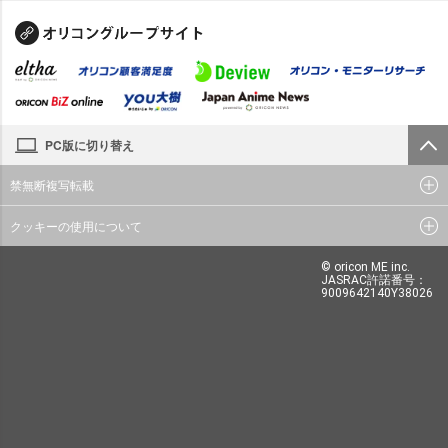
PC版に切り替え
禁無断複写転載
クッキーの使用について
© oricon ME inc.
JASRAC許諾番号：
9009642140Y38026