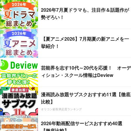
2026年7月夏ドラマも、注目作＆話題作が
勢ぞろい！
【夏アニメ2026】7月期夏の新アニメを一
挙紹介！
芸能界を志す10代～20代を応援！ オーデ
ィション・スクール情報はDeview
漫画読み放題サブスクおすすめ11選【徹底
比較】
オリコン顧客満足度ランキング
2026年動画配信サービスおすすめ40選
【徹底比較】