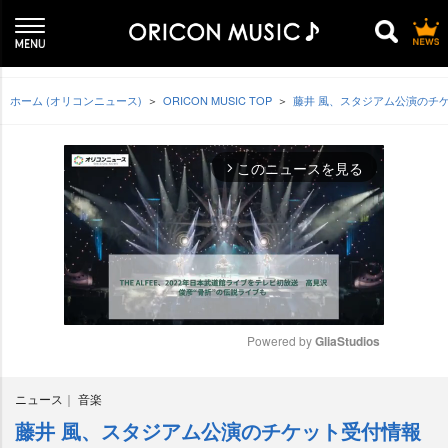
ホーム (オリコンニュース)
ORICON MUSIC TOP
藤井 風、スタジアム公演のチ
このニュースを見る
arrow_forward_ios
Powered by 
GliaStudios
M
ニュース
音楽
u
t
藤井 風、スタジアム公演のチケット受付情報
e