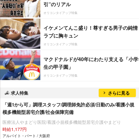
引”のリアル
オリコンタイアップ特集
イケメンてんこ盛り！尊すぎる男子の純情
ラブに胸キュン
オリコンタイアップ特集
マクドナルドが40年にわたり支える「小学
生の甲子園」
オリコンタイアップ特集
求人特集
さらに見る
「週1から可」調理スタッフ/調理師免許必須/日勤のみ/看護小規
模多機能型居宅介護/社会保障完備
医療法人やまどり医院/看護小規模多機能型居宅介護やまどり
時給1,177円
アルバイト・パート / 大阪府