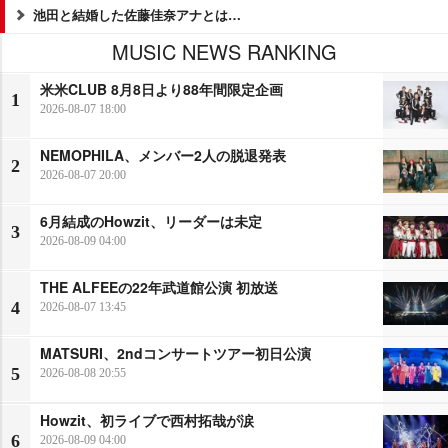
池田と結婚した佐藤佳奈アナとは…
MUSIC NEWS RANKING
米米CLUB 8月8日より88年間限定企画
1
2026-08-07 18:00
NEMOPHILA、メンバー2人の脱退発表
2
2026-08-07 20:00
6月結成のHowzit、リーダーは未定
3
2026-08-09 04:00
THE ALFEEの22年武道館公演 初放送
4
2026-08-07 13:45
MATSURI、2ndコンサートツアー初日公演
5
2026-08-08 20:55
Howzit、初ライブで西村拓哉が涙
6
2026-08-09 04:00