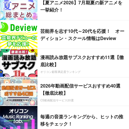
【夏アニメ2026】7月期夏の新アニメを
一挙紹介！
芸能界を志す10代～20代を応援！ オー
ディション・スクール情報はDeview
漫画読み放題サブスクおすすめ11選【徹
底比較】
オリコン顧客満足度ランキング
2026年動画配信サービスおすすめ40選
【徹底比較】
CS動画配信サービス20選
毎週の音楽ランキングから、ヒットの推
移をチェック！