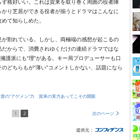
らず格好いい。これは賀来を取り巻く周囲の役者陣
っかり芝居ができる役者が揃うとドラマはこんなに
改めて知らしめた。
が割れている。しかし、両極端の感想が起こるの
品だからで、消費されゆくだけの連続ドラマではな
、擁護派にも“理”がある。キー局プロデューサーも口
のどちらもが“薄い”コメントしかない、話題になら
督の“アゲメン”力 賀来の実力あってこその開眼
1
2
次のページ
提供元：