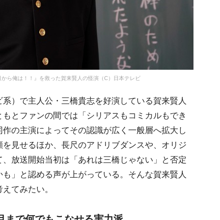
日から俺は！！』を救った賀来賢人の怪演（C）日本テレビ
ビ系）で主人公・三橋貴志を好演している賀来賢人
ともとファンの間では「シリアスもコミカルもでき
同作の主演によってその認識が広く一般層へ拡大し
顔を見せるほか、長尺のアドリブダンスや、オリジ
て、放送開始当初は「あれは三橋じゃない」と否定
かも」と認める声が上がっている。そんな賀来賢人
考えてみたい。
目まで何でもこなせる実力派