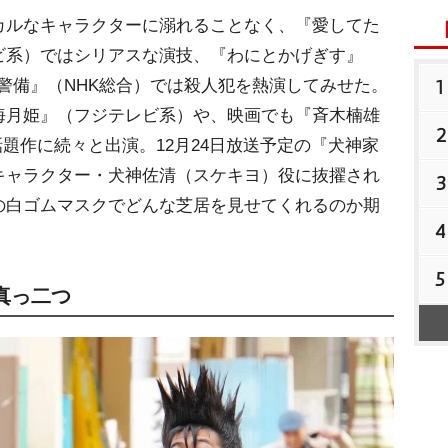
ルなキャラクターに溺れることなく、『愛してた
ビ系）ではシリアスな演技、『わにとかげぎす』
1
号警備』（NHK総合）では殺人犯を熱演してみせた。
海月姫』（フジテレビ系）や、映画でも『斉木楠雄
2
話題作に続々と出演。12月24日放送予定の『犬神家
キャラクター・犬神佐清（スケキヨ）役に抜擢され
3
の白ゴムマスクでどんな芝居を見せてくれるのか期
4
5
真っ二つ