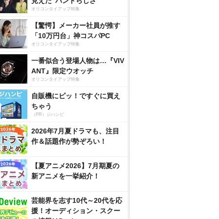
見えた”バンドらしさ”
オリコンタイアップ特集
【驚愕】メーカー社員が推す
「10万円台」神コスパPC
オリコンタイアップ特集
一番似合う登場人物は…『VIV
ANT』限定ウオッチ
オリコンタイアップ特集
自販機にピッ！ですぐに買え
ちゃう
（PR）ジハンピ
2026年7月夏ドラマも、注目
作＆話題作が勢ぞろい！
【夏アニメ2026】7月期夏の
新アニメを一挙紹介！
芸能界を志す10代～20代を応
援！オーディション・スクー