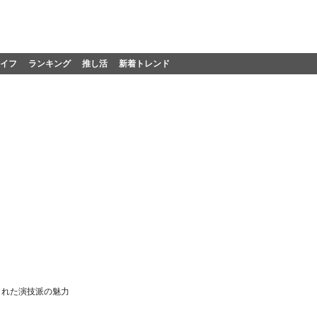
イフ
ランキング
推し活
新着トレンド
された演技派の魅力