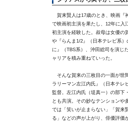
賀来賢人は17歳のとき、映画『神
で映画初主演を果たし、12年に入
初主演を経験した。叔母は女優の
『らんま1/2』（日本テレビ系）
に』（TBS系）、沖田総司を演じ
ャリアを積み重ねていった。
そんな賀来の三枚目の一面が世間
ラリーマン左江内氏』（日本テレ
監督。左江内氏（堤真一）の部下
とも共演。その妙なテンションや多
では「笑いが止まらない」「賀来
る」などの声が上がり、俳優評価