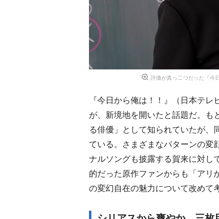
評価が真っ二つだった『今
『今日から俺は！！』（日本テレ
が、新境地を開いたと話題だ。も
る俳優」として知られていたが、
ている。さまざまなパターンの変
ナルソングも披露する賀来に対し
的だった原作ファンからも「アリ
の変幻自在の魅力について改めて
シリアスから爽やか、三枚