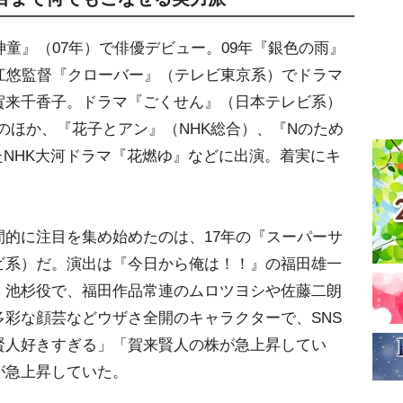
童』（07年）で俳優デビュー。09年『銀色の雨』
江悠監督『クローバー』（テレビ東京系）でドラマ
賀来千香子。ドラマ『ごくせん』（日本テレビ系）
のほか、『花子とアン』（NHK総合）、『Nのため
たNHK大河ドラマ『花燃ゆ』などに出演。着実にキ
的に注目を集め始めたのは、17年の『スーパーサ
ビ系）だ。演出は『今日から俺は！！』の福田雄一
・池杉役で、福田作品常連のムロツヨシや佐藤二朗
彩な顔芸などウザさ全開のキャラクターで、SNS
賢人好きすぎる」「賀来賢人の株が急上昇してい
が急上昇していた。