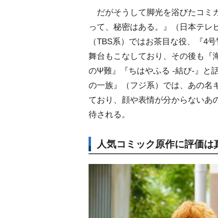
だがそうして脚光を浴びたコミカ
って、秘密はある。』（日本テレ
（TBS系）ではお茶目な役、『4
舞台もこなしており、その後も『
のΨ難』『ちはやふる -結び-』と
の一族』（フジ系）では、あの名
ており、顔や表情が分からないあ
待される。
人気コミック原作に評価は