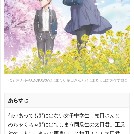
（C）東ふゆ/KADOKAWA/顔に出ない柏田さんと顔に出る太田君製作委員会
あらすじ
何があっても顔に出ない女子中学生・柏田さんと、
めちゃくちゃ顔に出てしまう同級生の太田君。正反
対の二人は、きっと両思い…？柏田さんと太田君