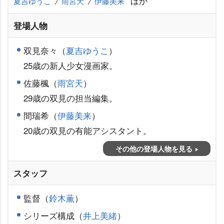
ほか
夏吉ゆうこ
雨宮天
伊藤美来
登場人物
双見奈々（
夏吉ゆうこ
）
25歳の新人少女漫画家。
佐藤楓（
雨宮天
）
29歳の双見の担当編集。
間瑞希（
伊藤美来
）
20歳の双見の有能アシスタント。
その他の登場人物を見る
スタッフ
監督（
鈴木薫
）
シリーズ構成（
井上美緒
）