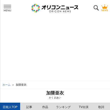
ホーム
加隈亜衣
加隈亜衣
かくまあい
芸能人TOP
記事
作品
ランキング
TV出演
歌詞