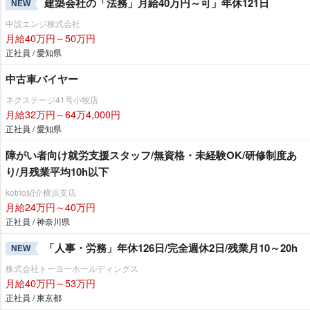
建築会社の「法務」月給40万円～可」年休121日
NEW
中設エンジ株式会社
月給40万円～50万円
正社員 / 愛知県
中古車バイヤー
ネクステージ41号小牧店
月給32万円～64万4,000円
正社員 / 愛知県
障がい者向け就労支援スタッフ/無資格・未経験OK/研修制度あ
り/月残業平均10h以下
kotrio紹介横浜支店
月給24万円～40万円
正社員 / 神奈川県
「人事・労務」年休126日/完全週休2日/残業月10～20h
NEW
株式会社トーヨーホールディングス
月給40万円～53万円
正社員 / 東京都