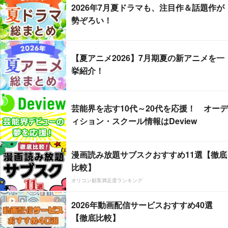
2026年7月夏ドラマも、注目作＆話題作が
勢ぞろい！
【夏アニメ2026】7月期夏の新アニメを一
挙紹介！
芸能界を志す10代～20代を応援！ オーデ
ィション・スクール情報はDeview
漫画読み放題サブスクおすすめ11選【徹底
比較】
オリコン顧客満足度ランキング
2026年動画配信サービスおすすめ40選
【徹底比較】