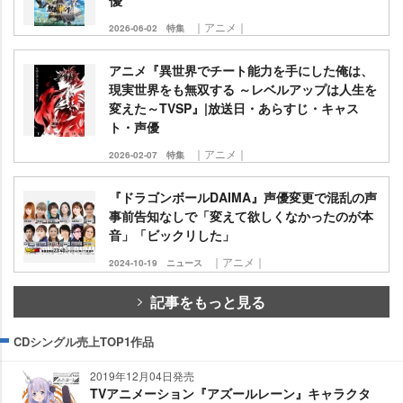
｜アニメ｜
2026-06-02
特集
アニメ『異世界でチート能力を手にした俺は、
現実世界をも無双する ～レベルアップは人生を
変えた～TVSP』|放送日・あらすじ・キャス
ト・声優
｜アニメ｜
2026-02-07
特集
『ドラゴンボールDAIMA』声優変更で混乱の声
事前告知なしで「変えて欲しくなかったのが本
音」「ビックリした」
｜アニメ｜
2024-10-19
ニュース
記事をもっと見る
CDシングル売上TOP1作品
2019年12月04日発売
TVアニメーション『アズールレーン』キャラクタ