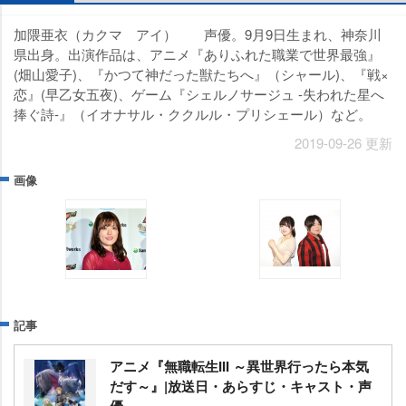
加隈亜衣（カクマ アイ） 声優。9月9日生まれ、神奈川
県出身。出演作品は、アニメ『ありふれた職業で世界最強』
(畑山愛子)、『かつて神だった獣たちへ』（シャール)、『戦×
恋』(早乙女五夜)、ゲーム『シェルノサージュ -失われた星へ
捧ぐ詩-』（イオナサル・ククルル・プリシェール）など。
2019-09-26 更新
画像
記事
アニメ『無職転生III ～異世界行ったら本気
だす～』|放送日・あらすじ・キャスト・声
優