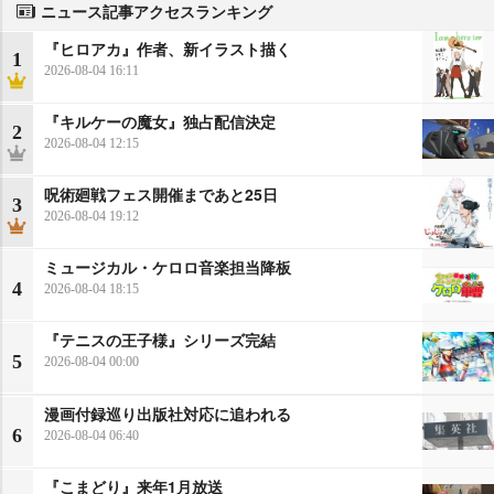
ニュース記事アクセスランキング
『ヒロアカ』作者、新イラスト描く
1
2026-08-04 16:11
『キルケーの魔女』独占配信決定
2
2026-08-04 12:15
呪術廻戦フェス開催まであと25日
3
2026-08-04 19:12
ミュージカル・ケロロ音楽担当降板
4
2026-08-04 18:15
『テニスの王子様』シリーズ完結
5
2026-08-04 00:00
漫画付録巡り出版社対応に追われる
6
2026-08-04 06:40
『こまどり』来年1月放送