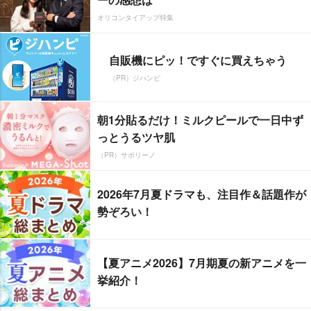
オリコンタイアップ特集
自販機にピッ！ですぐに買えちゃう
（PR）ジハンピ
朝1分貼るだけ！ミルクピールで一日中ず
っとうるツヤ肌
（PR）サボリーノ
2026年7月夏ドラマも、注目作＆話題作が
勢ぞろい！
【夏アニメ2026】7月期夏の新アニメを一
挙紹介！