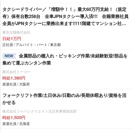
タクシードライバー／「増額中！！」最大60万円支給！（規定
有）保有台数258台 全車JPNタクシー導入済!!! 在籍乗務社員
全員がJPNタクシーに乗務出来ます!!!11階建てマンション社
宅 1R1年間家賃無料！（規定有）
東京太陽株式会社
日給1万円
正社員 / アルバイト・パート / 東京都
金属部品の棚入れ・ピッキング作業/未経験歓迎!部品を
NEW
集めて運ぶカンタン作業
株式会社トーコー
時給1,380円
派遣社員 / 大阪府
フォークリフト作業/土日休み/日勤のみ/長期休暇あり/資格を活
かせる
株式会社ジャパンクリエイト北日本事業統括部
時給1,500円
派遣社員 / 北海道