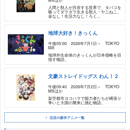
人間と獣人が共存する世界で、タバコを
吸ってダラダラ生きる獣人・ヤニねこ。
金なし！生活力なし！ろく...
地球大好き！きっくん
午後05:00 2026年7月1日～ TOKYO
MX
地球外生命体のきっくんが日本侵略を目
指す物語。
文豪ストレイドッグス わん！２
午後09:40 2026年7月2日～ TOKYO
MXほか
架空都市ヨコハマで能力者たちが縄張り
争いと大国の襲来に挑む物語。
注目の新作アニメ一覧