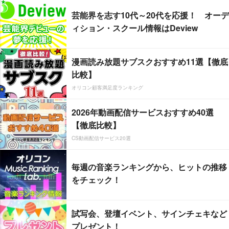
芸能界を志す10代～20代を応援！ オーデ
ィション・スクール情報はDeview
漫画読み放題サブスクおすすめ11選【徹底
比較】
オリコン顧客満足度ランキング
2026年動画配信サービスおすすめ40選
【徹底比較】
CS動画配信サービス20選
毎週の音楽ランキングから、ヒットの推移
をチェック！
試写会、登壇イベント、サインチェキなど
プレゼント！