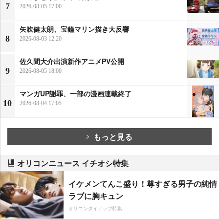
7
2026-08-05 17:00
矢吹健太朗、宝鐘マリン描き大反響
8
2026-08-03 12:20
佐久間大介出演新作アニメPV公開
9
2026-08-05 18:00
マンガUP謝罪、一部の漫画連載終了
10
2026-08-04 17:05
もっと見る
オリコンニュース イチオシ特集
イケメンてんこ盛り！尊すぎる男子の純情
ラブに胸キュン
オリコンタイアップ特集