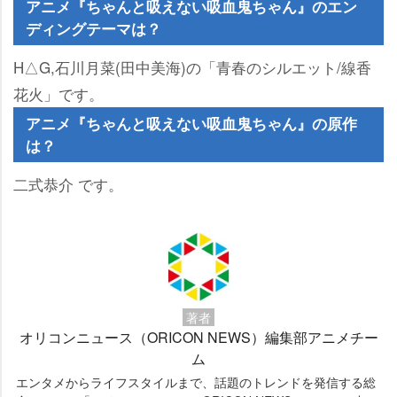
アニメ『ちゃんと吸えない吸血鬼ちゃん』のエン
ディングテーマは？
H△G,石川月菜(田中美海)の「青春のシルエット/線香
花火」です。
アニメ『ちゃんと吸えない吸血鬼ちゃん』の原作
は？
二式恭介 です。
著者
オリコンニュース（ORICON NEWS）編集部アニメチー
ム
エンタメからライフスタイルまで、話題のトレンドを発信する総