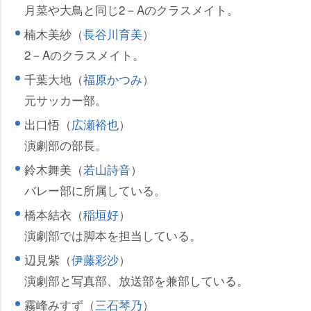
月菜や大鳥と同じ2－Aのクラスメイト。
楠木美紗（
長谷川育美
）
2－Aのクラスメイト。
千葉大地（
福原かつみ
）
元サッカー部。
出口悟（
広瀬裕也
）
演劇部の部長。
鈴木舞美（
若山詩音
）
バレー部に所属している。
橋本結衣（
稲垣好
）
演劇部では脚本を担当している。
辺見紫（
伊藤彩沙
）
演劇部と写真部、放送部を兼部している。
霧峰みすず（
三石琴乃
）