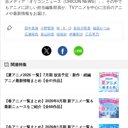
合メディア「オリコンニュース（ORICON NEWS）」。その中で
もアニメに詳しい担当編集部員が、TVアニメを中心に注目のアニ
メや最新情報をお届け。
田中美海
小野賢章
M・A・O
長谷川育美
福原かつみ
広瀬裕也
若山詩音
稲垣好
伊藤彩沙
三石琴乃
関連特集
【夏アニメ2026 一覧】7月期 放送予定・新作・続編
アニメ最新情報まとめ【全41作品】
【春アニメ一覧まとめ】2026年4月期 新アニメ一覧＆
最新ニュースをご紹介【全68作品】
【冬アニメ一覧まとめ】2026年1月期 新アニメ一覧＆