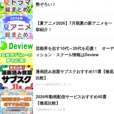
勢ぞろい！
【夏アニメ2026】7月期夏の新アニメを一
挙紹介！
芸能界を志す10代～20代を応援！ オーデ
ィション・スクール情報はDeview
漫画読み放題サブスクおすすめ11選【徹底
比較】
オリコン顧客満足度ランキング
2026年動画配信サービスおすすめ40選
【徹底比較】
CS動画配信サービス20選