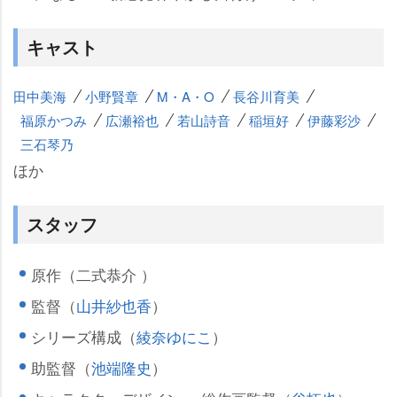
キャスト
田中美海
小野賢章
M・A・O
長谷川育美
福原かつみ
広瀬裕也
若山詩音
稲垣好
伊藤彩沙
三石琴乃
ほか
スタッフ
原作（二式恭介 ）
監督（
山井紗也香
）
シリーズ構成（
綾奈ゆにこ
）
助監督（
池端隆史
）