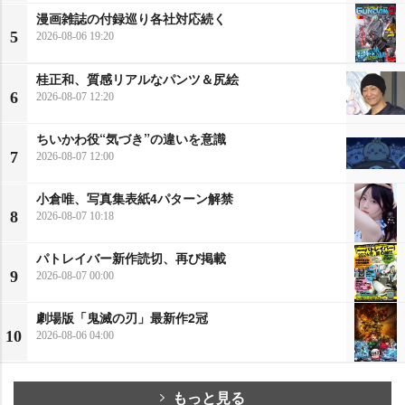
漫画雑誌の付録巡り各社対応続く
5
2026-08-06 19:20
桂正和、質感リアルなパンツ＆尻絵
6
2026-08-07 12:20
ちいかわ役“気づき”の違いを意識
7
2026-08-07 12:00
小倉唯、写真集表紙4パターン解禁
8
2026-08-07 10:18
パトレイバー新作読切、再び掲載
9
2026-08-07 00:00
劇場版「鬼滅の刃」最新作2冠
10
2026-08-06 04:00
もっと見る