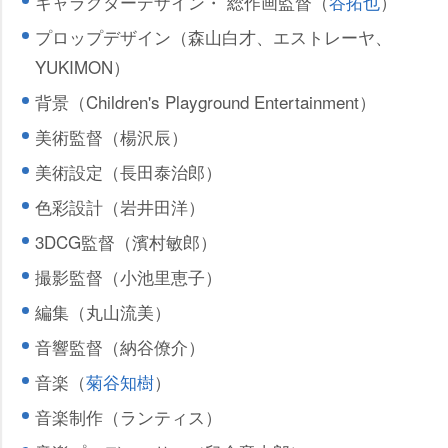
キャラクターデザイン・ 総作画監督（
谷拓也
）
プロップデザイン（森山白才、エストレーヤ、
YUKIMON）
背景（Children's Playground Entertainment）
美術監督（楊沢辰）
美術設定（長田泰治郎）
色彩設計（岩井田洋）
3DCG監督（濱村敏郎）
撮影監督（小池里恵子）
編集（丸山流美）
音響監督（納谷僚介）
音楽（
菊谷知樹
）
音楽制作（ランティス）