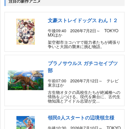
注目の新作アニメ
文豪ストレイドッグス わん！２
午後09:40 2026年7月2日～ TOKYO
MXほか
架空都市ヨコハマで能力者たちが縄張り
争いと大国の襲来に挑む物語。
プラノサウルス ガチコセイブツ
部
午前07:00 2026年7月12日～ テレビ
東京ほか
古生物オタクの高校生たちが絶滅種への
情熱をぶつける。現代を舞台に、古代生
物知識とアイドル志望が交...
領民0人スタートの辺境領主様
午後10:30 2026年7月10日～ TOKYO