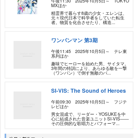
午後11:30 2025年10月5日～ TOKYO
MXほか
精霊界で暮らす8歳の少女・エレンは、
元々現代日本で科学者をしていた転生
者。物質を化合させたり、構造...
ワンパンマン 第3期
午後11:45 2025年10月5日～ テレ東
系列ほか
趣味でヒーローを始めた男、サイタマ。
3年間の特訓により、あらゆる敵を一撃
（ワンパン）で倒す無敵のパ...
SI-VIS: The Sound of Heroes
午前09:30 2025年10月5日～ フジテ
レビほか
男女混成で、リーダー・YOSUKEを中
心に結成された音楽ユニットSI-VIS――
その圧倒的な歌唱力とパフォーマ...