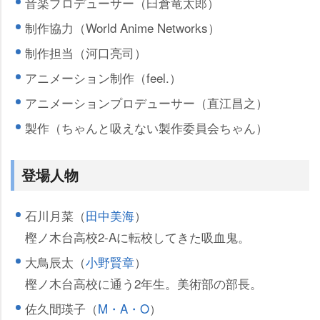
音楽プロデューサー（臼倉竜太郎）
制作協力（World Anime Networks）
制作担当（河口亮司）
アニメーション制作（feel.）
アニメーションプロデューサー（直江昌之）
製作（ちゃんと吸えない製作委員会ちゃん）
登場人物
石川月菜（
田中美海
）
樫ノ木台高校2-Aに転校してきた吸血鬼。
大鳥辰太（
小野賢章
）
樫ノ木台高校に通う2年生。美術部の部長。
佐久間瑛子（
M・A・O
）