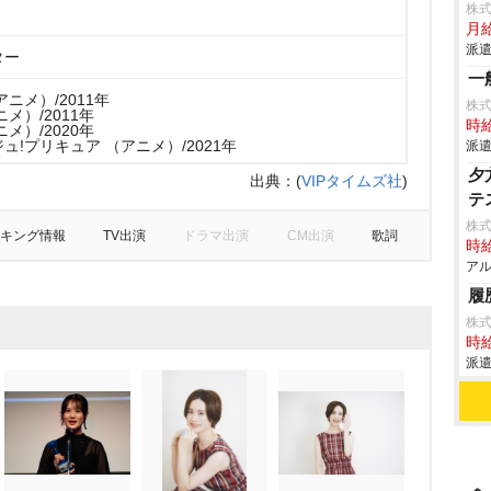
株
月
派遣
ター
一
ニメ）/2011年
株式
メ）/2011年
時給
メ）/2020年
ュ!プリキュア （アニメ）/2021年
派遣
夕
出典：
(
VIPタイムズ社
)
テ
株式
キング情報
TV出演
ドラマ出演
CM出演
歌詞
時給
アル
履
株式
時給
派遣