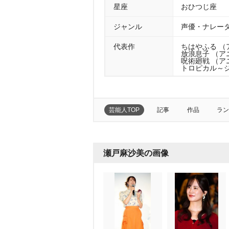
星座
おひつじ座
ジャンル
声優・ナレー
代表作
ちはやふる （ア
放浪息子 （アニ
呪術廻戦 （アニ
トロピカル～ジ
芸能人TOP
記事
作品
ラン
瀬戸麻沙美の画像