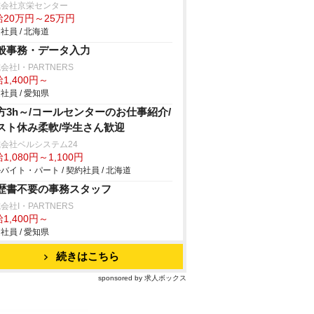
式会社京栄センター
給20万円～25万円
社員 / 北海道
般事務・データ入力
会社I・PARTNERS
1,400円～
社員 / 愛知県
方3h～/コールセンターのお仕事紹介/
スト休み柔軟/学生さん歓迎
会社ベルシステム24
1,080円～1,100円
バイト・パート / 契約社員 / 北海道
歴書不要の事務スタッフ
会社I・PARTNERS
1,400円～
社員 / 愛知県
続きはこちら
sponsored by 求人ボックス