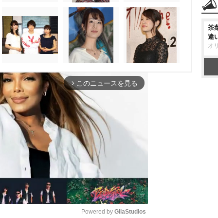
茶
違
オ
このニュースを見る
arrow_forward_ios
Powered by 
GliaStudios