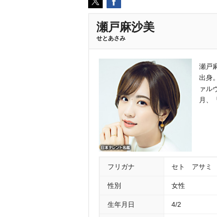
瀬戸麻沙美
せとあさみ
瀬戸麻
出身
ァル
月、
フリガナ
セト アサミ
性別
女性
生年月日
4/2