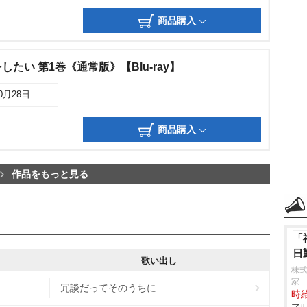
商品購入
たい 第1巻《通常版》【Blu-ray】
10月28日
商品購入
作品をもっと見る
「
日
歌い出し
株式
家
冗談だってそのうちに
時給