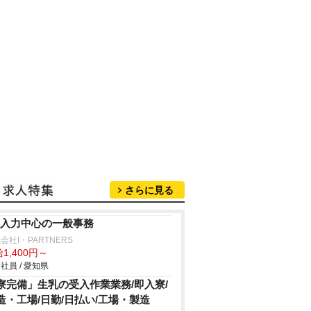
さらに見る
C入力中心の一般事務
会社I・PARTNERS
1,400円～
社員 / 愛知県
寮完備」生乳の受入作業業務/即入寮/
造・工場/日勤/日払い/工場・製造