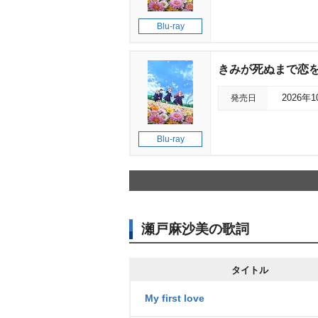
Blu-ray
きみが死ぬまで恋をし
発売日
2026年
Blu-ray
瀬戸麻沙美の歌詞
タイトル
My first love