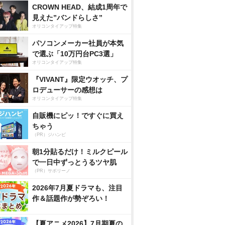
CROWN HEAD、結成1周年で
見えた”バンドらしさ”
オリコンタイアップ特集
パソコンメーカー社員が本気
で選ぶ「10万円台PC3選」
オリコンタイアップ特集
『VIVANT』限定ウオッチ、プ
ロデューサーの感想は
オリコンタイアップ特集
自販機にピッ！ですぐに買え
ちゃう
（PR）ジハンピ
朝1分貼るだけ！ミルクピール
で一日中ずっとうるツヤ肌
（PR）サボリーノ
2026年7月夏ドラマも、注目
作＆話題作が勢ぞろい！
【夏アニメ2026】7月期夏の