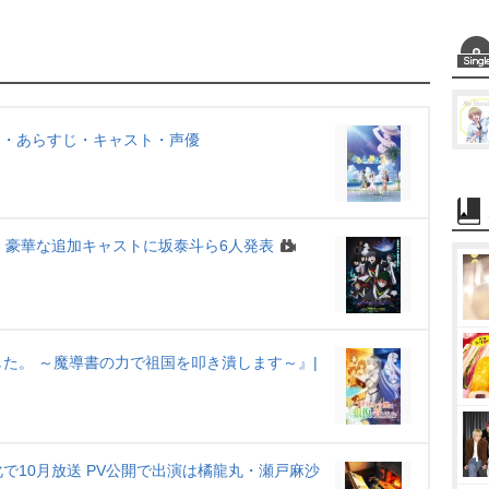
M
u
t
e
放送日・あらすじ・キャスト・声優
禁 豪華な追加キャストに坂泰斗ら6人発表
た。 ～魔導書の力で祖国を叩き潰します～』|
で10月放送 PV公開で出演は橘龍丸・瀬戸麻沙