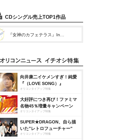
CDシングル売上TOP1作品
『女神のカフェテラス』Inserted Song By Akane Hououji(My Standard)
向井康二イケメンすぎ！純愛
『（LOVE SONG）』
オリコンタイアップ特集
大好評につき再び！ファミマ
名物45％増量キャンペーン
オリコンタイアップ特集
SUPER★DRAGON、自ら描
いた”レトロフューチャー”
オリコンタイアップ特集