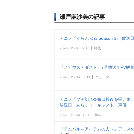
瀬戸麻沙美の記事
アニメ『ぐらんぶる Season 3』|
2026-06-10 15:37
特集
『メビウス・ダスト』7月放送でPV解
2026-06-04 18:00
ニュース
アニメ『ブチ切れ令嬢は報復を誓いまし
放送日・あらすじ・キャスト・声優
2026-06-04 14:34
特集
『テムパル～アイテムの力～』アニメ化