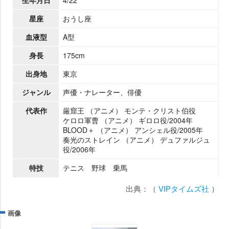
星座
おうし座
血液型
A型
身長
175cm
出身地
東京
ジャンル
声優・ナレーター、俳優
代表作
厳窟王 （アニメ） モンテ・クリスト伯役
ケロロ軍曹 （アニメ） ギロロ役/2004年
BLOOD＋ （アニメ） アンシェル役/2005年
奏光のストレイン （アニメ） デュファルジュ
役/2006年
特技
テニス 野球 乗馬
出典：（
VIPタイムズ社
）
画像