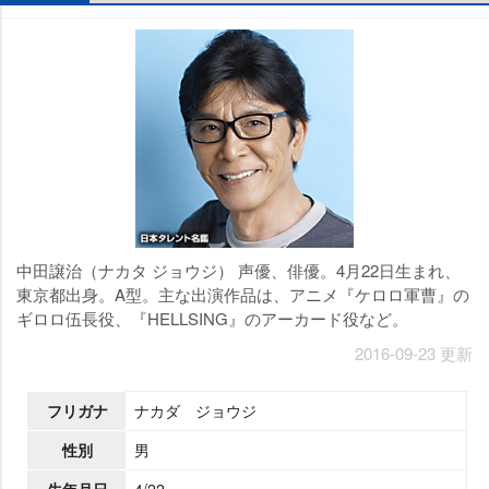
中田譲治（ナカタ ジョウジ） 声優、俳優。4月22日生まれ、
東京都出身。A型。主な出演作品は、アニメ『ケロロ軍曹』の
ギロロ伍長役、『HELLSING』のアーカード役など。
2016-09-23 更新
フリガナ
ナカダ ジョウジ
性別
男
生年月日
4/22