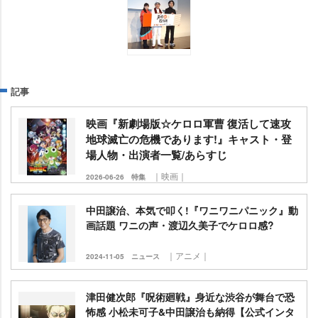
記事
映画『新劇場版☆ケロロ軍曹 復活して速攻
地球滅亡の危機であります!』キャスト・登
場人物・出演者一覧/あらすじ
｜映画｜
2026-06-26
特集
中田譲治、本気で叩く!『ワニワニパニック』動
画話題 ワニの声・渡辺久美子でケロロ感?
｜アニメ｜
2024-11-05
ニュース
津田健次郎『呪術廻戦』身近な渋谷が舞台で恐
怖感 小松未可子&中田譲治も納得【公式インタ