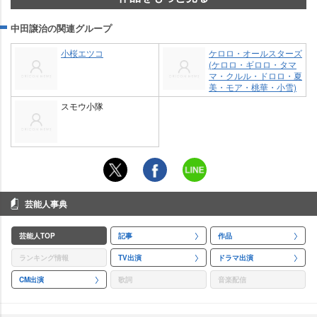
中田譲治の関連グループ
小桜エツコ
ケロロ・オールスターズ
(ケロロ・ギロロ・タマ
マ・クルル・ドロロ・夏
美・モア・桃華・小雪)
スモウ小隊
芸能人事典
芸能人TOP
記事
作品
ランキング情報
TV出演
ドラマ出演
CM出演
歌詞
音楽配信