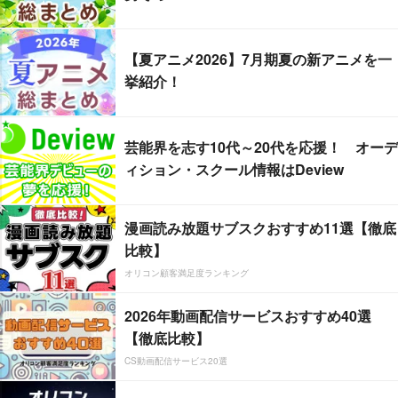
【夏アニメ2026】7月期夏の新アニメを一
挙紹介！
芸能界を志す10代～20代を応援！ オーデ
ィション・スクール情報はDeview
漫画読み放題サブスクおすすめ11選【徹底
比較】
オリコン顧客満足度ランキング
2026年動画配信サービスおすすめ40選
【徹底比較】
CS動画配信サービス20選