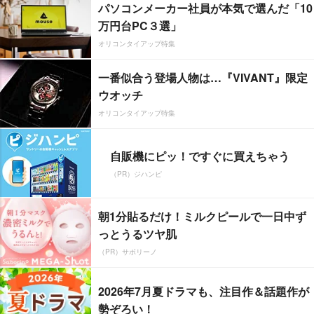
パソコンメーカー社員が本気で選んだ「10
万円台PC３選」
オリコンタイアップ特集
一番似合う登場人物は…『VIVANT』限定
ウオッチ
オリコンタイアップ特集
自販機にピッ！ですぐに買えちゃう
（PR）ジハンピ
朝1分貼るだけ！ミルクピールで一日中ず
っとうるツヤ肌
（PR）サボリーノ
2026年7月夏ドラマも、注目作＆話題作が
勢ぞろい！