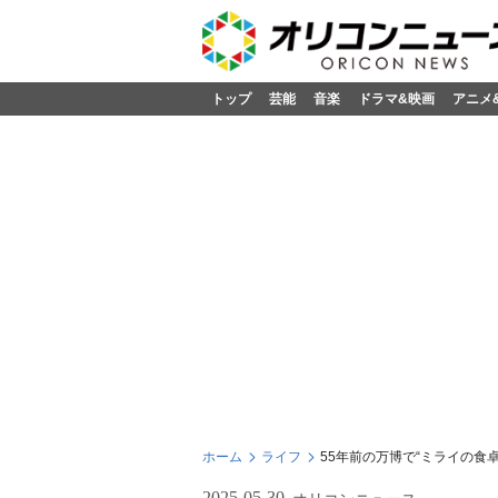
トップ
芸能
音楽
ドラマ&映画
アニメ
ホーム
ライフ
55年前の万博で“ミライの食
2025-05-30