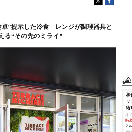
食卓”提示した冷食 レンジが調理器具と
える“その先のミライ”
和
ッ
給
な
株
時給
アル