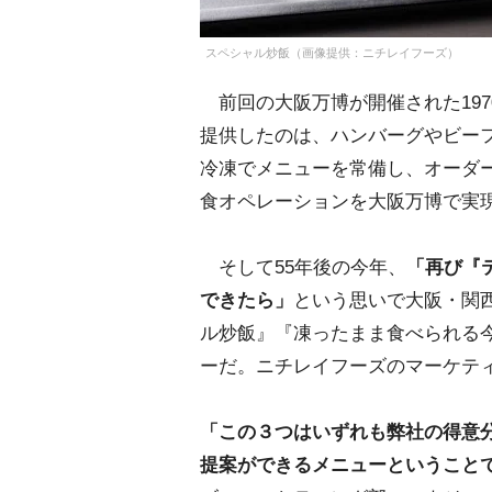
スペシャル炒飯（画像提供：ニチレイフーズ）
前回の大阪万博が開催された197
提供したのは、ハンバーグやビー
冷凍でメニューを常備し、オーダ
食オペレーションを大阪万博で実
そして55年後の今年、
「再び『
できたら」
という思いで大阪・関
ル炒飯』『凍ったまま食べられる今
ーだ。ニチレイフーズのマーケテ
「この３つはいずれも弊社の得意
提案ができるメニューということ