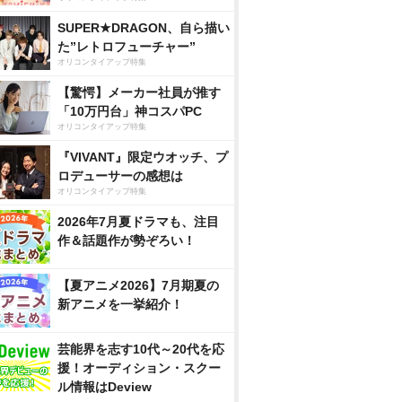
SUPER★DRAGON、自ら描い
た”レトロフューチャー”
オリコンタイアップ特集
【驚愕】メーカー社員が推す
「10万円台」神コスパPC
オリコンタイアップ特集
『VIVANT』限定ウオッチ、プ
ロデューサーの感想は
オリコンタイアップ特集
2026年7月夏ドラマも、注目
作＆話題作が勢ぞろい！
【夏アニメ2026】7月期夏の
新アニメを一挙紹介！
芸能界を志す10代～20代を応
援！オーディション・スクー
ル情報はDeview