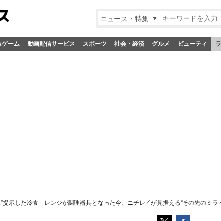
ニュース・特集
&ゲーム
動画配信サービス
スポーツ
社会・経済
グルメ
ビューティ
ラ
卓”提示した冷食 レンジが調理器具となった今、ニチレイが見据える“その先のミライ