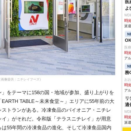
医
よ
WD
時給
派遣
N
O
医
時給
アル
N
務
（画像提供：ニチレイフーズ）
お
時給
アル
」をテーマに158の国・地域が参加、盛り上がりを
リ
ARTH TABLE～未来食堂～」エリアに55年前の大
適
レストランがある。冷凍食品のパイオニア・ニチレ
WD
時給
レイ」がそれだ。令和版「テラスニチレイ」が用意
派遣
は55年間の冷凍食品の進化、そして冷凍食品国内