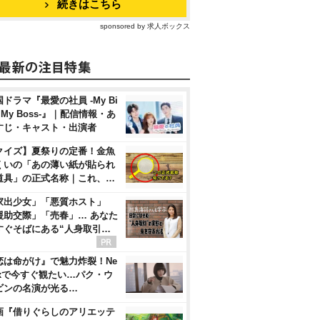
続きはこちら
sponsored by 求人ボックス
ドラマ『最愛の社員 -My Bi
, My Boss-』｜配信情報・あ
すじ・キャスト・出演者
クイズ】夏祭りの定番！金魚
くいの「あの薄い紙が貼られ
道具」の正式名称｜これ、…
家出少女」「悪質ホスト」
援助交際」「売春」… あなた
すぐそばにある“人身取引…
恋は命がけ』で魅力炸裂！Ne
flixで今すぐ観たい…パク・ウ
ビンの名演が光る…
画『借りぐらしのアリエッテ