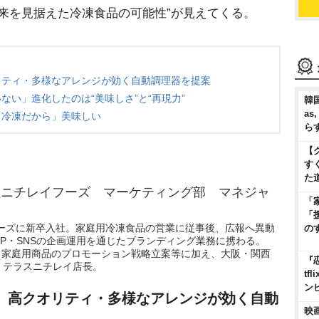
未来を見据えた冷凍食品の可能性”が見えてくる。
リティ・多様なアレンジが効く自動調理器を提案
ない」進化したのは“美味しさ”と“再現力”
韓国
as
「冷凍だから」美味しい
ら
【
す
た
ニチレイフーズ マーケティング部 マネジャ
「
「
フーズに新卒入社。家庭用冷凍食品の営業に従事後、広報へ異動
の
P・SNSの企画運用を通じたブランディング業務に携わる。
職。家庭用商品のプロモーション戦略立案等に加え、大阪・関西
『
。テラスニチレイ店長。
t
ン
、高クオリティ・多様なアレンジが効く自動
映