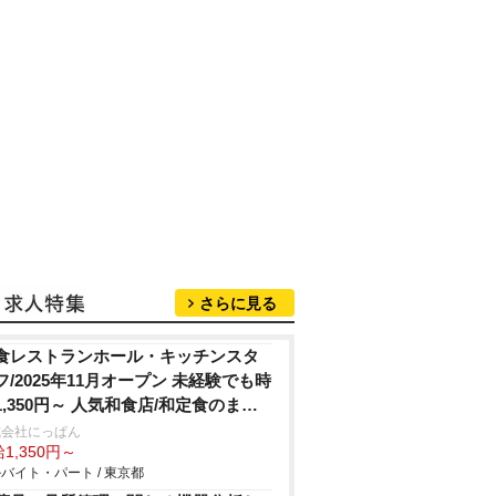
さらに見る
食レストランホール・キッチンスタ
フ/2025年11月オープン 未経験でも時
1,350円～ 人気和食店/和定食のまか
いアリ
式会社にっぱん
1,350円～
バイト・パート / 東京都