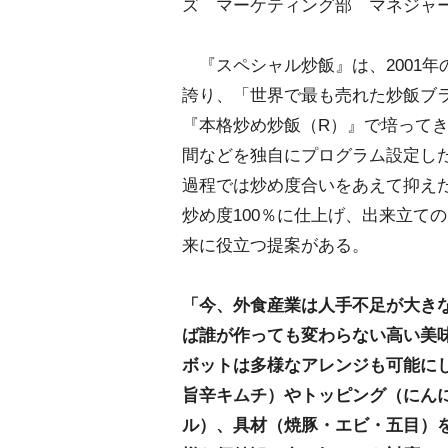
ズ マーケティング部 マネジャ
『スペシャル炒飯』は、2001年
誇り、「世界で最も売れた炒飯ブ
『本格炒め炒飯（R）』で培って
間などを独自にプログラム設定した
過程では炒め度合いをあえて抑え
炒め度100％に仕上げ、出来立て
来に役立つ提案がある。
「今、外食産業は人手不足が大き
ば誰が作っても変わらない高い美
ボットは多様なアレンジも可能に
旨辛キムチ）やトッピング（にん
ル）、具材（焼豚・エビ・五目）