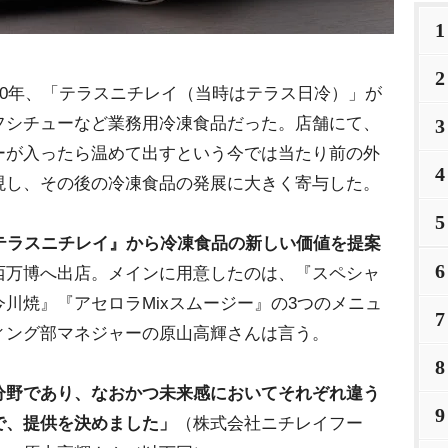
1
2
0年、「テラスニチレイ（当時はテラス日冷）」が
フシチューなど業務用冷凍食品だった。店舗にて、
3
ーが入ったら温めて出すという今では当たり前の外
4
現し、その後の冷凍食品の発展に大きく寄与した。
5
テラスニチレイ』から冷凍食品の新しい価値を提案
6
西万博へ出店。メインに用意したのは、『スペシャ
川焼』『アセロラMixスムージー』の3つのメニュ
7
ィング部マネジャーの原山高輝さんは言う。
8
分野であり、なおかつ未来感においてそれぞれ違う
9
で、提供を決めました」
（株式会社ニチレイフー