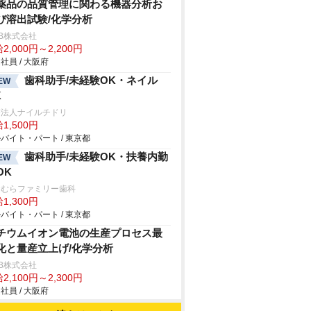
薬品の品質管理に関わる機器分析お
び溶出試験/化学分析
B株式会社
2,000円～2,200円
社員 / 大阪府
歯科助手/未経験OK・ネイル
EW
K
療法人ナイルチドリ
1,500円
バイト・パート / 東京都
歯科助手/未経験OK・扶養内勤
EW
OK
おむらファミリー歯科
1,300円
バイト・パート / 東京都
チウムイオン電池の生産プロセス最
化と量産立上げ/化学分析
B株式会社
2,100円～2,300円
社員 / 大阪府