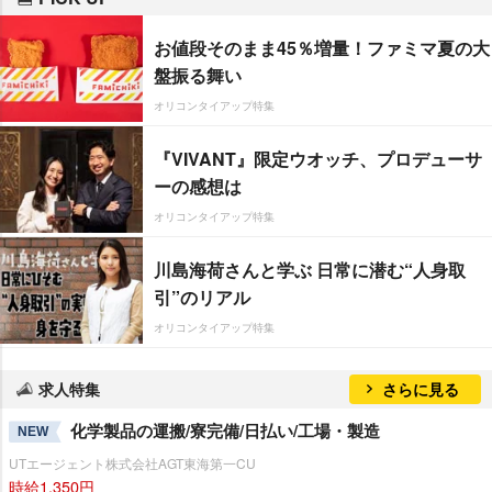
お値段そのまま45％増量！ファミマ夏の大
盤振る舞い
オリコンタイアップ特集
『VIVANT』限定ウオッチ、プロデューサ
ーの感想は
オリコンタイアップ特集
川島海荷さんと学ぶ 日常に潜む“人身取
引”のリアル
オリコンタイアップ特集
求人特集
さらに見る
化学製品の運搬/寮完備/日払い/工場・製造
NEW
UTエージェント株式会社AGT東海第一CU
時給1,350円