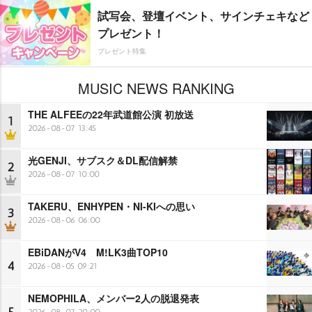
試写会、登壇イベント、サインチェキなど
プレゼント！
プレゼント特集
MUSIC NEWS RANKING
THE ALFEEの22年武道館公演 初放送
1
2026-08-07 13:45
光GENJI、サブスク＆DL配信解禁
2
2026-08-07 10:00
TAKERU、ENHYPEN・NI-KIへの思い
3
2026-08-06 06:00
EBiDANがV4 M!LK3曲TOP10
4
2026-08-05 09:21
NEMOPHILA、メンバー2人の脱退発表
2026-08-07 20:00