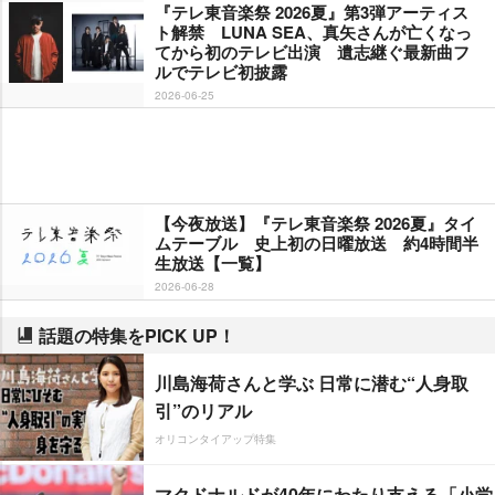
『テレ東音楽祭 2026夏』第3弾アーティス
ト解禁 LUNA SEA、真矢さんが亡くなっ
てから初のテレビ出演 遺志継ぐ最新曲フ
ルでテレビ初披露
2026-06-25
【今夜放送】『テレ東音楽祭 2026夏』タイ
ムテーブル 史上初の日曜放送 約4時間半
生放送【一覧】
2026-06-28
話題の特集をPICK UP！
川島海荷さんと学ぶ 日常に潜む“人身取
引”のリアル
オリコンタイアップ特集
マクドナルドが40年にわたり支える「小学