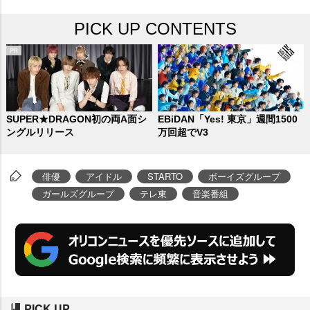
PICK UP CONTENTS
SUPER★DRAGON初の両A面シ
EBiDAN「Yes! 東京」週間1500
ングルリリース
万回超でV3
俳優
アイドル
STARTO
ボーイズグループ
ガールズグループ
テレ東
音楽番組
PICK UP