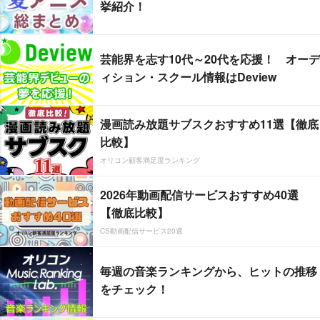
挙紹介！
芸能界を志す10代～20代を応援！ オーデ
ィション・スクール情報はDeview
漫画読み放題サブスクおすすめ11選【徹底
比較】
オリコン顧客満足度ランキング
2026年動画配信サービスおすすめ40選
【徹底比較】
CS動画配信サービス20選
毎週の音楽ランキングから、ヒットの推移
をチェック！