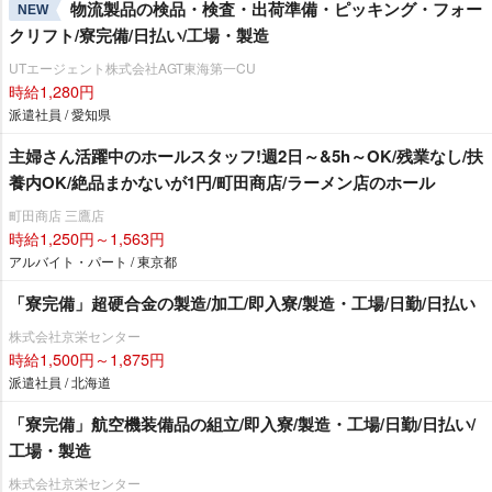
物流製品の検品・検査・出荷準備・ピッキング・フォー
NEW
クリフト/寮完備/日払い/工場・製造
UTエージェント株式会社AGT東海第一CU
時給1,280円
派遣社員 / 愛知県
主婦さん活躍中のホールスタッフ!週2日～&5h～OK/残業なし/扶
養内OK/絶品まかないが1円/町田商店/ラーメン店のホール
町田商店 三鷹店
時給1,250円～1,563円
アルバイト・パート / 東京都
「寮完備」超硬合金の製造/加工/即入寮/製造・工場/日勤/日払い
株式会社京栄センター
時給1,500円～1,875円
派遣社員 / 北海道
「寮完備」航空機装備品の組立/即入寮/製造・工場/日勤/日払い/
工場・製造
株式会社京栄センター