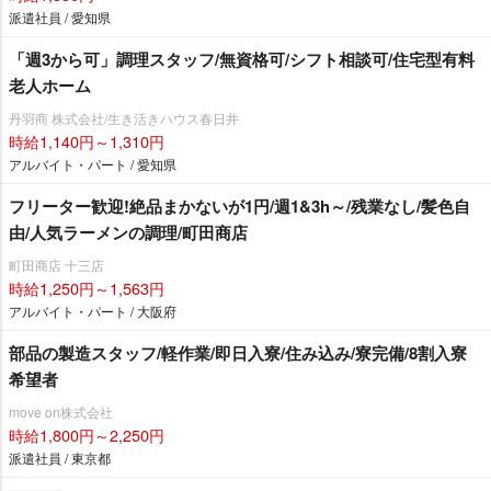
派遣社員 / 愛知県
「週3から可」調理スタッフ/無資格可/シフト相談可/住宅型有料
老人ホーム
丹羽商 株式会社/生き活きハウス春日井
時給1,140円～1,310円
アルバイト・パート / 愛知県
フリーター歓迎!絶品まかないが1円/週1&3h～/残業なし/髪色自
由/人気ラーメンの調理/町田商店
町田商店 十三店
時給1,250円～1,563円
アルバイト・パート / 大阪府
部品の製造スタッフ/軽作業/即日入寮/住み込み/寮完備/8割入寮
希望者
move on株式会社
時給1,800円～2,250円
派遣社員 / 東京都