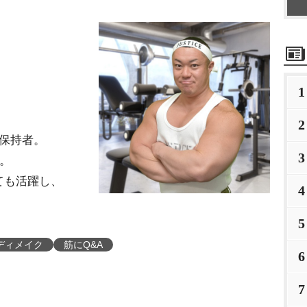
1
2
保持者。
3
る。
ても活躍し、
4
5
ディメイク
筋にQ&A
6
7