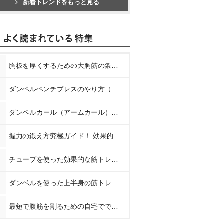
新着トレンドをもっと見る
胸板を厚くするための大胸筋の鍛え方【プロが教える胸の筋トレ】
ダンベルベンチプレスのやり方（正しいフォーム）【プロが教える筋トレ】
ダンベルカール（アームカール）のやり方【プロが教える筋トレ】
握力の鍛え方究極ガイド！ 効果的なトレーニング方法と日常での鍛え方
チューブを使った効果的な筋トレメニュー8種【プロが教える筋トレ】
ダンベルを使った上半身の筋トレメニュー【プロが教える筋トレ】
最短で腹筋を割るための自宅でできる簡単な筋トレメニュー【プロが教えるお腹の筋トレ】