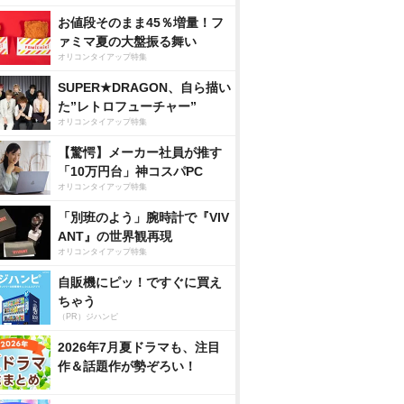
お値段そのまま45％増量！フ
ァミマ夏の大盤振る舞い
オリコンタイアップ特集
SUPER★DRAGON、自ら描い
た”レトロフューチャー”
オリコンタイアップ特集
【驚愕】メーカー社員が推す
「10万円台」神コスパPC
オリコンタイアップ特集
「別班のよう」腕時計で『VIV
ANT』の世界観再現
オリコンタイアップ特集
自販機にピッ！ですぐに買え
ちゃう
（PR）ジハンピ
2026年7月夏ドラマも、注目
作＆話題作が勢ぞろい！