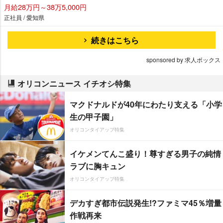
月給28万円～38万5,000円
正社員 / 愛知県
続きはこちら
sponsored by 求人ボックス
オリコンニュース イチオシ特集
マクドナルドが40年にわたり支える「小学
生の甲子園」
オリコンタイアップ特集
イケメンてんこ盛り！尊すぎる男子の純情
ラブに胸キュン
オリコンタイアップ特集
デカすぎ都市伝説発生!?ファミマ45％増量
作戦再来