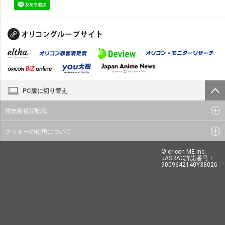
PC版に切り替え
禁無断複写転載
クッキーの使用について
© oricon ME inc.
JASRAC許諾番号：
9009642140Y38026