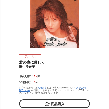
アルバム
君の瞳に優しく
田中美奈子
最高順位：
15
位
登場回数：
5
回
※「登場回数」は
you大樹
および法人向けサービス・
ORICON
BiZ online
で公開しております週間アルバムランキングTOP300
のランクイン回数を掲載しています。
商品購入