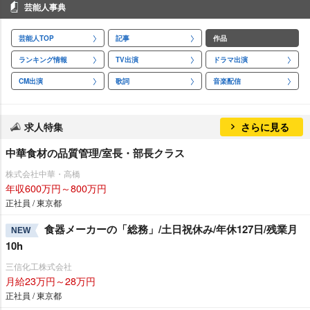
芸能人事典
芸能人TOP
記事
作品
ランキング情報
TV出演
ドラマ出演
CM出演
歌詞
音楽配信
求人特集
さらに見る
中華食材の品質管理/室長・部長クラス
株式会社中華・高橋
年収600万円～800万円
正社員 / 東京都
食器メーカーの「総務」/土日祝休み/年休127日/残業月
NEW
10h
三信化工株式会社
月給23万円～28万円
正社員 / 東京都