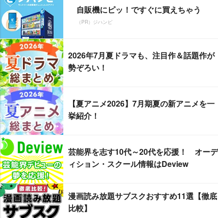
自販機にピッ！ですぐに買えちゃう
（PR）ジハンピ
2026年7月夏ドラマも、注目作＆話題作が
勢ぞろい！
【夏アニメ2026】7月期夏の新アニメを一
挙紹介！
芸能界を志す10代～20代を応援！ オーデ
ィション・スクール情報はDeview
漫画読み放題サブスクおすすめ11選【徹底
比較】