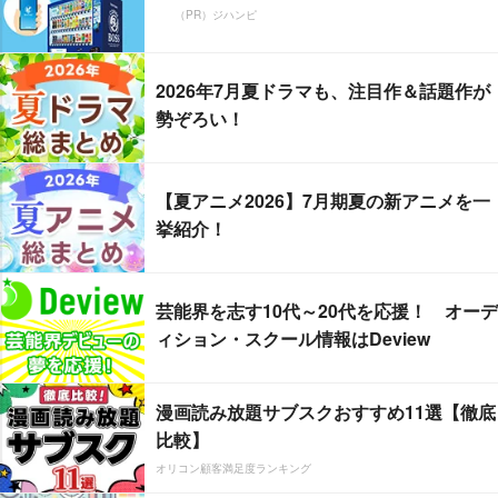
（PR）ジハンピ
2026年7月夏ドラマも、注目作＆話題作が
勢ぞろい！
【夏アニメ2026】7月期夏の新アニメを一
挙紹介！
芸能界を志す10代～20代を応援！ オーデ
ィション・スクール情報はDeview
漫画読み放題サブスクおすすめ11選【徹底
比較】
オリコン顧客満足度ランキング