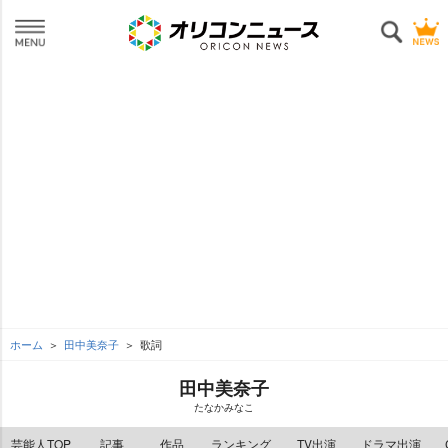
ホーム
田中美奈子
歌詞
田中美奈子
たなかみなこ
芸能人TOP
記事
作品
ランキング
TV出演
ドラマ出演