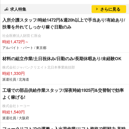
求人特集
さらに見る
入所介護スタッフ/時給1472円&週20h以上で手当あり!有給あり/
扶養を外れてしっかり稼ぐ日勤のみ
社会医療法人財団 仁医会
時給1,472円～
アルバイト・パート / 東京都
材料の組立作業/土日祝休み/日勤のみ/長期休暇あり/未経験OK
株式会社ジャパンクリエイト北日本事業統括部
時給1,330円
派遣社員 / 北海道
工場での部品供給作業スタッフ/深夜時給1925円&交替制で効率
よく稼げる!
株式会社トーコー
時給1,540円
派遣社員 / 大阪府
フォークリフトでの運搬・入出荷作業/リフト資格で即戦力 高時