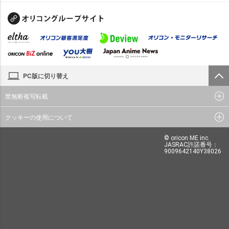
PC版に切り替え
禁無断複写転載
クッキーの使用について
© oricon ME inc.
JASRAC許諾番号：
9009642140Y38026