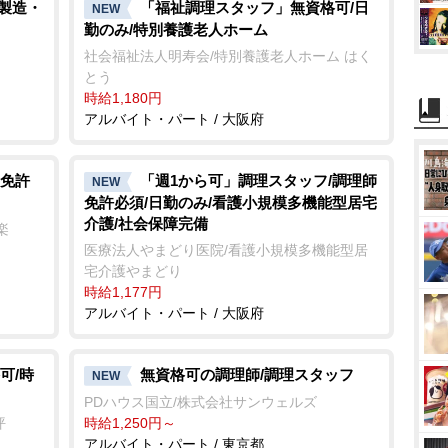
t
/製造・
「福祉調理スタッフ」無資格可/日
NEW
勤のみ/特別養護老人ホーム
e
社会福祉法人明寿会/特別養護老人ホーム はく
とう
時給1,180円
アルバイト・パート / 大阪府
免許
「週1から可」調理スタッフ/調理師
NEW
免許必須/日勤のみ/看護小規模多機能型居宅
介護/社会保障完備
楽
医療法人やまどり医院/看護小規模多機能型居
宅介護やまどり
時給1,177円
アルバイト・パート / 大阪府
可/時
無資格可の調理師/調理スタッフ
NEW
PDハウス国立/株式会社サンウェルズ
坪
時給1,250円～
アルバイト・パート / 東京都