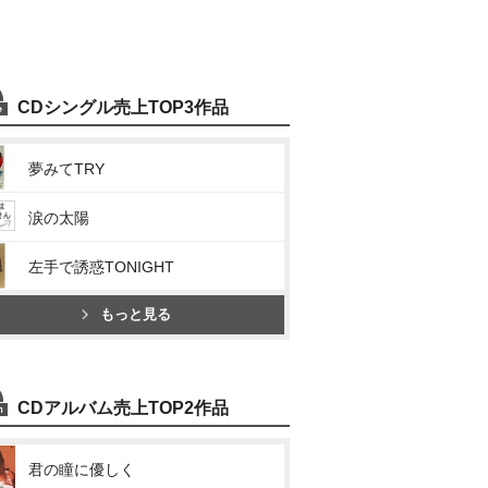
CDシングル売上TOP3作品
夢みてTRY
涙の太陽
左手で誘惑TONIGHT
もっと見る
CDアルバム売上TOP2作品
君の瞳に優しく