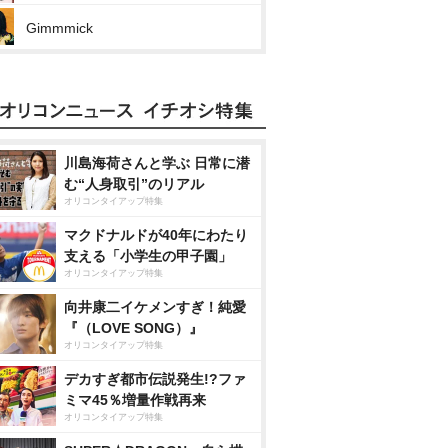
Gimmmick
川島海荷さんと学ぶ 日常に潜
む“人身取引”のリアル
オリコンタイアップ特集
マクドナルドが40年にわたり
支える「小学生の甲子園」
オリコンタイアップ特集
向井康二イケメンすぎ！純愛
『（LOVE SONG）』
オリコンタイアップ特集
デカすぎ都市伝説発生!?ファ
ミマ45％増量作戦再来
オリコンタイアップ特集