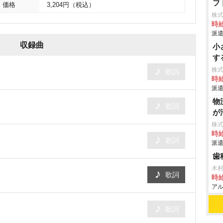
フ
価格
3,204円（税込）
株
時給
派遣
収録曲
小
す
株
歌詞
時給
派遣
物
歌詞
が
株
時給
歌詞
派遣
歯
木
歌詞
時給
アル
歌詞