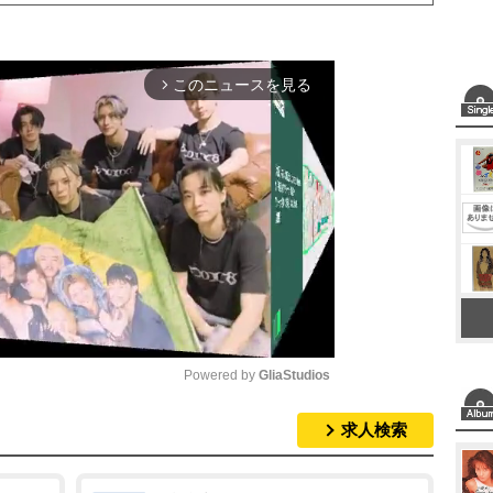
このニュースを見る
arrow_forward_ios
Powered by 
GliaStudios
求人検索
M
u