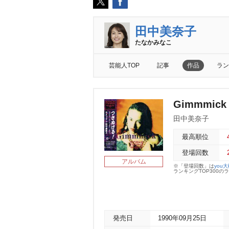
田中美奈子
たなかみなこ
芸能人TOP
記事
作品
ラン
Gimmmick
田中美奈子
最高順位
登場回数
アルバム
※「登場回数」は
you
ランキングTOP300
発売日
1990年09月25日