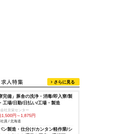
さらに見る
寮完備」豚舎の洗浄・消毒/即入寮/製
・工場/日勤/日払い/工場・製造
式会社京栄センター
1,500円～1,875円
社員 / 北海道
パン製造・仕分け/カンタン軽作業/シ