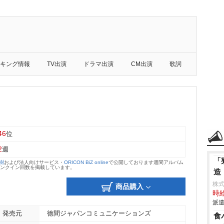
キング情報
TV出演
ドラマ出演
CM出演
歌詞
46
位
2
週
「
大樹
および法人向けサービス・
ORICON BiZ online
で公開しております週間アルバム
のランクイン回数を掲載しています。
造
株
商品購入
時給
派遣
発売元
徳間ジャパンコミュニケーションズ
食