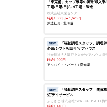
「寮完備」カップ麺等の製造/即入寮
工場/日勤/日払い/工場・製造
株式会社京栄センター
時給1,300円～1,625円
派遣社員 / 北海道
「福祉調理スタッフ」調理師
NEW
必須/シフト相談可/ケアハウス
社会福祉法人瀬戸中央会/ケアハウス 聚
時給1,200円
アルバイト・パート / 愛知県
「福祉調理スタッフ」無資格
NEW
短/デイサービス
ふるさと 株式会社/SPA FURUSATO 梅
時給1,140円