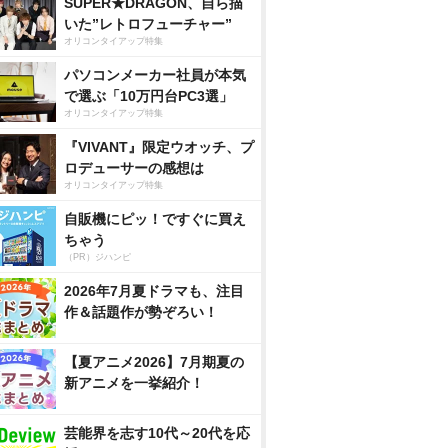
SUPER★DRAGON、自ら描
いた”レトロフューチャー”
オリコンタイアップ特集
パソコンメーカー社員が本気
で選ぶ「10万円台PC3選」
オリコンタイアップ特集
『VIVANT』限定ウオッチ、プ
ロデューサーの感想は
オリコンタイアップ特集
自販機にピッ！ですぐに買え
ちゃう
（PR）ジハンピ
2026年7月夏ドラマも、注目
作＆話題作が勢ぞろい！
【夏アニメ2026】7月期夏の
新アニメを一挙紹介！
芸能界を志す10代～20代を応