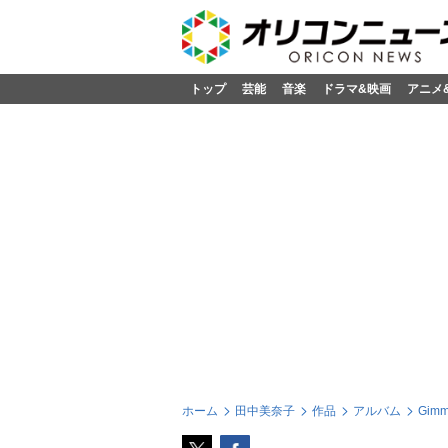
トップ
芸能
音楽
ドラマ&映画
アニメ
ホーム
田中美奈子
作品
アルバム
Gimm