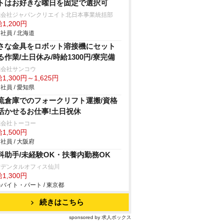
トはお好きな曜日を固定で選択可
式会社ジャパンクリエイト北日本事業統括部
1,200円
社員 / 北海道
さな金具をロボット溶接機にセット
る作業/土日休み/時給1300円/寮完備
式会社サンコウ
1,300円～1,625円
社員 / 愛知県
流倉庫でのフォークリフト運搬/資格
活かせるお仕事!土日祝休
式会社トーコー
1,500円
社員 / 大阪府
科助手/未経験OK・扶養内勤務OK
村デンタルオフィス仙川
1,300円
バイト・パート / 東京都
続きはこちら
sponsored by 求人ボックス