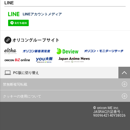
LINE
LINEアカウントメディア
PC版に切り替え
禁無断複写転載
クッキーの使用について
© oricon ME inc.
JASRAC許諾番号：
9009642140Y38026