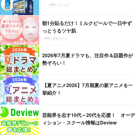
（PR）ジハンピ
朝1分貼るだけ！ミルクピールで一日中ず
っとうるツヤ肌
（PR）サボリーノ
2026年7月夏ドラマも、注目作＆話題作が
勢ぞろい！
【夏アニメ2026】7月期夏の新アニメを一
挙紹介！
芸能界を志す10代～20代を応援！ オーデ
ィション・スクール情報はDeview