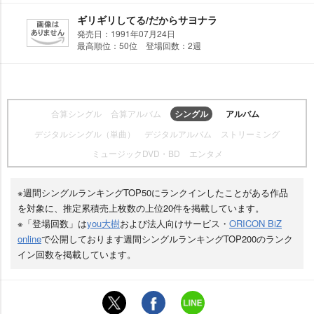
ギリギリしてる/だからサヨナラ
発売日：1991年07月24日
最高順位：50位 登場回数：2週
合算シングル
合算アルバム
シングル
アルバム
デジタルシングル（単曲）
デジタルアルバム
ストリーミング
ミュージックDVD・BD
エンタメ
※週間シングルランキングTOP50にランクインしたことがある作品
を対象に、推定累積売上枚数の上位20件を掲載しています。
※「登場回数」は
you大樹
および法人向けサービス・
ORICON BiZ
online
で公開しております週間シングルランキングTOP200のランク
イン回数を掲載しています。