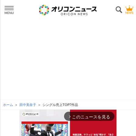
ホーム
田中美奈子
シングル売上TOP7作品
このニュースを見る
arrow_forward_ios