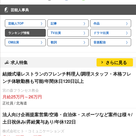
芸能人事典
芸能人TOP
記事
作品
ランキング情報
TV出演
ドラマ出演
CM出演
歌詞
音楽配信
求人特集
さらに見る
結婚式場レストランのフレンチ料理人/調理スタッフ・本格フレ
ンチ体験勤務も可能/年間休日120日以上
宮の森フランセス教会
月給25万円～26万円
正社員 / 北海道
法人向け企画提案営業/空港・自治体・スポーツなど案件は様々/
土日祝休み/昇給賞与あり/年休122日
株式会社ヒト・コミュニケーションズ