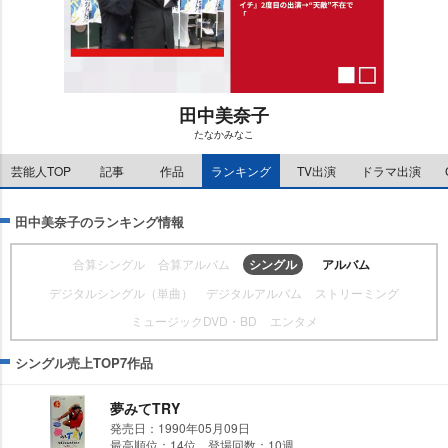
田中美奈子
たなかみなこ
M
u
芸能人TOP
記事
作品
ランキング
TV出演
ドラマ出演
t
e
田中美奈子のランキング情報
合算シングル
合算アルバム
シングル
アルバム
デジタルシングル（単曲）
デジタルアルバム
ストリーミング
ミュージックDVD・BD
エンタメ
シングル売上TOP7作品
夢みてTRY
発売日：1990年05月09日
最高順位：14位 登場回数：10週