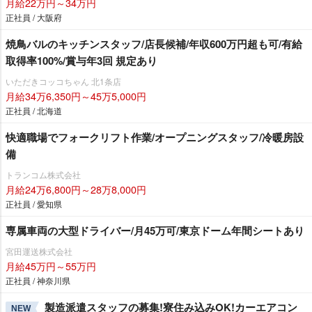
月給22万円～34万円
正社員 / 大阪府
焼鳥バルのキッチンスタッフ/店長候補/年収600万円超も可/有給
取得率100%/賞与年3回 規定あり
いただきコッコちゃん 北1条店
月給34万6,350円～45万5,000円
正社員 / 北海道
快適職場でフォークリフト作業/オープニングスタッフ/冷暖房設
備
トランコム株式会社
月給24万6,800円～28万8,000円
正社員 / 愛知県
専属車両の大型ドライバー/月45万可/東京ドーム年間シートあり
宮田運送株式会社
月給45万円～55万円
正社員 / 神奈川県
製造派遣スタッフの募集!寮住み込みOK!カーエアコン
NEW