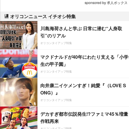
sponsored by 求人ボックス
オリコンニュース イチオシ特集
川島海荷さんと学ぶ 日常に潜む“人身取
引”のリアル
オリコンタイアップ特集
マクドナルドが40年にわたり支える「小学
生の甲子園」
オリコンタイアップ特集
向井康二イケメンすぎ！純愛『（LOVE S
ONG）』
オリコンタイアップ特集
デカすぎ都市伝説発生!?ファミマ45％増量
作戦再来
オリコンタイアップ特集