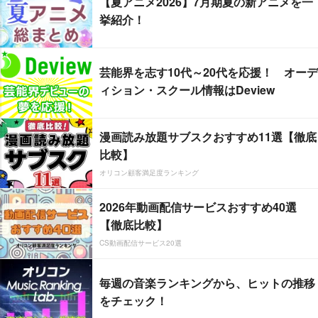
【夏アニメ2026】7月期夏の新アニメを一
挙紹介！
芸能界を志す10代～20代を応援！ オーデ
ィション・スクール情報はDeview
漫画読み放題サブスクおすすめ11選【徹底
比較】
オリコン顧客満足度ランキング
2026年動画配信サービスおすすめ40選
【徹底比較】
CS動画配信サービス20選
毎週の音楽ランキングから、ヒットの推移
をチェック！