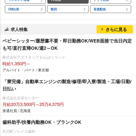
CM出演
歌詞
音楽配信
求人特集
さらに見る
ベビーシッター/履歴書不要・即日勤務OK/WEB面接で当日内定
も可/直行直帰OK/週2～OK
株式会社アズスタッフ わんぱくランド
時給1,350円～
アルバイト・パート / 東京都
「寮完備」自動車エンジンの製造/修理/即入寮/製造・工場/日勤/
日払い
株式会社京栄センター
月給20万3,500円～25万4,375円
派遣社員 / 北海道
歯科助手/扶養内勤務OK・ブランクOK
石川町ソレイユ歯科