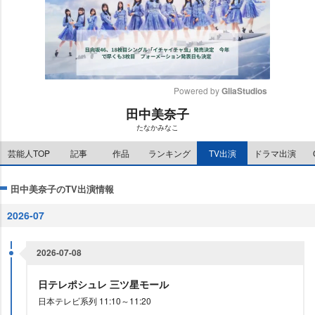
Powered by 
GliaStudios
田中美奈子
M
たなかみなこ
u
t
芸能人TOP
記事
作品
ランキング
TV出演
ドラマ出演
e
田中美奈子のTV出演情報
2026-07
2026-07-08
日テレポシュレ 三ツ星モール
日本テレビ系列 11:10～11:20