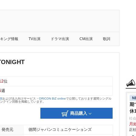
キング情報
TV出演
ドラマ出演
CM出演
歌詞
ONIGHT
12
位
6
週
N
大樹
および法人向けサービス・
ORICON BiZ online
で公開しております週間シングル
のランクイン回数を掲載しています。
期
休
商品購入
社会
月給
発売元
徳間ジャパンコミュニケーションズ
正社