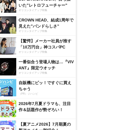
いた”レトロフューチャー”
オリコンタイアップ特集
CROWN HEAD、結成1周年で
見えた”バンドらしさ”
オリコンタイアップ特集
【驚愕】メーカー社員が推す
「10万円台」神コスパPC
オリコンタイアップ特集
一番似合う登場人物は…『VIV
ANT』限定ウオッチ
オリコンタイアップ特集
自販機にピッ！ですぐに買え
ちゃう
（PR）ジハンピ
2026年7月夏ドラマも、注目
作＆話題作が勢ぞろい！
【夏アニメ2026】7月期夏の