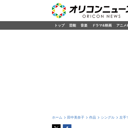
トップ
芸能
音楽
ドラマ&映画
アニメ
ホーム
田中美奈子
作品
シングル
左手で