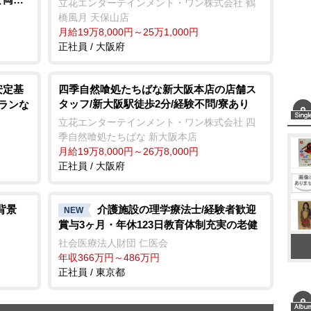
立花エンターテインメント・ワン株式会社 鶴
橋風月 天保山店
月給19万8,000円～25万1,000円
正社員 / 大阪府
安定基
四季自然喰処たちばな新大阪本店の店舗ス
タッフ/新大阪駅徒歩2分/経験不問/寮あり
ランな
立花エンターテインメント・ワン株式会社 四
季自然喰処たちばな 新大阪本店
月給19万8,000円～26万8,000円
正社員 / 大阪府
背景
介護施設の理学療法士/経験者歓迎
NEW
賞与3ヶ月・年休123日教育体制充実の老健
社会医療法人財団 仁医会
年収366万円～486万円
正社員 / 東京都