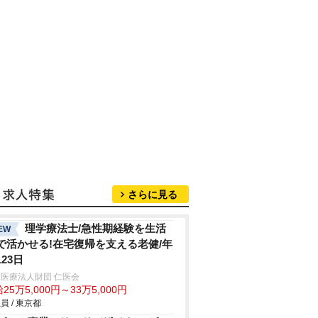
さらに見る
理学療法士/急性期経験を生活
EW
で活かせる!在宅復帰を支える老健/年
123日
医療法人財団 仁医会
25万5,000円～33万5,000円
員 / 東京都