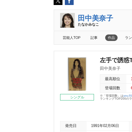
田中美奈子
たなかみなこ
芸能人TOP
記事
作品
ラン
左手で誘惑T
田中美奈子
最高順位
登場回数
※「登場回数」は
you
シングル
ランキングTOP200
発売日
1991年02月06日