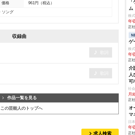
「
価格
961円（税込）
ム
・ソング
株
年収
正社
N
収録曲
ゲ
株
歌詞
年収
正社
介
歌詞
人
可
社会
月給
作品一覧を見る
正社
オ
この芸能人のトップへ
マ
日
年収
求人検索
正社