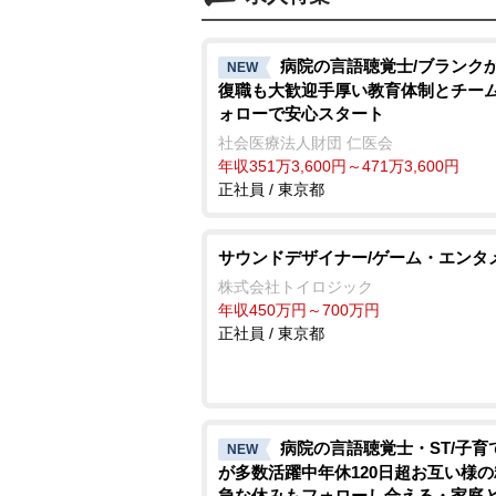
病院の言語聴覚士/ブランク
NEW
復職も大歓迎手厚い教育体制とチー
ォローで安心スタート
社会医療法人財団 仁医会
年収351万3,600円～471万3,600円
正社員 / 東京都
サウンドデザイナー/ゲーム・エンタ
株式会社トイロジック
年収450万円～700万円
正社員 / 東京都
病院の言語聴覚士・ST/子育
NEW
が多数活躍中年休120日超お互い様
急な休みもフォローし合える・家庭