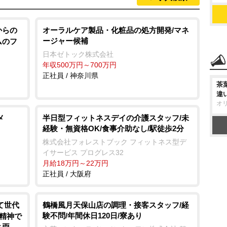
からの
オーラルケア製品・化粧品の処方開発/マネ
ージャー候補
ムのフ
日本ゼトック株式会社
年収500万円～700万円
正社員 / 神奈川県
茶
違
オ
メ
半日型フィットネスデイの介護スタッフ/未
経験・無資格OK/食事介助なし/駅徒歩2分
株式会社フォレストブック フィットネス型デ
イサービス プログレス32
月給18万円～22万円
正社員 / 大阪府
て世代
鶴橋風月天保山店の調理・接客スタッフ/経
験不問/年間休日120日/寮あり
の精神で
と両立