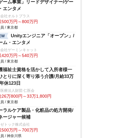
ゲーム事業」リードデザイナー/ゲー
・エンタメ
式会社オルトプラス
500万円～800万円
員 / 東京都
Unityエンジニア「オープン」/
EW
ーム・エンタメ
式会社ゲーミンキャット
420万円～540万円
員 / 東京都
護福祉士資格を活かして入所者様一
ひとりに深く寄り添う介護/月給33万
/年休123日
医療法人財団 仁医会
26万800円～33万1,800円
員 / 東京都
ーラルケア製品・化粧品の処方開発/
ネージャー候補
本ゼトック株式会社
500万円～700万円
員 / 神奈川県