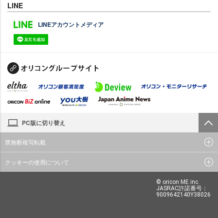
LINE
LINEアカウントメディア
PC版に切り替え
禁無断複写転載
クッキーの使用について
© oricon ME inc.
JASRAC許諾番号：
9009642140Y38026