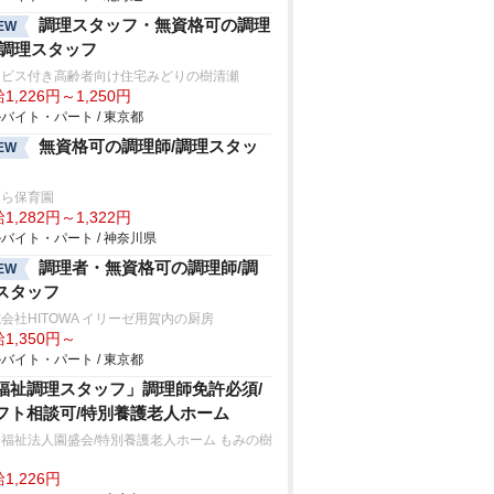
調理スタッフ・無資格可の調理
EW
/調理スタッフ
ービス付き高齢者向け住宅みどりの樹清瀬
1,226円～1,250円
バイト・パート / 東京都
無資格可の調理師/調理スタッ
EW
くら保育園
1,282円～1,322円
バイト・パート / 神奈川県
調理者・無資格可の調理師/調
EW
スタッフ
会社HITOWA イリーゼ用賀内の厨房
1,350円～
バイト・パート / 東京都
福祉調理スタッフ」調理師免許必須/
フト相談可/特別養護老人ホーム
福祉法人園盛会/特別養護老人ホーム もみの樹
1,226円