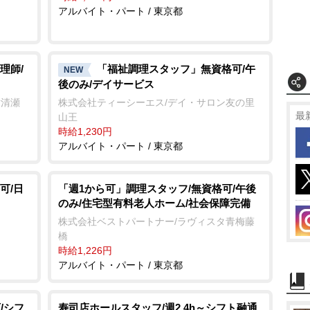
アルバイト・パート / 東京都
理師/
「福祉調理スタッフ」無資格可/午
NEW
後のみ/デイサービス
樹清瀬
株式会社ティーシーエス/デイ・サロン友の里
最
山王
時給1,230円
アルバイト・パート / 東京都
可/日
「週1から可」調理スタッフ/無資格可/午後
のみ/住宅型有料老人ホーム/社会保障完備
株式会社ベストパートナー/ラヴィスタ青梅藤
橋
時給1,226円
アルバイト・パート / 東京都
/シフ
寿司店ホールスタッフ/週2 4h～シフト融通