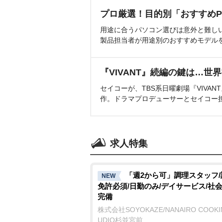
プロ厳選！目的別「おすすめP
用途に合うパソコン選びは意外と難し
製品担当者が用途別のおすすめモデル
『VIVANT』続編の鍵は…世
セイコーが、TBS系日曜劇場『VIVA
作。ドラマプロデューサーとセイコー
求人特集
「週2から可」調理スタッフ
NEW
免許必須/日勤のみ/デイサービス/社
完備
株式会社SOYOKAZE/NANAIRO COOKI
UDIO杉並宮前