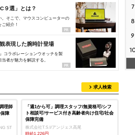
7
C９選」とは？
い。そこで、マウスコンピューターの
8
をご紹介！
9
界観表現した腕時計登場
1
NT』コラボレーションウオッチを製
担当者が魅力を解説する。
求人検索
/調理師
「週1から可」調理スタッフ/無資格可/シフ
ト相談可/サービス付き高齢者向け住宅/社会
会保障
保障完備
株式会社T.S.I/アンジェス高尾
NG ST
時給1,226円