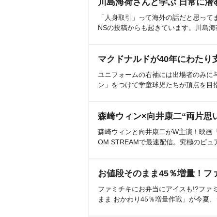
川島海荷さんと学ぶ 日常に潜
「人身取引」って海外の話だと思って
NSの投稿からも起きています。川島
マクドナルドが40年にわたり
ユニフォームの右袖には出場者のみに
ン」をつけて学童球児たちが頂点を目
森崎ウィン×向井康二“両片思
森崎ウィンと向井康二がW主演！映画『（L
OM STREAMで最速配信。究極のピュ
お値段そのまま45％増量！フ
ファミチキにお弁当にアイスも!?ファ
まま おかわり45％増量作戦」が今夏