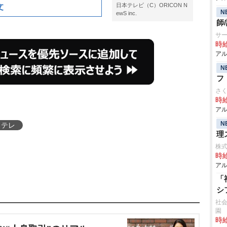
日本テレビ（C）ORICON N
文
N
ewS inc.
師
サ
時給
アル
N
フ
さ
時給
アル
N
日テレ
理
株式
時給
アル
「
シ
社会
園
時給