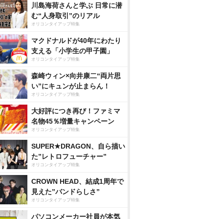
川島海荷さんと学ぶ 日常に潜
む“人身取引”のリアル
オリコンタイアップ特集
マクドナルドが40年にわたり
支える「小学生の甲子園」
オリコンタイアップ特集
森崎ウィン×向井康二“両片思
い”にキュンが止まらん！
オリコンタイアップ特集
大好評につき再び！ファミマ
名物45％増量キャンペーン
オリコンタイアップ特集
SUPER★DRAGON、自ら描い
た”レトロフューチャー”
オリコンタイアップ特集
CROWN HEAD、結成1周年で
見えた”バンドらしさ”
オリコンタイアップ特集
パソコンメーカー社員が本気