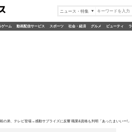
ニュース・特集
&ゲーム
動画配信サービス
スポーツ
社会・経済
グルメ
ビューティ
ラ
裕の弟、テレビ登場→感動サプライズに反響 職業&資格も判明「あったまいいー!」