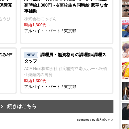
会保障完
高時給1,300円～&高校生も同時給 豪華な食
事補助
もうひ
株式会社にっぱん
時給1,300円～
アルバイト・パート / 東京都
のみ/デ
調理員・無資格可の調理師/調理ス
NEW
タッフ
ACA Next株式会社 住宅型有料老人ホーム板橋
生楽館内の厨房
時給1,300円～
アルバイト・パート / 東京都
続きはこちら
sponsored by 求人ボックス