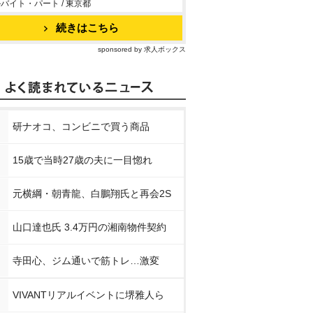
バイト・パート / 東京都
続きはこちら
sponsored by 求人ボックス
研ナオコ、コンビニで買う商品
15歳で当時27歳の夫に一目惚れ
元横綱・朝青龍、白鵬翔氏と再会2S
山口達也氏 3.4万円の湘南物件契約
寺田心、ジム通いで筋トレ…激変
VIVANTリアルイベントに堺雅人ら