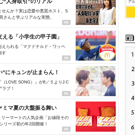
む“人身取引”のリアル
アル
ませんか？実は恋愛や悪質ホスト、S
海荷さんと学ぶリアルな実態。
支える「小学生の甲子園」
与えられる「マクドナルド・ワッペ
指す
1
2
い”にキュンが止まらん！
OVE SONG）』が8／５よりJ:C
3
アラブ！
4
ァミマ夏の大盤振る舞い
5
ミリーマートの人気企画「お値段その
、シリーズ初の年2回開催！
6