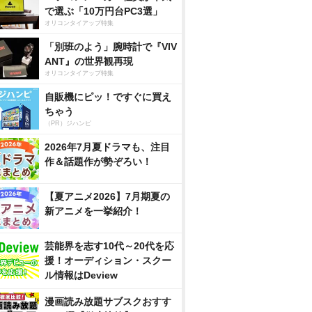
で選ぶ「10万円台PC3選」
オリコンタイアップ特集
「別班のよう」腕時計で『VIV
ANT』の世界観再現
オリコンタイアップ特集
自販機にピッ！ですぐに買え
ちゃう
（PR）ジハンピ
2026年7月夏ドラマも、注目
作＆話題作が勢ぞろい！
【夏アニメ2026】7月期夏の
新アニメを一挙紹介！
芸能界を志す10代～20代を応
援！オーディション・スクー
ル情報はDeview
漫画読み放題サブスクおすす