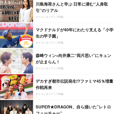
川島海荷さんと学ぶ 日常に潜む“人身取
引”のリアル
オリコンタイアップ特集
マクドナルドが40年にわたり支える「小学
生の甲子園」
オリコンタイアップ特集
森崎ウィン×向井康二“両片思い”にキュン
が止まらん！
オリコンタイアップ特集
デカすぎ都市伝説発生!?ファミマ45％増量
作戦再来
オリコンタイアップ特集
SUPER★DRAGON、自ら描いた”レトロ
フューチャー”