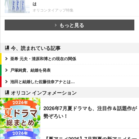
は
オリコンタイアップ特集
もっと見る
今、読まれている記事
亜希 元夫・清原和博との現在の関係
戸塚純貴、結婚を発表
池田と結婚した佐藤佳奈アナとは…
オリコン インフォメーション
2026年7月夏ドラマも、注目作＆話題作が
勢ぞろい！
【夏アニメ2026】7月期夏の新アニメを一