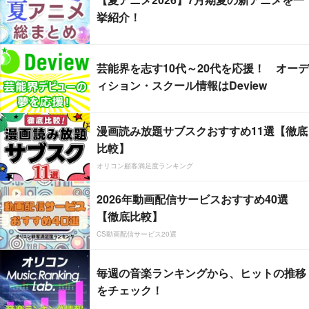
挙紹介！
芸能界を志す10代～20代を応援！ オーデ
ィション・スクール情報はDeview
漫画読み放題サブスクおすすめ11選【徹底
比較】
オリコン顧客満足度ランキング
2026年動画配信サービスおすすめ40選
【徹底比較】
CS動画配信サービス20選
毎週の音楽ランキングから、ヒットの推移
をチェック！