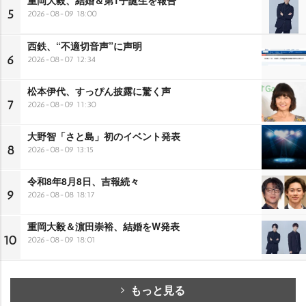
重岡大毅、結婚＆第1子誕生を報告
5
2026-08-09 18:00
西鉄、“不適切音声”に声明
6
2026-08-07 12:34
松本伊代、すっぴん披露に驚く声
7
2026-08-09 11:30
大野智「さと島」初のイベント発表
8
2026-08-09 13:15
令和8年8月8日、吉報続々
9
2026-08-08 18:17
重岡大毅＆濵田崇裕、結婚をW発表
10
2026-08-09 18:01
もっと見る