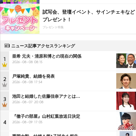
試写会、登壇イベント、サインチェキなど
プレゼント！
プレゼント特集
ニュース記事アクセスランキング
亜希 元夫・清原和博との現在の関係
1
2026-08-08 08:15
戸塚純貴、結婚を発表
2
2026-08-08 17:54
池田と結婚した佐藤佳奈アナとは…
3
2026-08-07 20:08
『徹子の部屋』山村紅葉放送日決定
4
2026-08-09 17:05