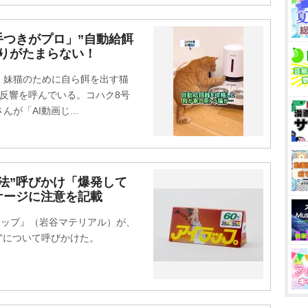
手つきがプロ」”自動給餌
ぷりがたまらない！
妹猫のために自ら餌を出す猫
きな反響を呼んでいる。コハク8号
さんが「AI動画じ...
法”呼びかけ「爆発して
ケージに注意を記載
ラップ』（岩谷マテリアル）が、
法”について呼びかけた。