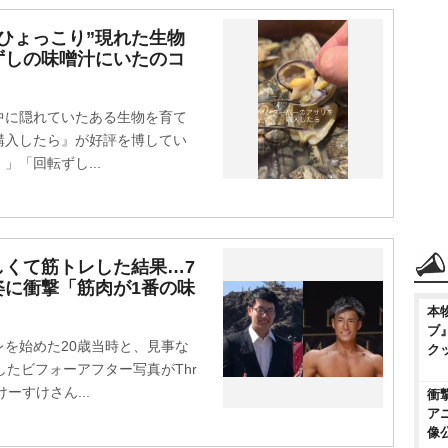
ひょっこり”現れた生物
ずしの味噌汁にいたのコ
に隠れていたある生物を育て
購入したら』が好評を博してい
「回転ずし...
しくて筋トレした結果…7
姿に衝撃「筋肉が1番の味
本
ブ
を始めた20歳当時と、見事な
ク
したビフォーアフター写真がThr
ーすけさん...
衝
ア
像