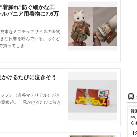
”着膨れ”防ぐ細かな工
ルバニア用着物に7.6万
を見事なミニチュアサイズの着物
大きな反響を呼んでいる。らぐど
で買ってしま...
見かけるたびに泣きそう
ラップ』（岩谷マテリアル）がき
て注意喚起。「見かけるたびに泣き
韓国
as
ら
【