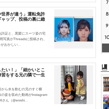
7
8
や世界が違う」運転免許
ギャップ、投稿の裏に緻
9
許証と、黒髪にスーツ姿の宅
1
写真がThreadsに投稿され、
がおかしい...
したい！」「細かいとこ
練習をする兄の隣で一生
から水を飲むの兄のすぐ横
を収めた動画がInstagram
（@enishi...