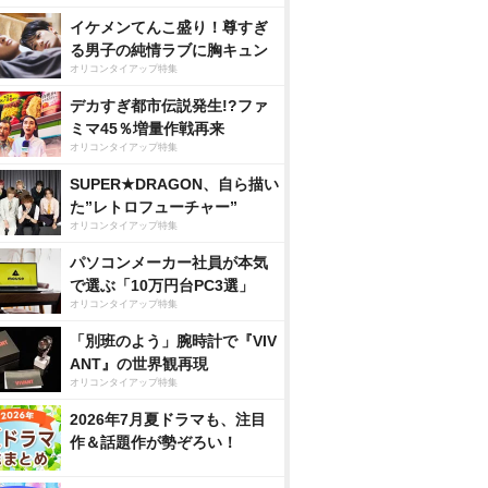
イケメンてんこ盛り！尊すぎ
る男子の純情ラブに胸キュン
オリコンタイアップ特集
デカすぎ都市伝説発生!?ファ
ミマ45％増量作戦再来
オリコンタイアップ特集
SUPER★DRAGON、自ら描い
た”レトロフューチャー”
オリコンタイアップ特集
パソコンメーカー社員が本気
で選ぶ「10万円台PC3選」
オリコンタイアップ特集
「別班のよう」腕時計で『VIV
ANT』の世界観再現
オリコンタイアップ特集
2026年7月夏ドラマも、注目
作＆話題作が勢ぞろい！