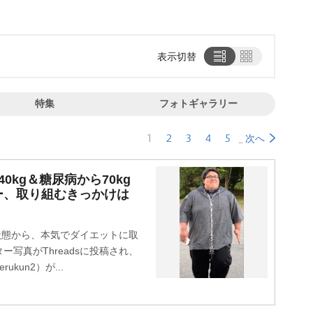
表示切替
特集
フォトギャラリー
1
2
3
4
5
次へ
0kg＆糖尿病から70kg
ー、取り組むきっかけは
状態から、本気でダイエットに取
写真がThreadsに投稿され、
kun2）が...