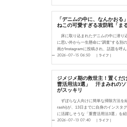
「デニムの中に、なんかおる
ねこの可愛すぎる攻防戦「ま
床に取り込まれたデニムの中に潜り込
に思い外から一生懸命に“調査”する別
画がInstagramに投稿され、話題を呼ん
2026-07-15 06:50
｜ライフ｜
ジメジメ期の救世主！置くだ
曹活用法3選」 汗まみれの
がスッキリ
ずぼらな人向けに簡単な掃除方法を紹介す
rashi)が、13日までに自身のインス
に活躍しそうな「重曹活用法3選」を
2026-07-13 07:40
｜ライフ｜