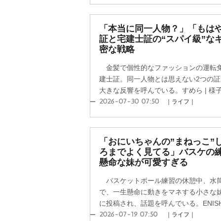
「本当に同一人物？」「もは
証と宅建士証の“スパイ級”な
密な戦略
金髪で個性的なファッションの運転免
建士証。同一人物とは思えない2つの証明
大きな反響を呼んでいる。すめら | 様子
2026-07-30 07:50
｜ライフ｜
「おにいちゃんの”まねっこ”
ろまでよく見てる」バスケの
懸命な妹が可愛すぎる
バスケットボール練習の休憩中、水筒
で、一生懸命に動きをマネする小さな妹の姿
に投稿され、話題を呼んでいる。ENISHIさん
2026-07-19 07:50
｜ライフ｜