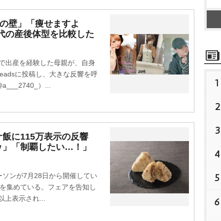
”の壁」「痩せますよ
0代の産後体型を比較した
代で出産を経験した母親が、自身
eadsに投稿し、大きな反響を呼
1
_2740_）...
2
3
飯に115万表示の反響
ｗ」「制覇したい…！」
4
5
ソンが7月28日から開催してい
題を集めている。フェアを告知し
以上表示され...
6