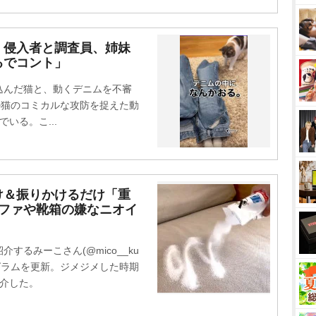
」侵入者と調査員、姉妹
るでコント」
んだ猫と、動くデニムを不審
の猫のコミカルな攻防を捉えた動
でいる。こ...
け＆振りかけるだけ「重
ソファや靴箱の嫌なニオイ
るみーこさん(@mico__ku
タグラムを更新。ジメジメした時期
紹介した。