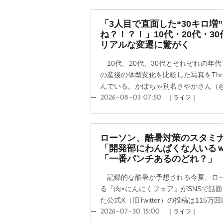
「3人目で直面した“30キロ増
ね？！？！」10代・20代・3
リアルな変遷に驚がく
10代、20代、30代とそれぞれの年
の産後の体型変化を比較した写真をThr
んでいる。かぼちゃ別名さやかさん（@a__
2026-08-03 07:50
｜ライフ｜
ローソン、酷暑対策のスタミナ
「開発部にわんぱくな人いる
「一番パンチあるのどれ？」
記録的な酷暑が予想される今夏、ロー
る『肉×にんにくフェア』がSNSで話
た公式X（旧Twitter）の投稿は115万回
2026-07-30 15:00
｜ライフ｜