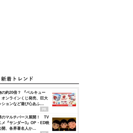
物の約20倍？ 『ベルキュー
』オンラインくじ発売、巨大
ッションなど遊び心あふ…
撃のマルチバース展開！ TV
ニメ『サンダー3』OP・ED映
公開、各界著名人か…