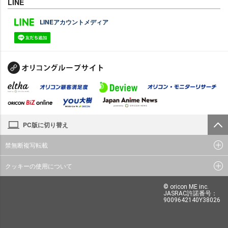
LINE
LINEアカウントメディア
PC版に切り替え
禁無断複写転載
クッキーの使用について
© oricon ME inc.
JASRAC許諾番号：
9009642140Y38026