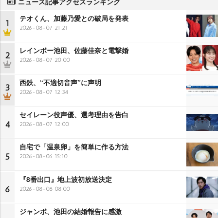
ニュース記事アクセスランキング
テオくん、加藤乃愛との破局を発表
1
2026-08-07 21:21
レインボー池田、佐藤佳奈と電撃婚
2
2026-08-07 20:00
西鉄、“不適切音声”に声明
3
2026-08-07 12:34
セイレーン役声優、選考理由を告白
4
2026-08-07 12:00
自宅で「温泉卵」を簡単に作る方法
5
2026-08-06 15:10
『8番出口』地上波初放送決定
6
2026-08-08 08:00
ジャンボ、池田の結婚報告に感激