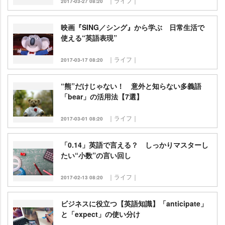
｜ライフ｜
2017-03-27 08:20
映画『SING／シング』から学ぶ 日常生活で
使える“英語表現”
｜ライフ｜
2017-03-17 08:20
“熊”だけじゃない！ 意外と知らない多義語
「bear」の活用法【7選】
｜ライフ｜
2017-03-01 08:20
「0.14」英語で言える？ しっかりマスターし
たい“小数”の言い回し
｜ライフ｜
2017-02-13 08:20
ビジネスに役立つ【英語知識】「anticipate」
と「expect」の使い分け