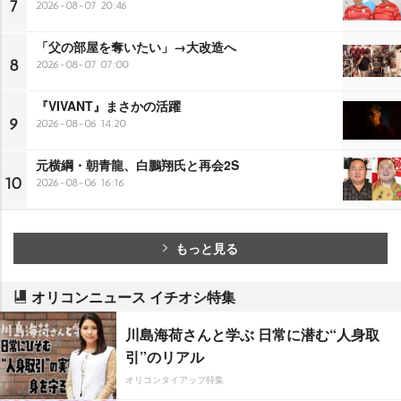
7
2026-08-07 20:46
「父の部屋を奪いたい」→大改造へ
8
2026-08-07 07:00
『VIVANT』まさかの活躍
9
2026-08-06 14:20
元横綱・朝青龍、白鵬翔氏と再会2S
10
2026-08-06 16:16
もっと見る
オリコンニュース イチオシ特集
川島海荷さんと学ぶ 日常に潜む“人身取
引”のリアル
オリコンタイアップ特集