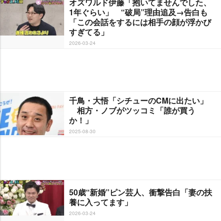
オズワルド伊藤「抱いてませんでした、
1年ぐらい」 “破局”理由追及→告白も
「この会話をするには相手の顔が浮かび
すぎてる」
2026-03-24
千鳥・大悟「シチューのCMに出たい」
相方・ノブがツッコミ「誰が買う
か！」
2025-08-30
50歳“新婚”ピン芸人、衝撃告白「妻の扶
養に入ってます」
2026-03-24