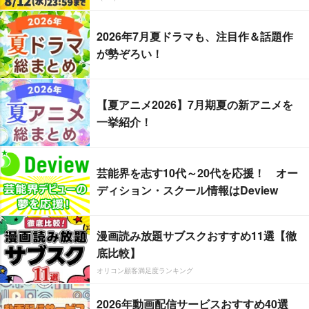
2026年7月夏ドラマも、注目作＆話題作
が勢ぞろい！
【夏アニメ2026】7月期夏の新アニメを
一挙紹介！
芸能界を志す10代～20代を応援！ オー
ディション・スクール情報はDeview
漫画読み放題サブスクおすすめ11選【徹
底比較】
オリコン顧客満足度ランキング
2026年動画配信サービスおすすめ40選